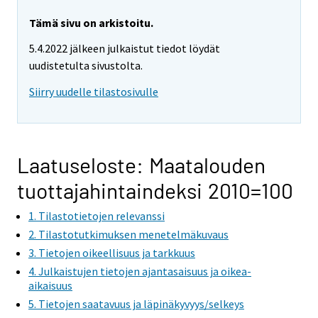
a
r
Tämä sivu on arkistoitu.
e
5.4.2022 jälkeen julkaistut tiedot löydät
m
uudistetulta sivustolta.
o
v
Siirry uudelle tilastosivulle
i
n
g
t
Laatuseloste: Maatalouden
o
tuottajahintaindeksi 2010=100
a
n
1. Tilastotietojen relevanssi
o
2. Tilastotutkimuksen menetelmäkuvaus
t
3. Tietojen oikeellisuus ja tarkkuus
h
4. Julkaistujen tietojen ajantasaisuus ja oikea-
e
aikaisuus
r
5. Tietojen saatavuus ja läpinäkyvyys/selkeys
s