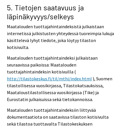
5. Tietojen saatavuus ja
läpinäkyvyys/selkeys
Maatalouden tuottajahintaindeksistä julkaistaan
internetissä julkistusten yhteydessä tuoreimpia lukuja
käsittelevä lyhyt tiedote, joka löytyy tilaston
kotisivulta.
Maatalouden tuottajahintaindeksi julkaistaan
seuraavissa paikoissa: Maatalouden
tuottajahintaindeksin kotisivuilla (
http://tilastokeskus.fi/til/mthi/index.html
), Suomen
tilastollisessa vuosikirjassa, Tilastokatsauksissa,
Maataloustilastollisessa vuosikirjassa (Tike) ja
Eurostatin julkaisuissa sekä tietokannoissa.
Maatalouden tuottajahintaindeksiin liittyvää
dokumentaatiota on saatavissa tilaston kotisivulta
sekä tilastoa tuottavalta Tilastokeskuksen