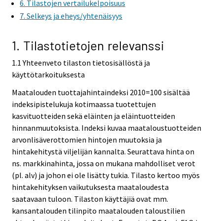
6. Tilastojen vertailukelpoisuus
e
7. Selkeys ja eheys/yhtenäisyys
r
v
i
1. Tilastotietojen relevanssi
c
1.1 Yhteenveto tilaston tietosisällöstä ja
e
käyttötarkoituksesta
.
Maatalouden tuottajahintaindeksi 2010=100 sisältää
indeksipistelukuja kotimaassa tuotettujen
kasvituotteiden sekä eläinten ja eläintuotteiden
hinnanmuutoksista. Indeksi kuvaa maataloustuotteiden
arvonlisäverottomien hintojen muutoksia ja
hintakehitystä viljelijän kannalta. Seurattava hinta on
ns. markkinahinta, jossa on mukana mahdolliset verot
(pl. alv) ja johon ei ole lisätty tukia. Tilasto kertoo myös
hintakehityksen vaikutuksesta maataloudesta
saatavaan tuloon. Tilaston käyttäjiä ovat mm.
kansantalouden tilinpito maatalouden taloustilien