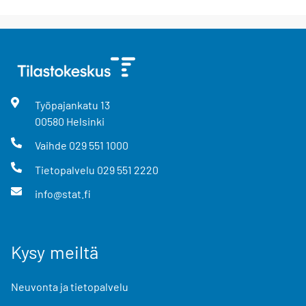
Työpajankatu
13
00580
Helsinki
Vaihde
029 551 1000
Tietopalvelu
029 551 2220
info@stat.fi
Kysy meiltä
Neuvonta ja tietopalvelu