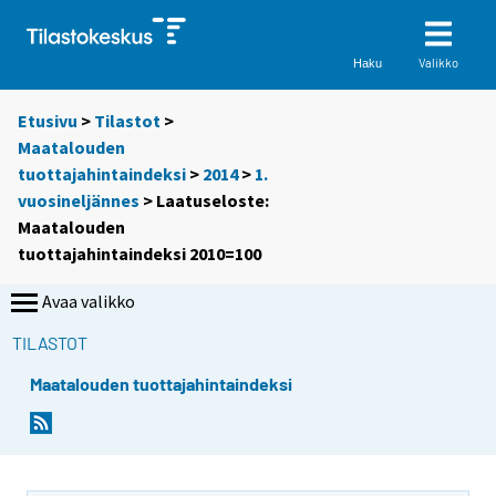
Valikko
Haku
Etusivu
>
Tilastot
>
Maatalouden
tuottajahintaindeksi
>
2014
>
1.
vuosineljännes
> Laatuseloste:
Maatalouden
tuottajahintaindeksi 2010=100
Avaa valikko
TILASTOT
Maatalouden tuottajahintaindeksi
Y
o
u