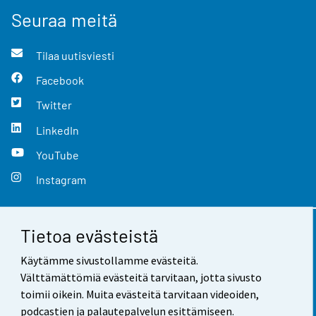
Seuraa meitä
Tilaa uutisviesti
Facebook
Twitter
LinkedIn
YouTube
Instagram
Tietoa evästeistä
Yhteystiedot
Käytämme sivustollamme evästeitä.
Palaute
Välttämättömiä evästeitä tarvitaan, jotta sivusto
toimii oikein. Muita evästeitä tarvitaan videoiden,
Käyttöehdot
podcastien ja palautepalvelun esittämiseen.