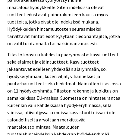
painorakenteessa vyörytetty muille
maataloushyödykkeille. Siten indeksissä olevat
tuotteet edustavat painorakenteen kautta myös
tuotteita, jotka eivät ole indeksissä mukana.
Hyödykkeiden hintamuutosten seuraamiseksi
tarvittavat hintatiedot kysytään tiedonantajilta, jotka
on valittu otannalla tai harkinnanvaraisesti.
Tilasto koostuu kahdesta pääryhmästä: kasvituotteet
sekä eläimet ja eläintuotteet. Kasvituotteet
jakaantuvat edelleen yhdeksään alaryhmään, so.
hyödykeryhmään, kuten viljat, vihannekset ja
puutarhatuotteet sekä hedelmät. Näin ollen tilastossa
on 11 hyödykeryhmää. Tilaston rakenne ja luokitus on
sama kaikissa EU-maissa. Suomessa on hintaseurantaa
kuitenkin vain kahdeksassa hyödykeryhmässä, sillä
viinissä, oliiviöljyssä ja muissa kasvistuotteissa ei ole
taloudelliselta arvoltaan merkittävää
maataloustoimintaa. Maatalouden
tuottajahintaindeksin kahdeksan hyödykeryhmää