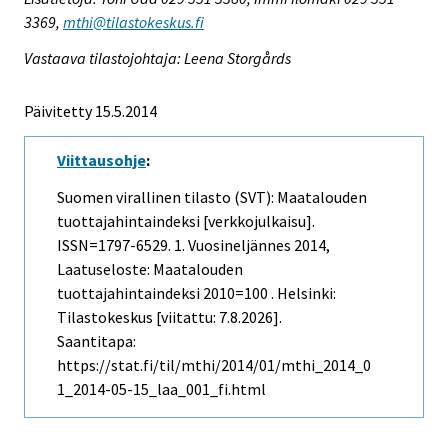
3369,
mthi@tilastokeskus.fi
Vastaava tilastojohtaja: Leena Storgårds
Päivitetty 15.5.2014
Viittausohje
:
Suomen virallinen tilasto (SVT): Maatalouden
tuottajahintaindeksi [verkkojulkaisu].
ISSN=1797-6529.
1. Vuosineljännes
2014,
Laatuseloste: Maatalouden
tuottajahintaindeksi 2010=100 . Helsinki:
Tilastokeskus [viitattu: 7.8.2026].
Saantitapa:
https://stat.fi/til/mthi/2014/01/mthi_2014_0
1_2014-05-15_laa_001_fi.html