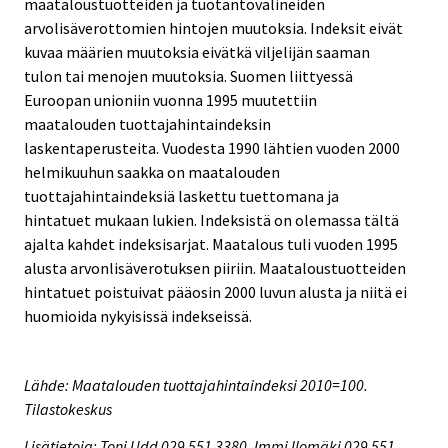
maataloustuotteiden ja tuotantovälineiden
arvolisäverottomien hintojen muutoksia. Indeksit eivät
kuvaa määrien muutoksia eivätkä viljelijän saaman
tulon tai menojen muutoksia. Suomen liittyessä
Euroopan unioniin vuonna 1995 muutettiin
maatalouden tuottajahintaindeksin
laskentaperusteita. Vuodesta 1990 lähtien vuoden 2000
helmikuuhun saakka on maatalouden
tuottajahintaindeksiä laskettu tuettomana ja
hintatuet mukaan lukien. Indeksistä on olemassa tältä
ajalta kahdet indeksisarjat. Maatalous tuli vuoden 1995
alusta arvonlisäverotuksen piiriin. Maataloustuotteiden
hintatuet poistuivat pääosin 2000 luvun alusta ja niitä ei
huomioida nykyisissä indekseissä.
Lähde: Maatalouden tuottajahintaindeksi 2010=100.
Tilastokeskus
Lisätietoja: Toni Udd 029 551 3380, Immi Ilomäki 029 551