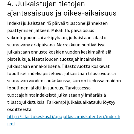
4. Julkaistujen tietojen
ajantasaisuus ja oikea-aikaisuus
Indeksi julkaistaan 45 päivää tilastoneljänneksen
päättymisen jälkeen. Mikäli 15. päivä osuus
viikonloppuun tai arkipyhään, julkaistaan tilasto
seuraavana arkipäivänä. Marraskuun puolivälissä
julkaistaan ennuste koskien vuoden keskimääräisiä
pistelukuja. Maatalouden tuottajahintaindeksi
julkaistaan ennakollisena. Tilastovuotta koskevat
lopulliset indeksipisteluvut julkaistaan tilastovuotta
seuraavan vuoden toukokuussa, kun on tiedossa maidon
lopullinen jälkitilin suuruus. Tarvittaessa
tuottajahintaindeksistä julkaistaan ylimääräisiä
tilastojulkistuksia. Tarkempi julkaisuaikataulu löytyy
osoitteesta:
http://tilastokeskus.fi/ajk/julkistamiskalenteri/index.h
tml
.