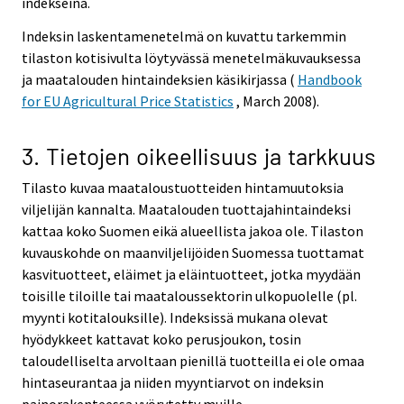
indekseinä.
Indeksin laskentamenetelmä on kuvattu tarkemmin
tilaston kotisivulta löytyvässä menetelmäkuvauksessa
ja maatalouden hintaindeksien käsikirjassa (
Handbook
for EU Agricultural Price Statistics
, March 2008).
3. Tietojen oikeellisuus ja tarkkuus
Tilasto kuvaa maataloustuotteiden hintamuutoksia
viljelijän kannalta. Maatalouden tuottajahintaindeksi
kattaa koko Suomen eikä alueellista jakoa ole. Tilaston
kuvauskohde on maanviljelijöiden Suomessa tuottamat
kasvituotteet, eläimet ja eläintuotteet, jotka myydään
toisille tiloille tai maataloussektorin ulkopuolelle (pl.
myynti kotitalouksille). Indeksissä mukana olevat
hyödykkeet kattavat koko perusjoukon, tosin
taloudelliselta arvoltaan pienillä tuotteilla ei ole omaa
hintaseurantaa ja niiden myyntiarvot on indeksin