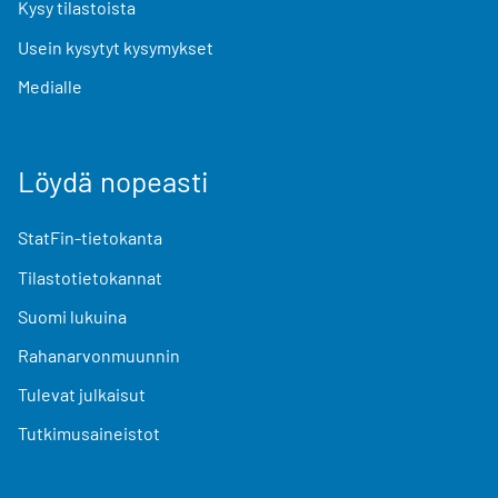
Kysy tilastoista
Usein kysytyt kysymykset
Medialle
Löydä nopeasti
StatFin-tietokanta
Tilastotietokannat
Suomi lukuina
Rahanarvonmuunnin
Tulevat julkaisut
Tutkimusaineistot