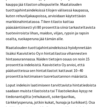
kauppa jää tilaston ulkopuolelle. Maatalouden
tuottajahintaindeksissä tilojen välisessä kaupassa,
kuten rehuviljakaupoissa, arvioidaan käytettävän
markkinahintatasoa. Tiken tilasto kattaa
pääsääntöisesti yli 80 prosenttia siinä tarkasteltavista
tuotevirroista lihan, maidon, viljan, rypsin ja rapsin
osalta, ruokaperuna jää tämän alle.
Maatalouden tuottajahintaindeksissä hyödynnetään
lisäksi Kasvistieto Oy:n hintatilastoa vihannesten
hintaseurannassa. Näiden tietojen osuus on noin 15
prosenttia indeksistä. Kasvistieto Oy arvioi, että
päätuotteissa sen hintatilastot kattavat 10–40
prosenttia kotimaisen tuoretuotannon määrästä.
Loput indeksin laatimiseen tarvittavista hintatiedoista
saadaan muista tilastoista tai Tilastokeskus kysyy ne
tiedonantajilta (rehukasvit, sokerijuurikas,
tärkkelysperuna, jotkin kukat, hunaja ja turkikset). Osa