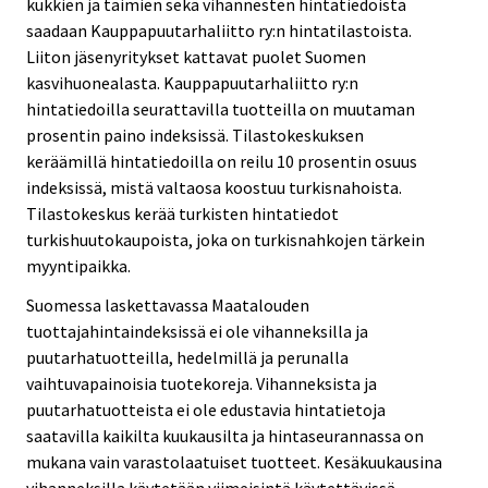
kukkien ja taimien sekä vihannesten hintatiedoista
saadaan Kauppapuutarhaliitto ry:n hintatilastoista.
Liiton jäsenyritykset kattavat puolet Suomen
kasvihuonealasta. Kauppapuutarhaliitto ry:n
hintatiedoilla seurattavilla tuotteilla on muutaman
prosentin paino indeksissä. Tilastokeskuksen
keräämillä hintatiedoilla on reilu 10 prosentin osuus
indeksissä, mistä valtaosa koostuu turkisnahoista.
Tilastokeskus kerää turkisten hintatiedot
turkishuutokaupoista, joka on turkisnahkojen tärkein
myyntipaikka.
Suomessa laskettavassa Maatalouden
tuottajahintaindeksissä ei ole vihanneksilla ja
puutarhatuotteilla, hedelmillä ja perunalla
vaihtuvapainoisia tuotekoreja. Vihanneksista ja
puutarhatuotteista ei ole edustavia hintatietoja
saatavilla kaikilta kuukausilta ja hintaseurannassa on
mukana vain varastolaatuiset tuotteet. Kesäkuukausina