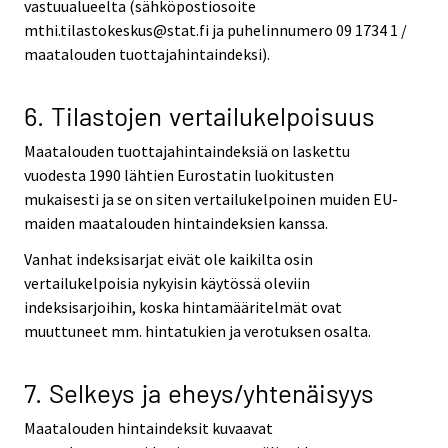
vastuualueelta (sähköpostiosoite
mthi.tilastokeskus@stat.fi ja puhelinnumero 09 1734 1 /
maatalouden tuottajahintaindeksi).
6. Tilastojen vertailukelpoisuus
Maatalouden tuottajahintaindeksiä on laskettu
vuodesta 1990 lähtien Eurostatin luokitusten
mukaisesti ja se on siten vertailukelpoinen muiden EU-
maiden maatalouden hintaindeksien kanssa.
Vanhat indeksisarjat eivät ole kaikilta osin
vertailukelpoisia nykyisin käytössä oleviin
indeksisarjoihin, koska hintamääritelmät ovat
muuttuneet mm. hintatukien ja verotuksen osalta.
7. Selkeys ja eheys/yhtenäisyys
Maatalouden hintaindeksit kuvaavat