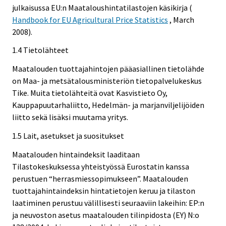
julkaisussa EU:n Maataloushintatilastojen käsikirja (
Handbook for EU Agricultural Price Statistics
, March
2008).
1.4 Tietolähteet
Maatalouden tuottajahintojen pääasiallinen tietolähde
on Maa- ja metsätalousministeriön tietopalvelukeskus
Tike. Muita tietolähteitä ovat Kasvistieto Oy,
Kauppapuutarhaliitto, Hedelmän- ja marjanviljelijöiden
liitto sekä lisäksi muutama yritys.
1.5 Lait, asetukset ja suositukset
Maatalouden hintaindeksit laaditaan
Tilastokeskuksessa yhteistyössä Eurostatin kanssa
perustuen “herrasmiessopimukseen”. Maatalouden
tuottajahintaindeksin hintatietojen keruu ja tilaston
laatiminen perustuu välillisesti seuraaviin lakeihin: EP:n
ja neuvoston asetus maatalouden tilinpidosta (EY) N:o