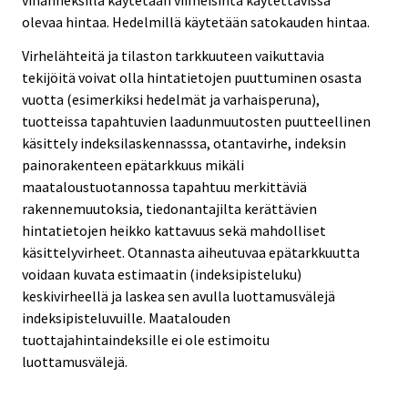
vihanneksilla käytetään viimeisintä käytettävissä
olevaa hintaa. Hedelmillä käytetään satokauden hintaa.
Virhelähteitä ja tilaston tarkkuuteen vaikuttavia
tekijöitä voivat olla hintatietojen puuttuminen osasta
vuotta (esimerkiksi hedelmät ja varhaisperuna),
tuotteissa tapahtuvien laadunmuutosten puutteellinen
käsittely indeksilaskennasssa, otantavirhe, indeksin
painorakenteen epätarkkuus mikäli
maataloustuotannossa tapahtuu merkittäviä
rakennemuutoksia, tiedonantajilta kerättävien
hintatietojen heikko kattavuus sekä mahdolliset
käsittelyvirheet. Otannasta aiheutuvaa epätarkkuutta
voidaan kuvata estimaatin (indeksipisteluku)
keskivirheellä ja laskea sen avulla luottamusvälejä
indeksipisteluvuille. Maatalouden
tuottajahintaindeksille ei ole estimoitu
luottamusvälejä.