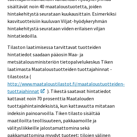
sisältävät noin 40 maataloustuotetta, joiden
hintakehitystä seurataan kuukausittain. Esimerkiksi
kasvituotteisiin kuuluvan Viljat-hyödykeryhmän
hintakehitystä seurataan viiden erilaisen viljan
hintatiedoilla.
Tilaston laatimisessa tarvittavat tuotteiden
hintatiedot saadaan pääosin Maa- ja
metsätalousministeriön tietopalvelukeskus Tiken
laatimasta Maataloustuotteiden tuottajahinnat -
tilastosta (
http://www.maataloustilastot.fi/maataloustuotteiden-
tuottajahinnat
). Tikestä saatavat hintatiedot
kattavat noin 70 prosenttia Maatalouden
tuottajahintaindeksistä, kun kattavuutta mitataan
indeksin painoarvoilla. Tiken tilasto sisältää
maatiloilta teollisuuteen, pakkaamoille ja
välitysliikkeille jalostamattomina sekä
pakkamattomina myydyt tuoteet; tilojen välinen