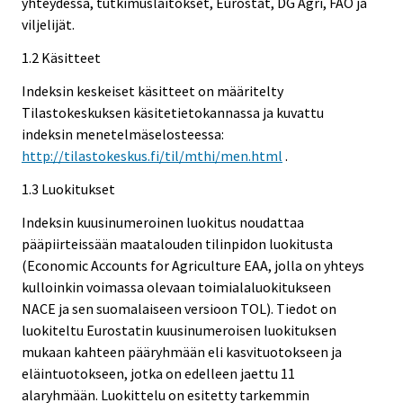
yhteydessä, tutkimuslaitokset, Eurostat, DG Agri, FAO ja
viljelijät.
1.2 Käsitteet
Indeksin keskeiset käsitteet on määritelty
Tilastokeskuksen käsitetietokannassa ja kuvattu
indeksin menetelmäselosteessa:
http://tilastokeskus.fi/til/mthi/men.html
.
1.3 Luokitukset
Indeksin kuusinumeroinen luokitus noudattaa
pääpiirteissään maatalouden tilinpidon luokitusta
(Economic Accounts for Agriculture EAA, jolla on yhteys
kulloinkin voimassa olevaan toimialaluokitukseen
NACE ja sen suomalaiseen versioon TOL). Tiedot on
luokiteltu Eurostatin kuusinumeroisen luokituksen
mukaan kahteen pääryhmään eli kasvituotokseen ja
eläintuotokseen, jotka on edelleen jaettu 11
alaryhmään. Luokittelu on esitetty tarkemmin