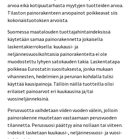
arvoa eikä kotipuutarhasta myytyjen tuotteiden arvoa.
Tilaston painorakenteen arvopainot poikkeavat siis
kokonaistuotoksen arvoista.
Suomessa maatalouden tuottajahintaindeksissä
käytetään samaa painorakennetta jokaisella
laskentakierroksella: kuukausi- ja
neljännesvuosikohtaisia painorakenteita ei ole
muodostettu lyhyen satokauden takia. Laskentatapa
poikkeaa Eurostatin suosituksesta, jonka mukaan
vihannesten, hedelmien ja perunan kohdalla tulisi
käyttää kausipainoja. Tällöin näillä tuotteilla olisi
erilaiset painoarvot eri kuukausina ja/tai
vuosineljänneksinä.
Perusvuotta vaihdetaan viiden vuoden välein, jolloin
painorakenne muutetaan vastaamaan perusvuoden
tilannetta. Perusvuosi päättyy aina nollaan tai viiteen.
Indeksit lasketaan kuukausi-, neljännesvuosi- ja vuosi-