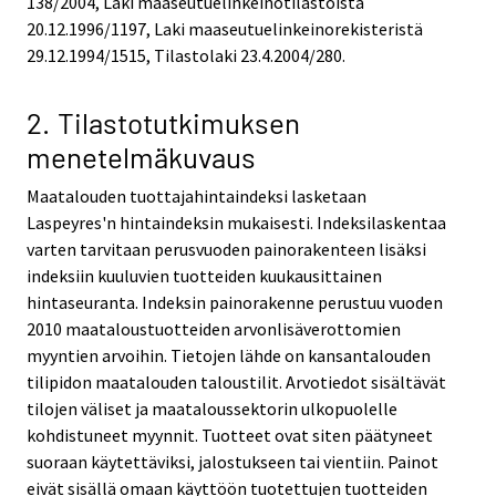
138/2004, Laki maaseutuelinkeinotilastoista
20.12.1996/1197, Laki maaseutuelinkeinorekisteristä
29.12.1994/1515, Tilastolaki 23.4.2004/280.
2. Tilastotutkimuksen
menetelmäkuvaus
Maatalouden tuottajahintaindeksi lasketaan
Laspeyres'n hintaindeksin mukaisesti. Indeksilaskentaa
varten tarvitaan perusvuoden painorakenteen lisäksi
indeksiin kuuluvien tuotteiden kuukausittainen
hintaseuranta. Indeksin painorakenne perustuu vuoden
2010 maataloustuotteiden arvonlisäverottomien
myyntien arvoihin. Tietojen lähde on kansantalouden
tilipidon maatalouden taloustilit. Arvotiedot sisältävät
tilojen väliset ja maataloussektorin ulkopuolelle
kohdistuneet myynnit. Tuotteet ovat siten päätyneet
suoraan käytettäviksi, jalostukseen tai vientiin. Painot
eivät sisällä omaan käyttöön tuotettujen tuotteiden