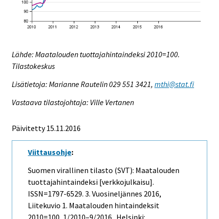
Lähde: Maatalouden tuottajahintaindeksi 2010=100.
Tilastokeskus
Lisätietoja: Marianne Rautelin 029 551 3421,
mthi@stat.fi
Vastaava tilastojohtaja: Ville Vertanen
Päivitetty 15.11.2016
Viittausohje
:
Suomen virallinen tilasto (SVT): Maatalouden
tuottajahintaindeksi [verkkojulkaisu].
ISSN=1797-6529.
3. Vuosineljännes
2016,
Liitekuvio 1. Maatalouden hintaindeksit
2010=100, 1/2010–9/2016 . Helsinki: