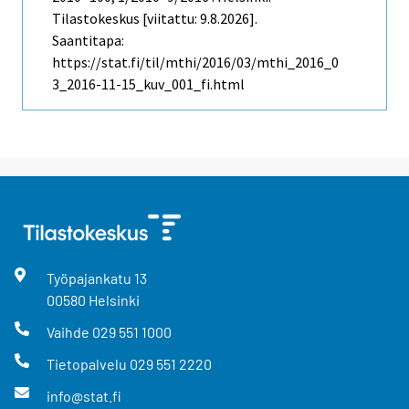
Tilastokeskus [viitattu: 9.8.2026].
Saantitapa:
https://stat.fi/til/mthi/2016/03/mthi_2016_0
3_2016-11-15_kuv_001_fi.html
Työpajankatu
13
00580
Helsinki
Vaihde
029 551 1000
Tietopalvelu
029 551 2220
info@stat.fi