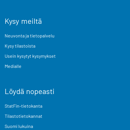
Kysy meiltä
Neuvonta ja tietopalvelu
Kysy tilastoista
Usein kysytyt kysymykset
Medialle
Löydä nopeasti
StatFin-tietokanta
Tilastotietokannat
Suomi lukuina