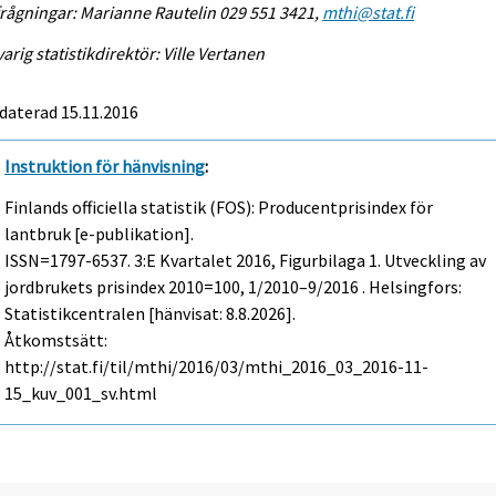
rågningar: Marianne Rautelin 029 551 3421,
mthi@stat.fi
arig statistikdirektör: Ville Vertanen
daterad 15.11.2016
Instruktion för hänvisning
:
Finlands officiella statistik (FOS): Producentprisindex för
lantbruk [e-publikation].
ISSN=1797-6537.
3:e Kvartalet
2016, Figurbilaga 1. Utveckling av
jordbrukets prisindex 2010=100, 1/2010–9/2016 . Helsingfors:
Statistikcentralen [hänvisat: 8.8.2026].
Åtkomstsätt:
http://stat.fi/til/mthi/2016/03/mthi_2016_03_2016-11-
15_kuv_001_sv.html