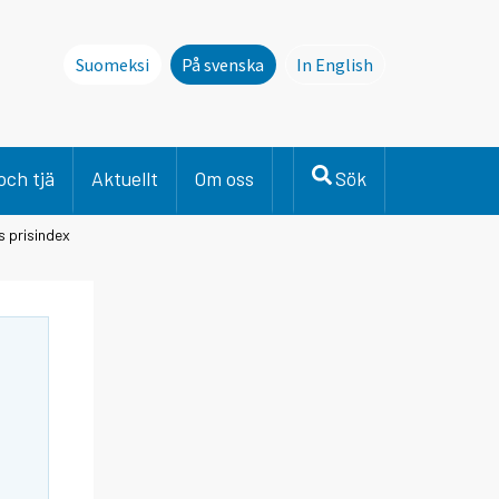
Suomeksi
På svenska
In English
This page is not avai
och tjä
Aktuellt
Om oss
Sök
s prisindex