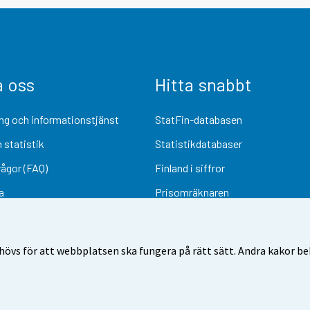
a oss
Hitta snabbt
ng och informationstjänst
StatFin-databasen
 statistik
Statistikdatabaser
rågor (FAQ)
Finland i siffror
a
Prisomräknaren
Kommande publiceringar
Undersökningsmaterial
övs för att webbplatsen ska fungera på rätt sätt. Andra kakor behö
Användarvillkor
Dataskydd
Tillgänglighet
Information om