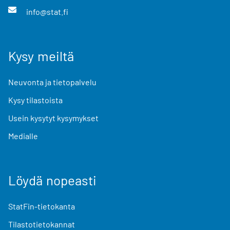
info@stat.fi
Kysy meiltä
Neuvonta ja tietopalvelu
Kysy tilastoista
Usein kysytyt kysymykset
Medialle
Löydä nopeasti
StatFin-tietokanta
Tilastotietokannat