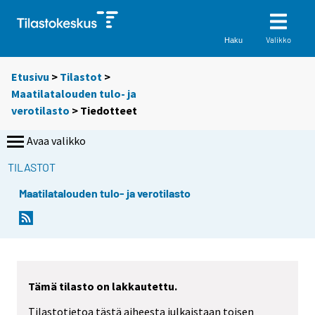
Valikko
Haku
Etusivu
>
Tilastot
>
Maatilatalouden tulo- ja
verotilasto
> Tiedotteet
Avaa valikko
TILASTOT
Maatilatalouden tulo- ja verotilasto
Tämä tilasto on lakkautettu.
Tilastotietoa tästä aiheesta julkaistaan toisen