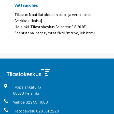
Viittausohje
:
Tilasto: Maatilatalouden tulo- ja verotilasto
[verkkojulkaisu].
Helsinki: Tilastokeskus [viitattu: 9.8.2026].
Saantitapa: https://stat.fi/til/mtuve/leh.html
Työpajankatu
13
00580
Helsinki
Vaihde
029 551 1000
Tietopalvelu
029 551 2220