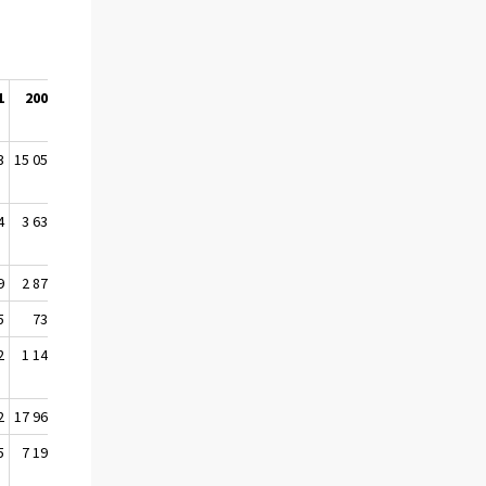
1
2002
2003
%-muutos
muutos,
kpl
3
15 051
14 281
-27,3
-5 353
4
3 631
3 577
-25,1
-1 197
9
2 872
2 758
-33,4
-1 384
5
734
703
-48,7
-668
2
1 147
1 147
39,7
326
2
17 960
18 685
52,3
6 420
5
7 193
7 439
101,8
3 752