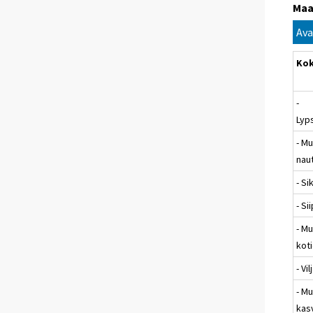
Maa
Ava
Ko
-
Lyp
- M
nau
- Si
- Si
- M
koti
- Vil
- M
kasv