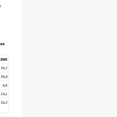
n
uus
2003
39,7
39,4
6,8
14,1
32,3