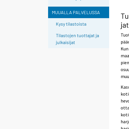
MUUALLA PALVELUSSA
Tu
ja
Kysy tilastoista
Tuot
Tilastojen tuottajat ja
pää
julkaisijat
Kun 
maa
pien
osuu
muu
Kasv
koti
hevo
ott
koti
harj
harj