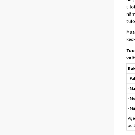
tilo
nämä
tul
Maat
kes
Tuo
valt
Ko
- Pa
- M
- M
- Mu
Vilj
pelt