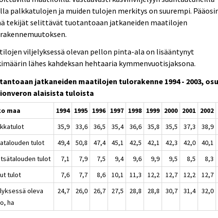
illa palkkatulojen ja muiden tulojen merkitys on suurempi. Pääosi
 tekijät selittävät tuotantoaan jatkaneiden maatilojen
orakennemuutoksen.
ilojen viljelyksessä olevan pellon pinta-ala on lisääntynyt
kimäärin lähes kahdeksan hehtaaria kymmenvuotisjaksona.
tantoaan jatkaneiden maatilojen tulorakenne 1994 - 2003, os
ionveron alaisista tuloista
ko maa
1994
1995
1996
1997
1998
1999
2000
2001
2002
lkkatulot
35,9
33,6
36,5
35,4
36,6
35,8
35,5
37,3
38,9
aatalouden tulot
49,4
50,8
47,4
45,1
42,5
42,1
42,3
42,0
40,1
etsätalouden tulot
7,1
7,9
7,5
9,4
9,6
9,9
9,5
8,5
8,3
ut tulot
7,6
7,7
8,6
10,1
11,3
12,2
12,7
12,2
12,7
elyksessä oleva
24,7
26,0
26,7
27,5
28,8
28,8
30,7
31,4
32,0
o, ha