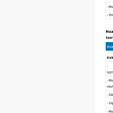
- Mu
- Y
Maa
tuo
Ava
Ko
-
Lyp
- M
nau
- Si
- Si
- M