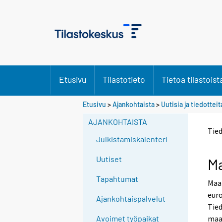
Etusivu
Tilastotieto
Tietoa tilastoist
Etusivu
>
Ajankohtaista
>
Uutisia ja tiedotteit
AJANKOHTAISTA
Tie
Julkistamiskalenteri
Uutiset
Ma
Tapahtumat
Maa
euro
Ajankohtaispalvelut
Tied
maat
Avoimet työpaikat