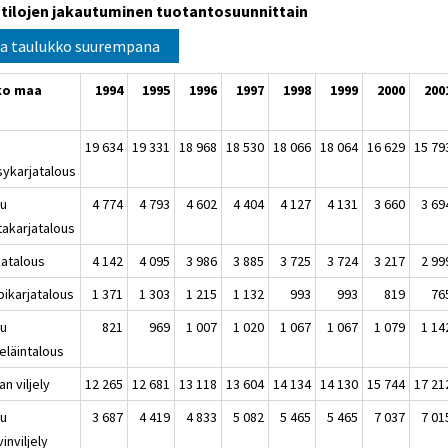
tilojen jakautuminen tuotantosuunnittain
a taulukko suurempana
ko maa
1994
1995
1996
1997
1998
1999
2000
200
19 634
19 331
18 968
18 530
18 066
18 064
16 629
15 79
sykarjatalous
uu
4 774
4 793
4 602
4 404
4 127
4 131
3 660
3 69
takarjatalous
katalous
4 142
4 095
3 986
3 885
3 725
3 724
3 217
2 99
ipikarjatalous
1 371
1 303
1 215
1 132
993
993
819
76
uu
821
969
1 007
1 020
1 067
1 067
1 079
1 14
eläintalous
jan viljely
12 265
12 681
13 118
13 604
14 134
14 130
15 744
17 21
uu
3 687
4 419
4 833
5 082
5 465
5 465
7 037
7 01
inviljely