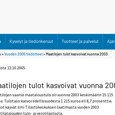
a
Kyselyt ja tiedonkeruut
Tuotteet ja palvelut
Aja
a
>
Vuoden 2005 tiedotteet
> Maatilojen tulot kasvoivat vuonna 2003
dote
12.10.2005
atilojen tulot kasvoivat vuonna 20
tilojen saama maataloustulo oli vuonna 2003 keskimäärin 15 115
a. Tulotaso kasvoi edellisvuodesta 1 215 euroa eli 8,7 prosenttia.
ot käyvät ilmi Tilastokeskuksen laatimasta vuoden 2003
ilatalouden tulo- ja verotilastosta.