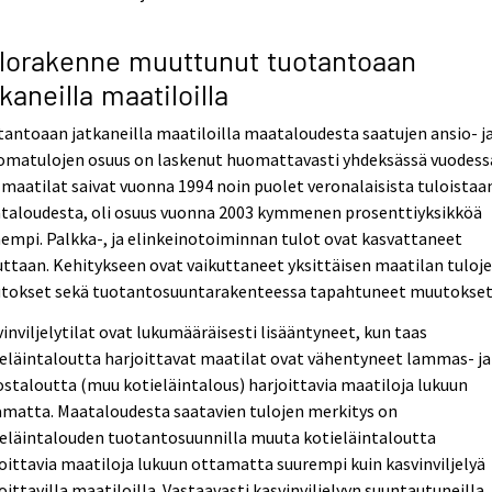
lorakenne muuttunut tuotantoaan
tkaneilla maatiloilla
antoaan jatkaneilla maatiloilla maataloudesta saatujen ansio- j
omatulojen osuus on laskenut huomattavasti yhdeksässä vuodess
maatilat saivat vuonna 1994 noin puolet veronalaisista tuloistaa
taloudesta, oli osuus vuonna 2003 kymmenen prosenttiyksikköä
empi. Palkka-, ja elinkeinotoiminnan tulot ovat kasvattaneet
ttaan. Kehitykseen ovat vaikuttaneet yksittäisen maatilan tuloj
tokset sekä tuotantosuuntarakenteessa tapahtuneet muutokset
inviljelytilat ovat lukumääräisesti lisääntyneet, kun taas
eläintaloutta harjoittavat maatilat ovat vähentyneet lammas- ja
staloutta (muu kotieläintalous) harjoittavia maatiloja lukuun
amatta. Maataloudesta saatavien tulojen merkitys on
eläintalouden tuotantosuunnilla muuta kotieläintaloutta
oittavia maatiloja lukuun ottamatta suurempi kuin kasvinviljelyä
oittavilla maatiloilla. Vastaavasti kasvinviljelyyn suuntautuneilla