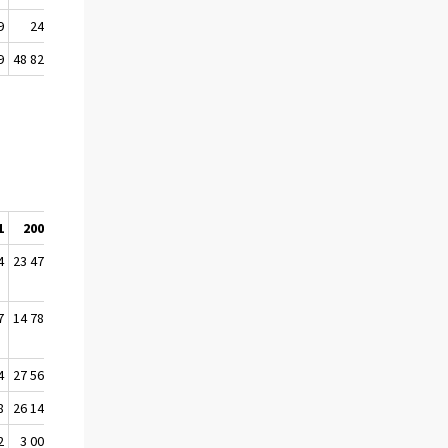
9
241
239
-88,8
-1 896
9
48 829
48 829
-
-
1
2002
2003
%-muutos
4
23 474
27 573
52,2
7
14 786
16 694
83,7
4
27 567
26 786
25,2
8
26 145
31 412
38,1
2
3 007
3 387
79,2