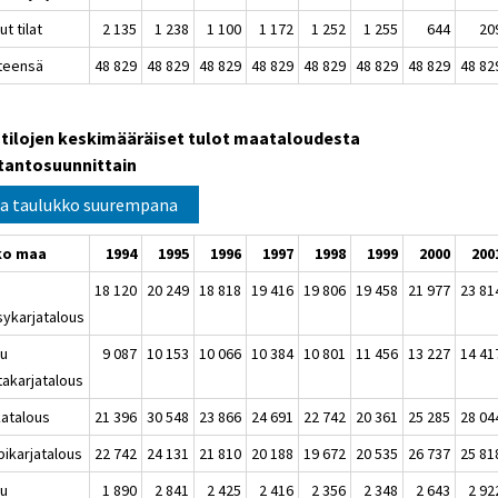
ut tilat
2 135
1 238
1 100
1 172
1 252
1 255
644
20
hteensä
48 829
48 829
48 829
48 829
48 829
48 829
48 829
48 82
tilojen keskimääräiset tulot maataloudesta
tantosuunnittain
a taulukko suurempana
ko maa
1994
1995
1996
1997
1998
1999
2000
200
18 120
20 249
18 818
19 416
19 806
19 458
21 977
23 81
sykarjatalous
uu
9 087
10 153
10 066
10 384
10 801
11 456
13 227
14 41
takarjatalous
katalous
21 396
30 548
23 866
24 691
22 742
20 361
25 285
28 04
ipikarjatalous
22 742
24 131
21 810
20 188
19 672
20 535
26 737
25 81
uu
1 890
2 841
2 425
2 416
2 356
2 348
2 643
2 92