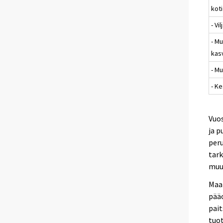
koti
- Vil
- M
kasv
- Mu
- K
Vuos
ja p
peru
tark
muut
Maat
pää
pait
tuo