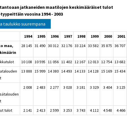
tantoaan jatkaneiden maatilojen keskimääräiset tulot
tyypeittäin vuosina 1994 - 2003
a taulukko suurempana
1994
1995
1996
1997
1998
1999
2000
2001
o maa,
28 145
31 490
30 312
32 176
33 224
33 582
35 875
36 707
kimäärin
lkkatulot
10 108
10 595
11 056
11 402
12 167
12 013
12 754
13 682
aatalouden
13 888
15 999
14 380
14 493
14 133
14 128
15 169
15 434
t
2 008
2 483
2 277
3 028
3 181
3 329
3 404
3 125
sätalouden
t
ut tulot
2 141
2 413
2 599
3 253
3 743
4 112
4 548
4 466