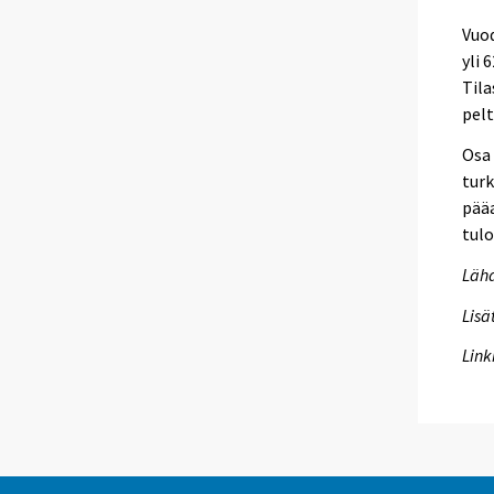
Vuod
yli 
Tila
pelt
Osa 
turk
pääa
tulo
Lähd
Lisä
Link