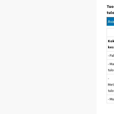
Tuo
tulo
Ava
Kok
kes
- Pa
- M
tulo
-
Met
tulo
- Mu