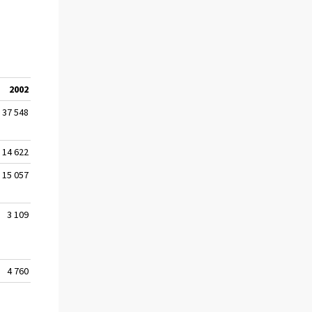
2002
2003
%-muutos
muutos, euroa
37 548
41 068
45,9
12 923
14 622
16 292
61,2
6 184
15 057
16 192
16,6
2 304
3 109
2 794
39,1
786
4 760
5 790
170,4
3 649