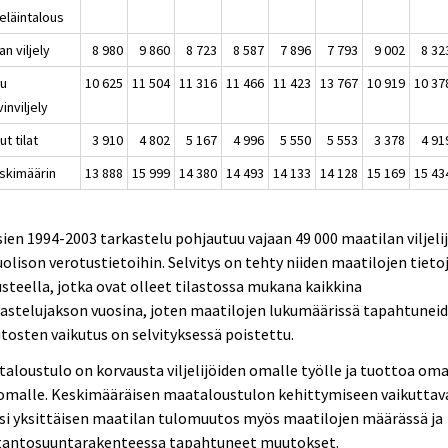
eläintalous
jan viljely
8 980
9 860
8 723
8 587
7 896
7 793
9 002
8 32
uu
10 625
11 504
11 316
11 466
11 423
13 767
10 919
10 37
inviljely
ut tilat
3 910
4 802
5 167
4 996
5 550
5 553
3 378
4 91
eskimäärin
13 888
15 999
14 380
14 493
14 133
14 128
15 169
15 43
ien 1994-2003 tarkastelu pohjautuu vajaan 49 000 maatilan viljeli
uolison verotustietoihin. Selvitys on tehty niiden maatilojen tieto
steella, jotka ovat olleet tilastossa mukana kaikkina
astelujakson vuosina, joten maatilojen lukumäärissä tapahtunei
osten vaikutus on selvityksessä poistettu.
aloustulo on korvausta viljelijöiden omalle työlle ja tuottoa oma
omalle. Keskimääräisen maataloustulon kehittymiseen vaikuttav
si yksittäisen maatilan tulomuutos myös maatilojen määrässä ja
tantosuuntarakenteessa tapahtuneet muutokset.