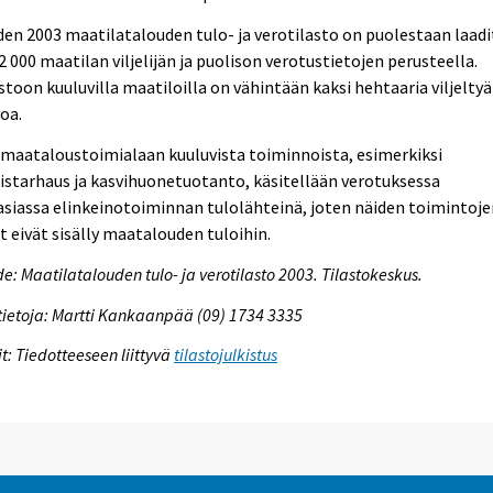
en 2003 maatilatalouden tulo- ja verotilasto on puolestaan laadi
62 000 maatilan viljelijän ja puolison verotustietojen perusteella.
stoon kuuluvilla maatiloilla on vähintään kaksi hehtaaria viljeltyä
oa.
maataloustoimialaan kuuluvista toiminnoista, esimerkiksi
istarhaus ja kasvihuonetuotanto, käsitellään verotuksessa
siassa elinkeinotoiminnan tulolähteinä, joten näiden toimintoje
t eivät sisälly maatalouden tuloihin.
e: Maatilatalouden tulo- ja verotilasto 2003. Tilastokeskus.
tietoja: Martti Kankaanpää (09) 1734 3335
it: Tiedotteeseen liittyvä
tilastojulkistus