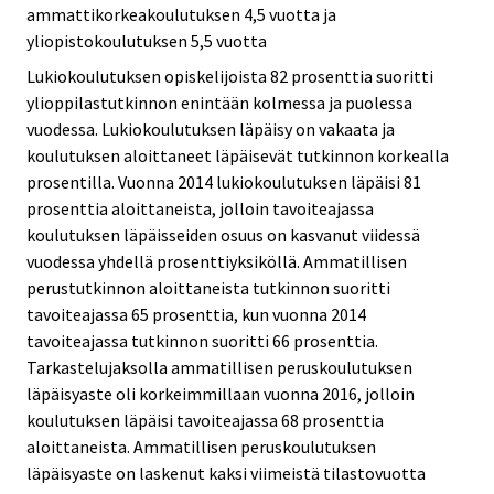
ammattikorkeakoulutuksen 4,5 vuotta ja
yliopistokoulutuksen 5,5 vuotta
Lukiokoulutuksen opiskelijoista 82 prosenttia suoritti
ylioppilastutkinnon enintään kolmessa ja puolessa
vuodessa. Lukiokoulutuksen läpäisy on vakaata ja
koulutuksen aloittaneet läpäisevät tutkinnon korkealla
prosentilla. Vuonna 2014 lukiokoulutuksen läpäisi 81
prosenttia aloittaneista, jolloin tavoiteajassa
koulutuksen läpäisseiden osuus on kasvanut viidessä
vuodessa yhdellä prosenttiyksiköllä. Ammatillisen
perustutkinnon aloittaneista tutkinnon suoritti
tavoiteajassa 65 prosenttia, kun vuonna 2014
tavoiteajassa tutkinnon suoritti 66 prosenttia.
Tarkastelujaksolla ammatillisen peruskoulutuksen
läpäisyaste oli korkeimmillaan vuonna 2016, jolloin
koulutuksen läpäisi tavoiteajassa 68 prosenttia
aloittaneista. Ammatillisen peruskoulutuksen
läpäisyaste on laskenut kaksi viimeistä tilastovuotta