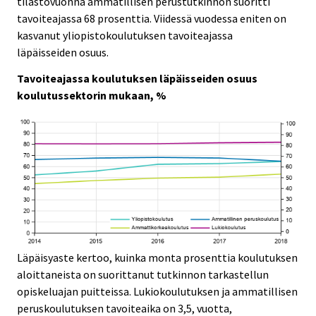
tilastovuonna ammatillisen perustutkinnon suoritti
v
tavoiteajassa 68 prosenttia. Viidessä vuodessa eniten on
i
kasvanut yliopistokoulutuksen tavoiteajassa
c
läpäisseiden osuus.
e
.
Tavoiteajassa koulutuksen läpäisseiden osuus
koulutussektorin mukaan, %
Läpäisyaste kertoo, kuinka monta prosenttia koulutuksen
aloittaneista on suorittanut tutkinnon tarkastellun
opiskeluajan puitteissa. Lukiokoulutuksen ja ammatillisen
peruskoulutuksen tavoiteaika on 3,5, vuotta,