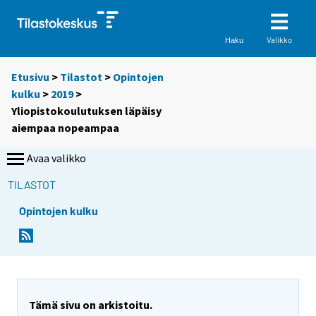
Valikko
Haku
Etusivu
>
Tilastot
>
Opintojen
kulku
>
2019
>
Yliopistokoulutuksen läpäisy
aiempaa nopeampaa
Avaa valikko
TILASTOT
Opintojen kulku
Y
Y
Y
o
o
o
u
u
u
a
a
a
r
r
r
e
e
Tämä sivu on arkistoitu.