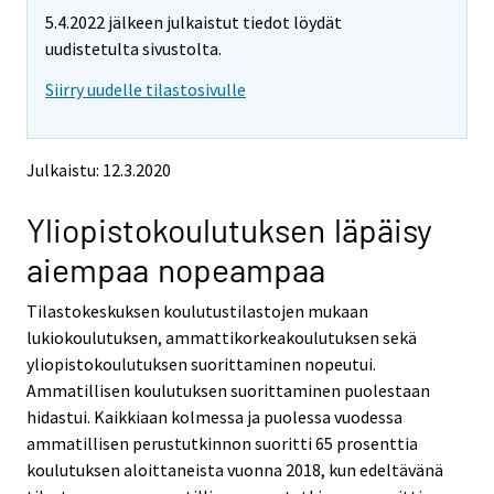
m
m
e
5.4.2022 jälkeen julkaistut tiedot löydät
o
o
m
v
v
uudistetulta sivustolta.
o
i
i
v
Siirry uudelle tilastosivulle
n
n
i
g
g
t
t
n
o
o
g
Julkaistu: 12.3.2020
a
a
t
n
n
o
Yliopistokoulutuksen läpäisy
o
o
a
t
t
aiempaa nopeampaa
h
h
n
e
e
o
Tilastokeskuksen koulutustilastojen mukaan
r
r
t
s
s
lukiokoulutuksen, ammattikorkeakoulutuksen sekä
h
e
e
yliopistokoulutuksen suorittaminen nopeutui.
e
r
r
Ammatillisen koulutuksen suorittaminen puolestaan
v
v
r
hidastui. Kaikkiaan kolmessa ja puolessa vuodessa
i
i
s
ammatillisen perustutkinnon suoritti 65 prosenttia
c
c
e
e
e
koulutuksen aloittaneista vuonna 2018, kun edeltävänä
r
.
.