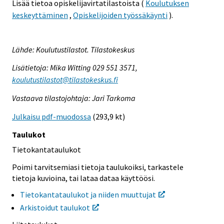
Lisää tietoa opiskelijavirtatilastoista (
Koulutuksen
keskeyttäminen
,
Opiskelijoiden työssäkäynti
).
Lähde: Koulutustilastot. Tilastokeskus
Lisätietoja: Mika Witting 029 551 3571,
koulutustilastot@tilastokeskus.fi
Vastaava tilastojohtaja: Jari Tarkoma
Julkaisu pdf-muodossa
(293,9 kt)
Taulukot
Tietokantataulukot
Poimi tarvitsemiasi tietoja taulukoiksi, tarkastele
tietoja kuvioina, tai lataa dataa käyttöösi.
Tietokantataulukot ja niiden muuttujat
Arkistoidut taulukot