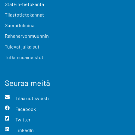
StatFin-tietokanta
Tilastotietokannat
Suomi lukuina
Rahanarvonmuunnin
Tulevat julkaisut
Tutkimusaineistot
Seuraa meitä
Tilaa uutisviesti
Facebook
Twitter
LinkedIn