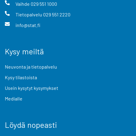
Vaihde
029 551 1000
Tietopalvelu
029 551 2220
info@stat.fi
Kysy meiltä
Neuvonta ja tietopalvelu
Kysy tilastoista
Usein kysytyt kysymykset
Medialle
Löydä nopeasti