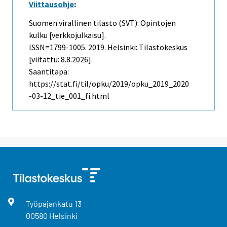
Viittausohje
:
Suomen virallinen tilasto (SVT): Opintojen
kulku [verkkojulkaisu].
ISSN=1799-1005. 2019. Helsinki: Tilastokeskus
[viitattu: 8.8.2026].
Saantitapa:
https://stat.fi/til/opku/2019/opku_2019_2020
-03-12_tie_001_fi.html
Työpajankatu
13
00580
Helsinki