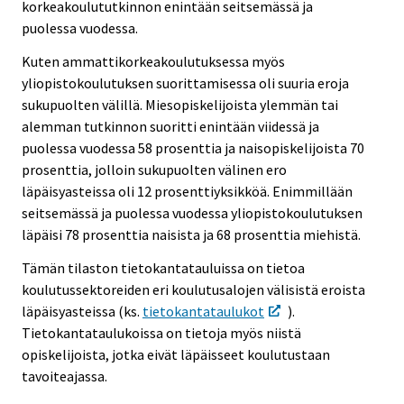
korkeakoulututkinnon enintään seitsemässä ja
puolessa vuodessa.
Kuten ammattikorkeakoulutuksessa myös
yliopistokoulutuksen suorittamisessa oli suuria eroja
sukupuolten välillä. Miesopiskelijoista ylemmän tai
alemman tutkinnon suoritti enintään viidessä ja
puolessa vuodessa 58 prosenttia ja naisopiskelijoista 70
prosenttia, jolloin sukupuolten välinen ero
läpäisyasteissa oli 12 prosenttiyksikköä. Enimmillään
seitsemässä ja puolessa vuodessa yliopistokoulutuksen
läpäisi 78 prosenttia naisista ja 68 prosenttia miehistä.
Tämän tilaston tietokantatauluissa on tietoa
koulutussektoreiden eri koulutusalojen välisistä eroista
läpäisyasteissa (ks.
tietokantataulukot
).
Tietokantataulukoissa on tietoja myös niistä
opiskelijoista, jotka eivät läpäisseet koulutustaan
tavoiteajassa.