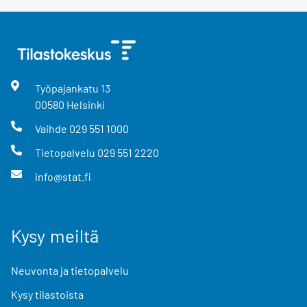
Työpajankatu
13
00580
Helsinki
Vaihde
029 551 1000
Tietopalvelu
029 551 2220
info@stat.fi
Kysy meiltä
Neuvonta ja tietopalvelu
Kysy tilastoista