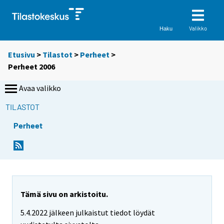
Valikko
Haku
Etusivu
>
Tilastot
>
Perheet
>
Perheet 2006
Avaa valikko
TILASTOT
Perheet
Tämä sivu on arkistoitu.
5.4.2022 jälkeen julkaistut tiedot löydät