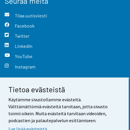
Seuraa meitä
Tilaa uutisviesti
Facebook
Twitter
LinkedIn
YouTube
Instagram
Tietoa evästeistä
Yhteystiedot
Käytämme sivustollamme evästeitä.
Palaute
Välttämättömiä evästeitä tarvitaan, jotta sivusto
toimii oikein. Muita evästeitä tarvitaan videoiden,
Käyttöehdot
podcastien ja palautepalvelun esittämiseen.
Tietosuoja
Lue lisää evästeistä.