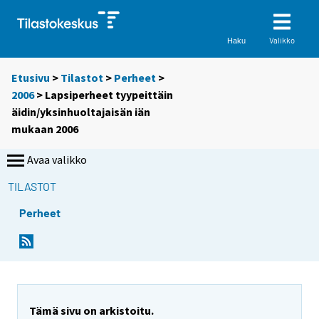
Valikko
Haku
Etusivu
>
Tilastot
>
Perheet
>
2006
> Lapsiperheet tyypeittäin
äidin/yksinhuoltajaisän iän
mukaan 2006
Avaa valikko
TILASTOT
Perheet
Tämä sivu on arkistoitu.