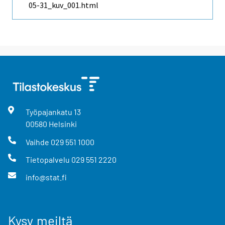
05-31_kuv_001.html
Työpajankatu
13
00580
Helsinki
Vaihde
029 551 1000
Tietopalvelu
029 551 2220
info@stat.fi
Kysy meiltä