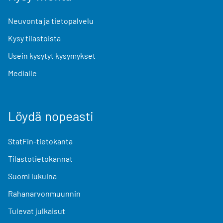
Neuvonta ja tietopalvelu
Kysy tilastoista
Usein kysytyt kysymykset
Medialle
Löydä nopeasti
StatFin-tietokanta
Tilastotietokannat
Suomi lukuina
Rahanarvonmuunnin
Tulevat julkaisut