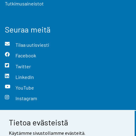
Tutkimusaineistot
Seuraa meitä
Tilaa uutisviesti
Facebook
Twitter
LinkedIn
YouTube
Instagram
Tietoa evästeistä
Yhteystiedot
Käytämme sivustollamme evästeitä.