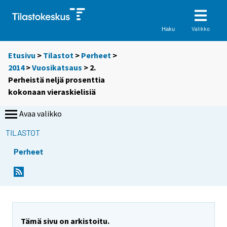
Valikko
Haku
Etusivu
>
Tilastot
>
Perheet
>
2014
>
Vuosikatsaus
> 2.
Perheistä neljä prosenttia
kokonaan vieraskielisiä
Avaa valikko
TILASTOT
Perheet
Tämä sivu on arkistoitu.