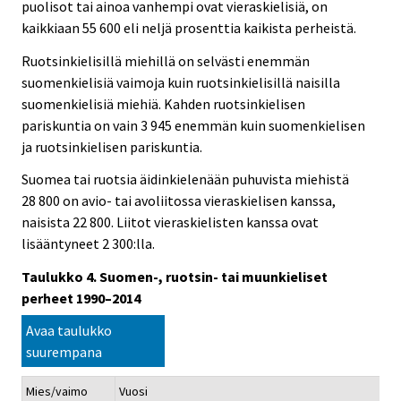
puolisot tai ainoa vanhempi ovat vieraskielisiä, on
kaikkiaan 55 600 eli neljä prosenttia kaikista perheistä.
Ruotsinkielisillä miehillä on selvästi enemmän
suomenkielisiä vaimoja kuin ruotsinkielisillä naisilla
suomenkielisiä miehiä. Kahden ruotsinkielisen
pariskuntia on vain 3 945 enemmän kuin suomenkielisen
ja ruotsinkielisen pariskuntia.
Suomea tai ruotsia äidinkielenään puhuvista miehistä
28 800 on avio- tai avoliitossa vieraskielisen kanssa,
naisista 22 800. Liitot vieraskielisten kanssa ovat
lisääntyneet 2 300:lla.
Taulukko 4. Suomen-, ruotsin- tai muunkieliset
perheet 1990–2014
Avaa taulukko
suurempana
Mies/vaimo
Vuosi