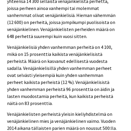
yhteensä 14 300 sellaista venäjänkielistä perhettä,
joissa perheen ainoa vanhempi tai molemmat
vanhemmat olivat venäjänkielisiä. Hieman vähemmän
(12 600) on perheitä, joissa jompikumpi puolisoista on
venäjänkielinen. Venäjänkielisten perheiden määrä on
648 perhettä suurempi kuin vuosi sitten.
Venäjänkielisiä yhden vanhemman perheitä on 4 100,
mikä on 15 prosenttia kaikista venäjänkielisistä
perheistä. Määrä on kasvanut edellisestä vuodesta
sadalla. Venäjänkielisillä yhden vanhemman perheet
ovat selvästi yleisempiä kuin yhden vanhemman
perheet kaikista perheistä (12 %). Venäjänkielisistä
yhden vanhemman perheistä 96 prosenttia on äidin ja
lasten muodostamia perheitä, kun kaikista perheistä
näitä on 83 prosenttia.
Venäjänkielisten perheistä yleisin kieliyhdistelmä on
venäjänkielinen mies ja venäjänkielinen vaimo. Vuoden
2014 aikana tällaisten parien määrä on noussut 500:lla.