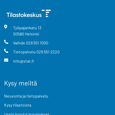
Työpajankatu
13
00580
Helsinki
Vaihde
029 551 1000
Tietopalvelu
029 551 2220
info@stat.fi
Kysy meiltä
Neuvonta ja tietopalvelu
Kysy tilastoista
Usein kysytyt kysymykset