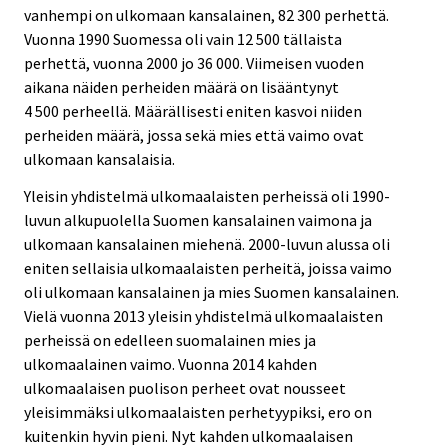
vanhempi on ulkomaan kansalainen, 82 300 perhettä.
Vuonna 1990 Suomessa oli vain 12 500 tällaista
perhettä, vuonna 2000 jo 36 000. Viimeisen vuoden
aikana näiden perheiden määrä on lisääntynyt
4 500 perheellä. Määrällisesti eniten kasvoi niiden
perheiden määrä, jossa sekä mies että vaimo ovat
ulkomaan kansalaisia.
Yleisin yhdistelmä ulkomaalaisten perheissä oli 1990-
luvun alkupuolella Suomen kansalainen vaimona ja
ulkomaan kansalainen miehenä. 2000-luvun alussa oli
eniten sellaisia ulkomaalaisten perheitä, joissa vaimo
oli ulkomaan kansalainen ja mies Suomen kansalainen.
Vielä vuonna 2013 yleisin yhdistelmä ulkomaalaisten
perheissä on edelleen suomalainen mies ja
ulkomaalainen vaimo. Vuonna 2014 kahden
ulkomaalaisen puolison perheet ovat nousseet
yleisimmäksi ulkomaalaisten perhetyypiksi, ero on
kuitenkin hyvin pieni. Nyt kahden ulkomaalaisen