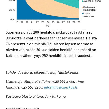
Suomessa on 55 200 henkilöä, jotka ovat täyttäneet
30 vuotta ja ovat perheessään lapsen asemassa. Heistä
76 prosenttia on miehiä. Tällaisten lapsen asemassa
olevien vähintään 30-vuotiaiden henkilöiden määrä on
kuitenkin vähentynyt 252 henkilöllä edellisvuodesta.
Lähde: Väestö- ja oikeustilastot, Tilastokeskus
Lisätietoja: Marjut Pietiläinen 029 551 2798, Timo
Nikander 029 551 3250,
info@tilastokeskus.fi
Vastaava tilastojohtaja: Jari Tarkoma
Päivitetty 27.11.2015