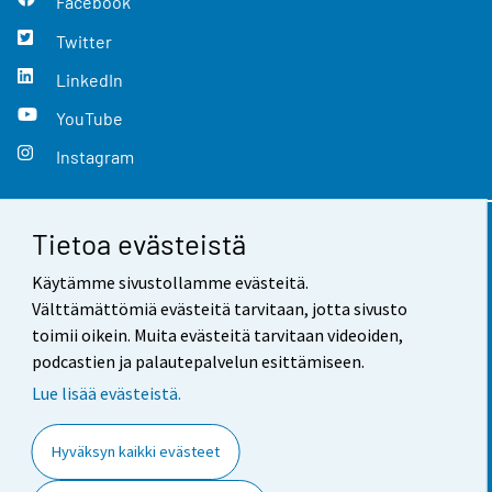
Facebook
Twitter
LinkedIn
YouTube
Instagram
Tietoa evästeistä
Yhteystiedot
Käytämme sivustollamme evästeitä.
Palaute
Välttämättömiä evästeitä tarvitaan, jotta sivusto
toimii oikein. Muita evästeitä tarvitaan videoiden,
Käyttöehdot
podcastien ja palautepalvelun esittämiseen.
Tietosuoja
Lue lisää evästeistä.
Saavutettavuus
Hyväksyn kaikki evästeet
Tietoa sivustosta