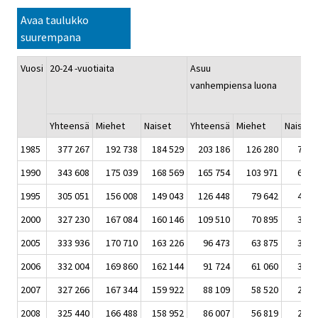
Avaa taulukko
suurempana
Vuosi
20-24 -vuotiaita
Asuu
vanhempiensa luona
Yhteensä
Miehet
Naiset
Yhteensä
Miehet
Naise
1985
377 267
192 738
184 529
203 186
126 280
76 9
1990
343 608
175 039
168 569
165 754
103 971
61 7
1995
305 051
156 008
149 043
126 448
79 642
46 8
2000
327 230
167 084
160 146
109 510
70 895
38 6
2005
333 936
170 710
163 226
96 473
63 875
32 5
2006
332 004
169 860
162 144
91 724
61 060
30 6
2007
327 266
167 344
159 922
88 109
58 520
29 5
2008
325 440
166 488
158 952
86 007
56 819
29 1