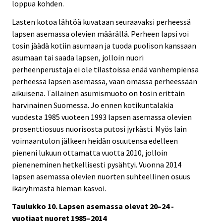
loppua kohden.
Lasten kotoa lähtöä kuvataan seuraavaksi perheessä
lapsen asemassa olevien määrällä. Perheen lapsi voi
tosin jäädä kotiin asumaan ja tuoda puolison kanssaan
asumaan tai saada lapsen, jolloin nuori
perheenperustaja ei ole tilastoissa enää vanhempiensa
perheessä lapsen asemassa, vaan omassa perheessään
aikuisena. Tällainen asumismuoto on tosin erittäin
harvinainen Suomessa. Jo ennen kotikuntalakia
vuodesta 1985 vuoteen 1993 lapsen asemassa olevien
prosenttiosuus nuorisosta putosi jyrkästi. Myös lain
voimaantulon jälkeen heidän osuutensa edelleen
pieneni lukuun ottamatta vuotta 2010, jolloin
pieneneminen hetkellisesti pysähtyi. Vuonna 2014
lapsen asemassa olevien nuorten suhteellinen osuus
ikäryhmästä hieman kasvoi.
Taulukko 10. Lapsen asemassa olevat 20–24 -
vuotiaat nuoret 1985–2014