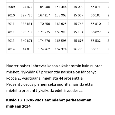
2009
324 472
165 988
158 484
85 080
55 871
29 2
2010
327 780
167 817
159 963
85 967
56 185
29 7
2011
332 881
170 256
162 625
85 742
55 810
29 9
2012
339 758
173 775
165 983
85 892
56 027
29 8
2013
340 871
174 276
166 595
85 676
55 532
30 1
2014
342 086
174 762
167 324
86 739
56 113
30 6
Nuoret naiset lähtevät kotoa aikaisemmin kuin nuoret
miehet. Nykyään 67 prosenttia naisista on lähtenyt
kotoa 20-vuotiaana, miehistä 44 prosenttia.
Prosenttiosuus pieneni sekä nuorilla naisilla että
miehillä prosenttiyksiköllä edellisvuodesta.
Kuvio 13. 18-30-vuotiaat miehet perheaseman
mukaan 2014