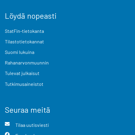
Löydä nopeasti
StatFin-tietokanta
Tilastotietokannat
Suomi lukuina
Rahanarvonmuunnin
Tulevat julkaisut
Tutkimusaineistot
Seuraa meitä
Tilaa uutisviesti