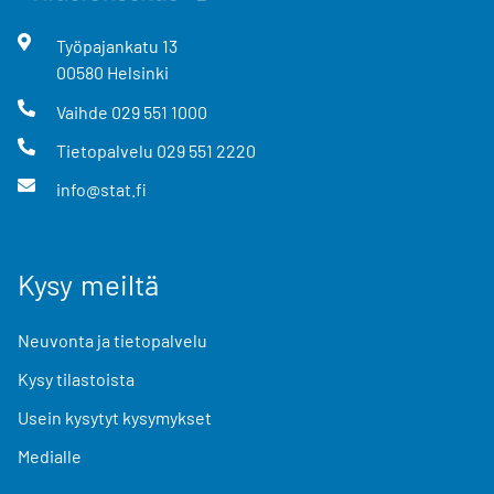
Työpajankatu
13
00580
Helsinki
Vaihde
029 551 1000
Tietopalvelu
029 551 2220
info@stat.fi
Kysy meiltä
Neuvonta ja tietopalvelu
Kysy tilastoista
Usein kysytyt kysymykset
Medialle