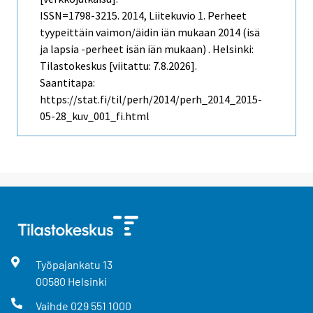
ISSN=1798-3215. 2014, Liitekuvio 1. Perheet
tyypeittäin vaimon/äidin iän mukaan 2014 (isä
ja lapsia -perheet isän iän mukaan) . Helsinki:
Tilastokeskus [viitattu: 7.8.2026].
Saantitapa:
https://stat.fi/til/perh/2014/perh_2014_2015-
05-28_kuv_001_fi.html
Työpajankatu
13
00580
Helsinki
Vaihde
029 551 1000