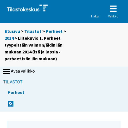
Valikko
Haku
Etusivu
>
Tilastot
>
Perheet
>
2014
> Liitekuvio 1. Perheet
tyypeittäin vaimon/äidin iän
mukaan 2014 (isä ja lapsia -
perheet isän iän mukaan)
Avaa valikko
TILASTOT
Perheet