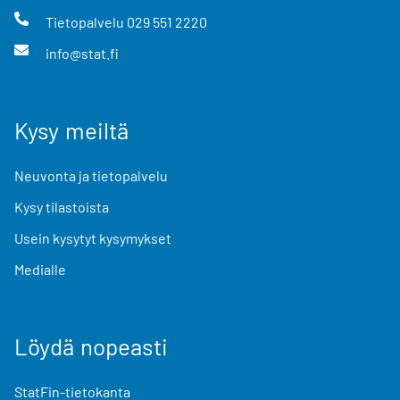
Tietopalvelu
029 551 2220
info@stat.fi
Kysy meiltä
Neuvonta ja tietopalvelu
Kysy tilastoista
Usein kysytyt kysymykset
Medialle
Löydä nopeasti
StatFin-tietokanta