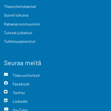
Tilastotietokannat
Suomi lukuina
Rahanarvonmuunnin
Tulevat julkaisut
Tutkimusaineistot
Seuraa meitä
Tilaa uutisviesti
Facebook
Twitter
LinkedIn
YouTube