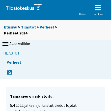
Valikko
Haku
Etusivu
>
Tilastot
>
Perheet
>
Perheet 2014
Avaa valikko
TILASTOT
Perheet
Tämä sivu on arkistoitu.
5.4.2022 jälkeen julkaistut tiedot löydät