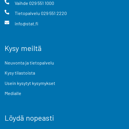
Vaihde
029 551 1000
Tietopalvelu
029 551 2220
info@stat.fi
Kysy meiltä
Neuvonta ja tietopalvelu
Kysy tilastoista
Usein kysytyt kysymykset
Medialle
Löydä nopeasti