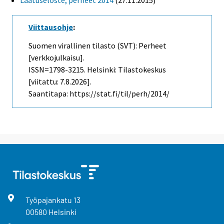
Laatuseloste, perheet 2014
(27.11.2015)
Viittausohje
:
Suomen virallinen tilasto (SVT): Perheet
[verkkojulkaisu].
ISSN=1798-3215. Helsinki: Tilastokeskus
[viitattu: 7.8.2026].
Saantitapa: https://stat.fi/til/perh/2014/
Työpajankatu
13
00580
Helsinki