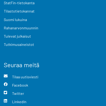
StatFin-tietokanta
Tilastotietokannat
Suomi lukuina
Rahanarvonmuunnin
Tulevat julkaisut
Tutkimusaineistot
Seuraa meitä
Tilaa uutisviesti
Facebook
Twitter
LinkedIn