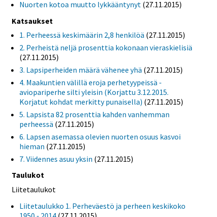
Nuorten kotoa muutto lykkääntynyt
(27.11.2015)
Katsaukset
1. Perheessä keskimäärin 2,8 henkilöä
(27.11.2015)
2. Perheistä neljä prosenttia kokonaan vieraskielisiä
(27.11.2015)
3. Lapsiperheiden määrä vähenee yhä
(27.11.2015)
4. Maakuntien välillä eroja perhetyypeissä -
aviopariperhe silti yleisin (Korjattu 3.12.2015.
Korjatut kohdat merkitty punaisella)
(27.11.2015)
5. Lapsista 82 prosenttia kahden vanhemman
perheessä
(27.11.2015)
6. Lapsen asemassa olevien nuorten osuus kasvoi
hieman
(27.11.2015)
7. Viidennes asuu yksin
(27.11.2015)
Taulukot
Liitetaulukot
Liitetaulukko 1. Perheväestö ja perheen keskikoko
1950 - 2014
(27.11.2015)