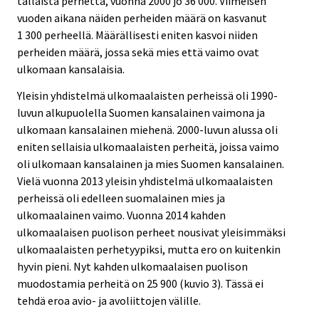
tällaista perhettä, vuonna 2000 jo 36 000. Viimeisen
vuoden aikana näiden perheiden määrä on kasvanut
1 300 perheellä. Määrällisesti eniten kasvoi niiden
perheiden määrä, jossa sekä mies että vaimo ovat
ulkomaan kansalaisia.
Yleisin yhdistelmä ulkomaalaisten perheissä oli 1990-
luvun alkupuolella Suomen kansalainen vaimona ja
ulkomaan kansalainen miehenä. 2000-luvun alussa oli
eniten sellaisia ulkomaalaisten perheitä, joissa vaimo
oli ulkomaan kansalainen ja mies Suomen kansalainen.
Vielä vuonna 2013 yleisin yhdistelmä ulkomaalaisten
perheissä oli edelleen suomalainen mies ja
ulkomaalainen vaimo. Vuonna 2014 kahden
ulkomaalaisen puolison perheet nousivat yleisimmäksi
ulkomaalaisten perhetyypiksi, mutta ero on kuitenkin
hyvin pieni. Nyt kahden ulkomaalaisen puolison
muodostamia perheitä on 25 900 (kuvio 3). Tässä ei
tehdä eroa avio- ja avoliittojen välille.