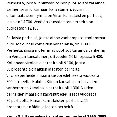
Perheistä, joissa vähintään toinen puolisoista tai ainoa
vanhempi on ulkomaan kansalainen, suurin
ulkomaalaisten ryhmä on Viron kansalaisten perheet,
joita on 14 700. Venäjän kansalaisten perheitä on
puolestaan 12 100.
Sellaisia perheitä, joissa ainoa vanhempi tai molemmat
puolisot ovat ulkomaiden kansalaisia, on 35 600.
Perheitä, joissa molemmat puolisot tai ainoa vanhempi
on Venäjän kansalainen, oli vuoden 2015 lopussa 5 400.
Kokonaan virolaisia perheitä oli 9 100, joista
30 prosenttia on äitien ja lasten perheitä.
Virolaisperheiden määrä kasvoi edellisestä vuodesta
300 perheellä. Kahden Kiinan kansalaisen tai yhden
vanhemman kiinalaisia perheitä oli 1 300. Näiden
perheiden määrä on kasvanut edellisestä vuodesta
70 perheellä. Kiinan kansalaisten perheistä 11
prosenttia on äidin ja lasten perheitä.
Kuvio 3. Ulkomaiden kansalaisten perheet 1990, 2005