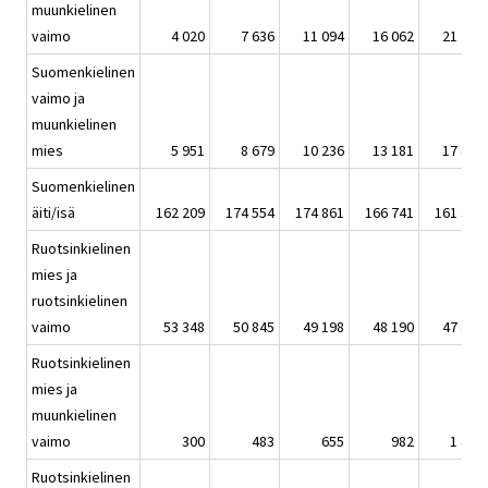
muunkielinen
vaimo
4 020
7 636
11 094
16 062
21 772
Suomenkielinen
vaimo ja
muunkielinen
mies
5 951
8 679
10 236
13 181
17 441
Suomenkielinen
äiti/isä
162 209
174 554
174 861
166 741
161 302
Ruotsinkielinen
mies ja
ruotsinkielinen
vaimo
53 348
50 845
49 198
48 190
47 881
Ruotsinkielinen
mies ja
muunkielinen
vaimo
300
483
655
982
1 434
Ruotsinkielinen