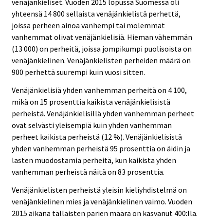
venäjänkieliset. Vuoden 2015 lopussa Suomessa oli
yhteensä 14 800 sellaista venäjänkielistä perhettä,
joissa perheen ainoa vanhempi tai molemmat
vanhemmat olivat venäjänkielisiä. Hieman vähemmän
(13 000) on perheitä, joissa jompikumpi puolisoista on
venäjänkielinen. Venäjänkielisten perheiden määrä on
900 perhettä suurempi kuin vuosi sitten.
Venäjänkielisiä yhden vanhemman perheitä on 4 100,
mikä on 15 prosenttia kaikista venäjänkielisistä
perheistä. Venäjänkielisillä yhden vanhemman perheet
ovat selvästi yleisempiä kuin yhden vanhemman
perheet kaikista perheistä (12 %). Venäjänkielisistä
yhden vanhemman perheistä 95 prosenttia on äidin ja
lasten muodostamia perheitä, kun kaikista yhden
vanhemman perheistä näitä on 83 prosenttia.
Venäjänkielisten perheistä yleisin kieliyhdistelmä on
venäjänkielinen mies ja venäjänkielinen vaimo. Vuoden
2015 aikana tällaisten parien määrä on kasvanut 400:lla.