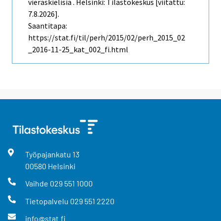
vieraskielisiä . Helsinki: Tilastokeskus [viitattu:
7.8.2026].
Saantitapa:
https://stat.fi/til/perh/2015/02/perh_2015_02
_2016-11-25_kat_002_fi.html
Työpajankatu
13
00580
Helsinki
Vaihde
029 551 1000
Tietopalvelu
029 551 2220
info@stat.fi