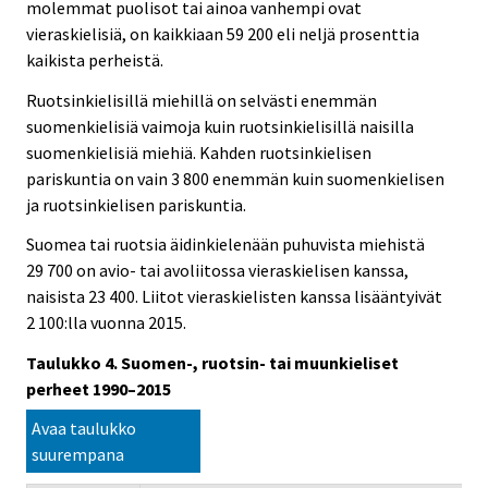
molemmat puolisot tai ainoa vanhempi ovat
vieraskielisiä, on kaikkiaan 59 200 eli neljä prosenttia
kaikista perheistä.
Ruotsinkielisillä miehillä on selvästi enemmän
suomenkielisiä vaimoja kuin ruotsinkielisillä naisilla
suomenkielisiä miehiä. Kahden ruotsinkielisen
pariskuntia on vain 3 800 enemmän kuin suomenkielisen
ja ruotsinkielisen pariskuntia.
Suomea tai ruotsia äidinkielenään puhuvista miehistä
29 700 on avio- tai avoliitossa vieraskielisen kanssa,
naisista 23 400. Liitot vieraskielisten kanssa lisääntyivät
2 100:lla vuonna 2015.
Taulukko 4. Suomen-, ruotsin- tai muunkieliset
perheet 1990–2015
Avaa taulukko
suurempana