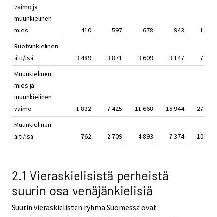
vaimo ja
muunkielinen
mies
410
597
678
943
1 261
Ruotsinkielinen
äiti/isä
8 489
8 871
8 609
8 147
7 953
Muunkielinen
mies ja
muunkielinen
vaimo
1 832
7 425
11 668
16 944
27 638
Muunkielinen
äiti/isä
762
2 709
4 893
7 374
10 674
2.1 Vieraskielisistä perheistä
suurin osa venäjänkielisiä
Suurin vieraskielisten ryhmä Suomessa ovat