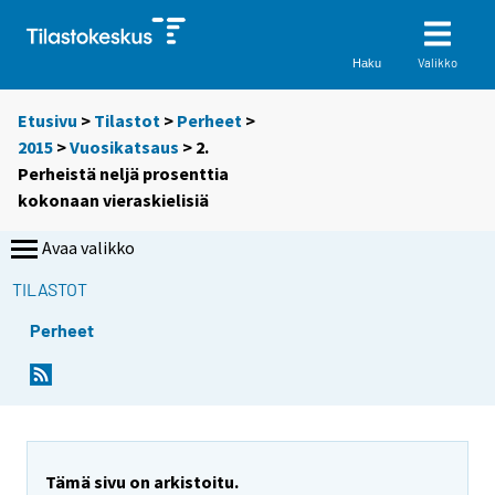
Valikko
Haku
Etusivu
>
Tilastot
>
Perheet
>
2015
>
Vuosikatsaus
> 2.
Perheistä neljä prosenttia
kokonaan vieraskielisiä
Avaa valikko
TILASTOT
Perheet
Tämä sivu on arkistoitu.