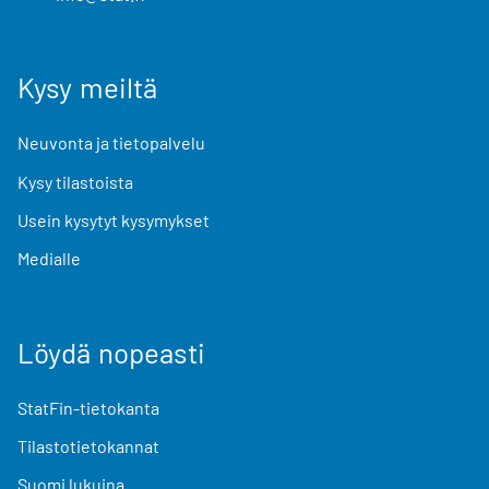
Kysy meiltä
Neuvonta ja tietopalvelu
Kysy tilastoista
Usein kysytyt kysymykset
Medialle
Löydä nopeasti
StatFin-tietokanta
Tilastotietokannat
Suomi lukuina