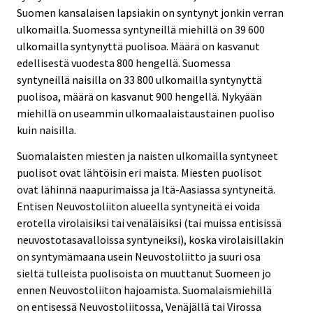
Suomen kansalaisen lapsiakin on syntynyt jonkin verran
ulkomailla. Suomessa syntyneillä miehillä on 39 600
ulkomailla syntynyttä puolisoa. Määrä on kasvanut
edellisestä vuodesta 800 hengellä. Suomessa
syntyneillä naisilla on 33 800 ulkomailla syntynyttä
puolisoa, määrä on kasvanut 900 hengellä. Nykyään
miehillä on useammin ulkomaalaistaustainen puoliso
kuin naisilla.
Suomalaisten miesten ja naisten ulkomailla syntyneet
puolisot ovat lähtöisin eri maista. Miesten puolisot
ovat lähinnä naapurimaissa ja Itä-Aasiassa syntyneitä.
Entisen Neuvostoliiton alueella syntyneitä ei voida
erotella virolaisiksi tai venäläisiksi (tai muissa entisissä
neuvostotasavalloissa syntyneiksi), koska virolaisillakin
on syntymämaana usein Neuvostoliitto ja suuri osa
sieltä tulleista puolisoista on muuttanut Suomeen jo
ennen Neuvostoliiton hajoamista. Suomalaismiehillä
on entisessä Neuvostoliitossa, Venäjällä tai Virossa