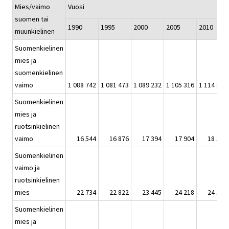
Mies/vaimo
Vuosi
suomen tai
1990
1995
2000
2005
2010
muunkielinen
Suomenkielinen
mies ja
suomenkielinen
vaimo
1 088 742
1 081 473
1 089 232
1 105 316
1 114 828
Suomenkielinen
mies ja
ruotsinkielinen
vaimo
16 544
16 876
17 394
17 904
18 337
Suomenkielinen
vaimo ja
ruotsinkielinen
mies
22 734
22 822
23 445
24 218
24 552
Suomenkielinen
mies ja