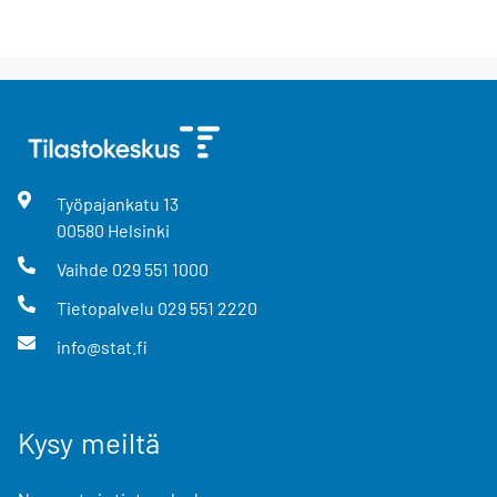
Työpajankatu
13
00580
Helsinki
Vaihde
029 551 1000
Tietopalvelu
029 551 2220
info@stat.fi
Kysy meiltä