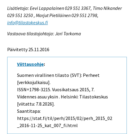
Lisätietoja: Eevi Lappalainen 029 551 3367, Timo Nikander
029 551 3250 , Marjut Pietiläinen 029 551 2798,
info@tilastokeskus.fi
Vastaava tilastojohtaja: Jari Tarkoma
Päivitetty 25.11.2016
Viittausohje
:
Suomen virallinen tilasto (SVT): Perheet
[verkkojulkaisu].
ISSN=1798-3215.
Vuosikatsaus
2015, 7.
Viidennes asuu yksin . Helsinki: Tilastokeskus
[viitattu: 7.8.2026].
Saantitapa:
https://stat.fi/til/perh/2015/02/perh_2015_02
_2016-11-25_kat_007_fi.html