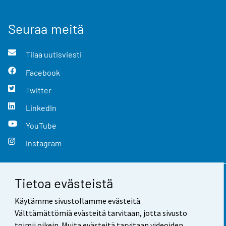
Seuraa meitä
Tilaa uutisviesti
Facebook
Twitter
LinkedIn
YouTube
Instagram
Tietoa evästeistä
Yhteystiedot
Käytämme sivustollamme evästeitä.
Palaute
Välttämättömiä evästeitä tarvitaan, jotta sivusto
toimii oikein. Muita evästeitä tarvitaan videoiden,