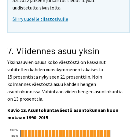
5.4.2022 jälkeen julkaistut tiedot löydät
uudistetulta sivustolta.
Siirry uudelle tilastosivulle
7. Viidennes asuu yksin
Yksinasuvien osuus koko väestöstä on kasvanut
vähitellen kahden vuosikymmenen takaisesta
15 prosentista nykyiseen 21 prosenttiin. Noin
kolmannes väestöstä asuu kahden hengen
asuntokunnissa. Vähintään viiden hengen asuntokuntia
on 13 prosenttia.
Kuvio 13. Asuntokuntaväestö asuntokunnan koon
mukaan 1990–2015