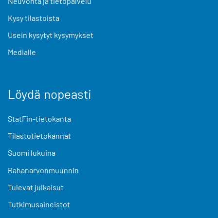
Neuvonta ja tietopalvelu
Kysy tilastoista
Usein kysytyt kysymykset
Medialle
Löydä nopeasti
StatFin-tietokanta
Tilastotietokannat
Suomi lukuina
Rahanarvonmuunnin
Tulevat julkaisut
Tutkimusaineistot