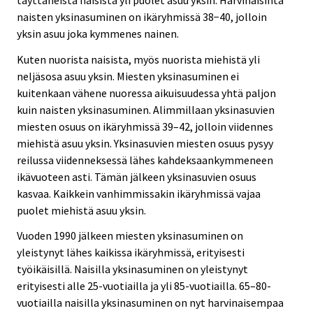
naisten yksinasuminen on ikäryhmissä 38−40, jolloin
yksin asuu joka kymmenes nainen.
Kuten nuorista naisista, myös nuorista miehistä yli
neljäsosa asuu yksin. Miesten yksinasuminen ei
kuitenkaan vähene nuoressa aikuisuudessa yhtä paljon
kuin naisten yksinasuminen. Alimmillaan yksinasuvien
miesten osuus on ikäryhmissä 39–42, jolloin viidennes
miehistä asuu yksin. Yksinasuvien miesten osuus pysyy
reilussa viidenneksessä lähes kahdeksaankymmeneen
ikävuoteen asti. Tämän jälkeen yksinasuvien osuus
kasvaa. Kaikkein vanhimmissakin ikäryhmissä vajaa
puolet miehistä asuu yksin.
Vuoden 1990 jälkeen miesten yksinasuminen on
yleistynyt lähes kaikissa ikäryhmissä, erityisesti
työikäisillä. Naisilla yksinasuminen on yleistynyt
erityisesti alle 25-vuotiailla ja yli 85-vuotiailla. 65–80-
vuotiailla naisilla yksinasuminen on nyt harvinaisempaa