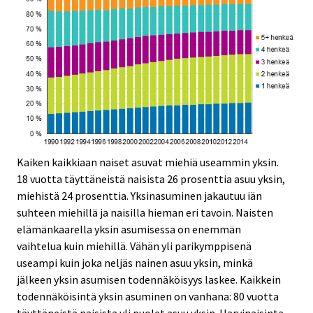
Kaiken kaikkiaan naiset asuvat miehiä useammin yksin.
18 vuotta täyttäneistä naisista 26 prosenttia asuu yksin,
miehistä 24 prosenttia. Yksinasuminen jakautuu iän
suhteen miehillä ja naisilla hieman eri tavoin. Naisten
elämänkaarella yksin asumisessa on enemmän
vaihtelua kuin miehillä. Vähän yli parikymppisenä
useampi kuin joka neljäs nainen asuu yksin, minkä
jälkeen yksin asumisen todennäköisyys laskee. Kaikkein
todennäköisintä yksin asuminen on vanhana: 80 vuotta
täyttäneistä naisista yli puolet asuu yksin. Harvinaisinta