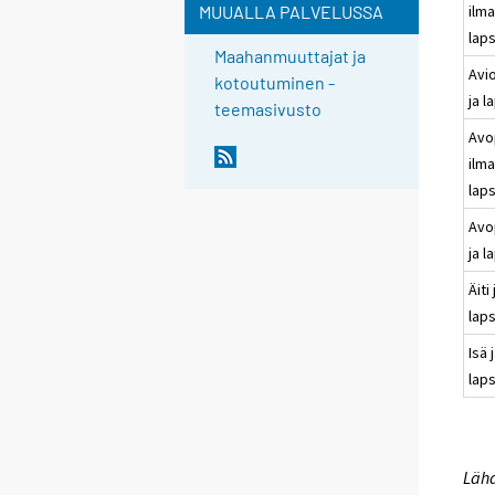
ilm
MUUALLA PALVELUSSA
laps
Maahanmuuttajat ja
Avi
kotoutuminen -
ja l
teemasivusto
Avo
ilm
laps
Avo
ja l
Äiti 
laps
Isä 
laps
Lähd