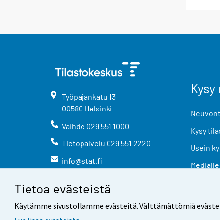
Kysy 
Työpajankatu
13
00580
Helsinki
Neuvonta
Vaihde
029 551 1000
Kysy tila
Tietopalvelu
029 551 2220
Usein ky
info@stat.fi
Medialle
Tietoa evästeistä
Käytämme sivustollamme evästeitä. Välttämättömiä evästeitä t
Lue lisää evästeistä.