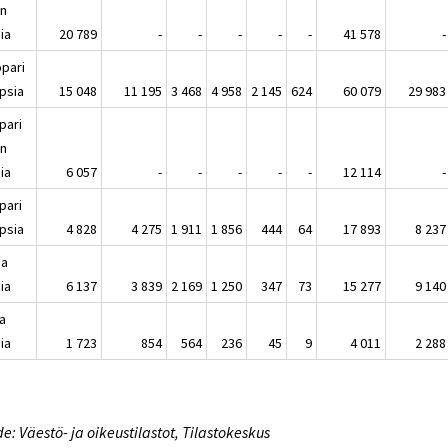
an
ia
20 789
-
-
-
-
-
41 578
-
opari
apsia
15 048
11 195
3 468
4 958
2 145
624
60 079
29 983
pari
an
ia
6 057
-
-
-
-
-
12 114
-
pari
apsia
4 828
4 275
1 911
1 856
444
64
17 893
8 237
ja
ia
6 137
3 839
2 169
1 250
347
73
15 277
9 140
ja
ia
1 723
854
564
236
45
9
4 011
2 288
e: Väestö- ja oikeustilastot, Tilastokeskus