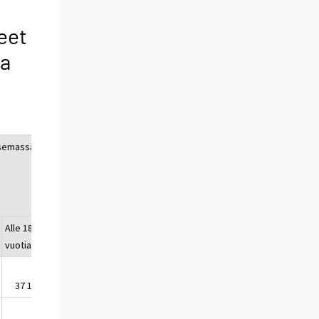
eet
ja
semassa
Alle 18-
vuotiaita
37 177