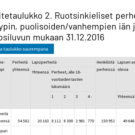
itetaulukko 2. Ruotsinkieliset perh
ypin, puolisoiden/vanhempien iän 
psiluvun mukaan 31.12.2016
a taulukko suurempana
he-
Perheitä
Lapsiperheitä
Henkilöitä
Lapsen a
ppi
yhteensä
perheissä
olevia
Yhteensä
Perheet, alle 18-
vuotiaiden lasten
lukumäärä
1
2
3
4 -
Yhteensä
heitä
eensä
54 582
20 163
8 112
8 300
2 981
770
150 952
49 648
opari