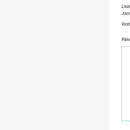
Lisä
Joon
Vast
Päiv