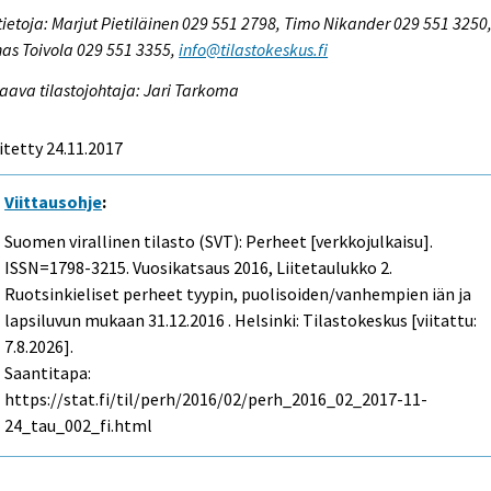
tietoja: Marjut Pietiläinen 029 551 2798, Timo Nikander 029 551 3250
as Toivola 029 551 3355,
info@tilastokeskus.fi
aava tilastojohtaja: Jari Tarkoma
itetty 24.11.2017
Viittausohje
:
Suomen virallinen tilasto (SVT): Perheet [verkkojulkaisu].
ISSN=1798-3215.
Vuosikatsaus
2016, Liitetaulukko 2.
Ruotsinkieliset perheet tyypin, puolisoiden/vanhempien iän ja
lapsiluvun mukaan 31.12.2016 . Helsinki: Tilastokeskus [viitattu:
7.8.2026].
Saantitapa:
https://stat.fi/til/perh/2016/02/perh_2016_02_2017-11-
24_tau_002_fi.html