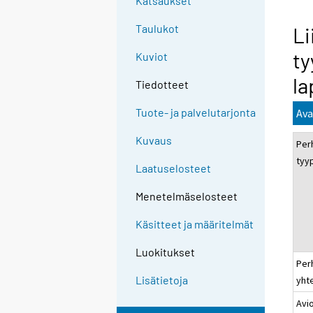
Katsaukset
Taulukot
Li
ty
Kuviot
la
Tiedotteet
Tuote- ja palvelutarjonta
Ava
Kuvaus
Per
tyy
Laatuselosteet
Menetelmäselosteet
Käsitteet ja määritelmät
Luokitukset
Per
Lisätietoja
yht
Avi