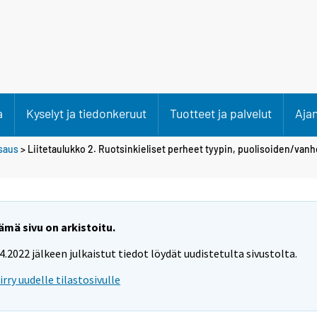
a
Kyselyt ja tiedonkeruut
Tuotteet ja palvelut
Aja
saus
> Liitetaulukko 2. Ruotsinkieliset perheet tyypin, puolisoiden/vanh
ämä sivu on arkistoitu.
.4.2022 jälkeen julkaistut tiedot löydät uudistetulta sivustolta.
iirry uudelle tilastosivulle