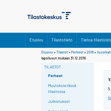
Etusivu
Tilastotieto
Tietoa tilastoist
Etusivu
>
Tilastot
>
Perheet
>
2016
>
Vuosikat
lapsiluvun mukaan 31.12.2016
TILASTOT
Perheet
T
Muutoksia tässä
5
tilastossa
S
Julkistukset