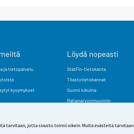
meiltä
Löydä nopeasti
 ja tietopalvelu
StatFin-tietokanta
stoista
Tilastotietokannat
sytyt kysymykset
Suomi lukuina
Rahanarvonmuunnin
Tulevat julkaisut
Tutkimusaineistot
arvitaan, jotta sivusto toimii oikein. Muita evästeitä tarvitaan