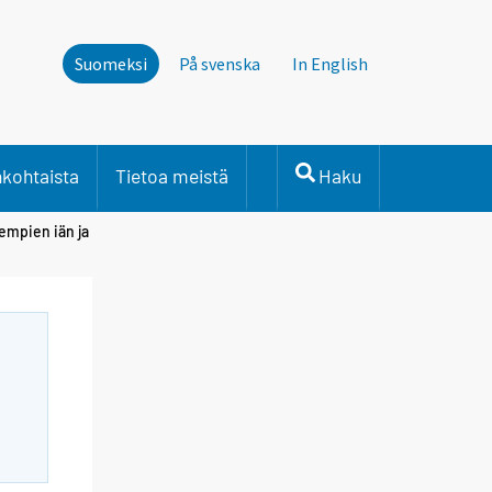
Suomeksi
På svenska
In English
nkohtaista
Tietoa meistä
Haku
empien iän ja