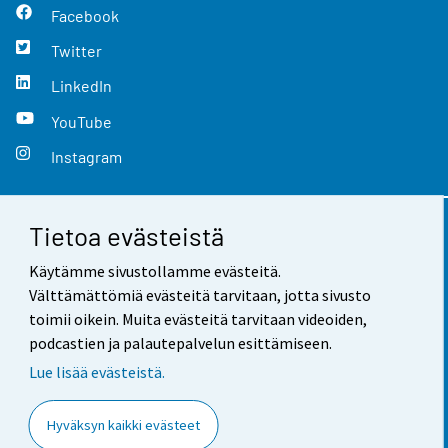
Facebook
Twitter
LinkedIn
YouTube
Instagram
Tietoa evästeistä
Yhteystiedot
Käytämme sivustollamme evästeitä.
Palaute
Välttämättömiä evästeitä tarvitaan, jotta sivusto
toimii oikein. Muita evästeitä tarvitaan videoiden,
Käyttöehdot
podcastien ja palautepalvelun esittämiseen.
Tietosuoja
Lue lisää evästeistä.
Saavutettavuus
Hyväksyn kaikki evästeet
Tietoa sivustosta