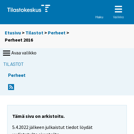
Valikko
Haku
Etusivu
>
Tilastot
>
Perheet
>
Perheet 2016
Avaa valikko
TILASTOT
Perheet
Tämä sivu on arkistoitu.
5.4.2022 jälkeen julkaistut tiedot löydät