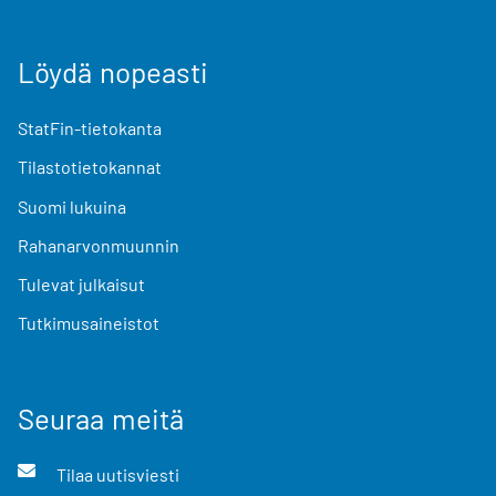
Löydä nopeasti
StatFin-tietokanta
Tilastotietokannat
Suomi lukuina
Rahanarvonmuunnin
Tulevat julkaisut
Tutkimusaineistot
Seuraa meitä
Tilaa uutisviesti