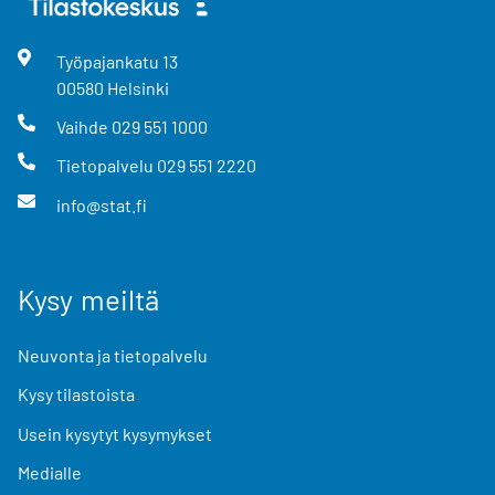
Työpajankatu
13
00580
Helsinki
Vaihde
029 551 1000
Tietopalvelu
029 551 2220
info@stat.fi
Kysy meiltä
Neuvonta ja tietopalvelu
Kysy tilastoista
Usein kysytyt kysymykset
Medialle