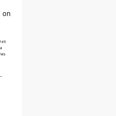
 on
 eli
ta
hes
-