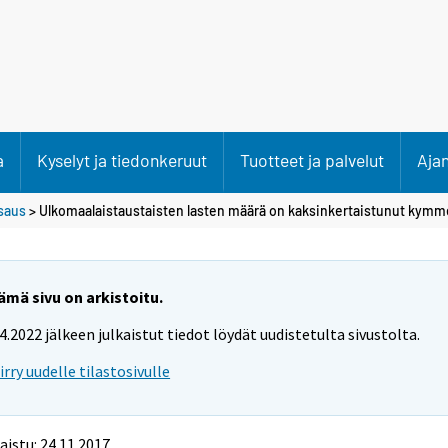
a
Kyselyt ja tiedonkeruut
Tuotteet ja palvelut
Aja
saus
> Ulkomaalaistaustaisten lasten määrä on kaksinkertaistunut kym
ämä sivu on arkistoitu.
.4.2022 jälkeen julkaistut tiedot löydät uudistetulta sivustolta.
iirry uudelle tilastosivulle
aistu: 24.11.2017