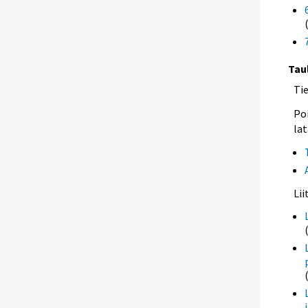
Tau
Ti
Poi
lat
Li