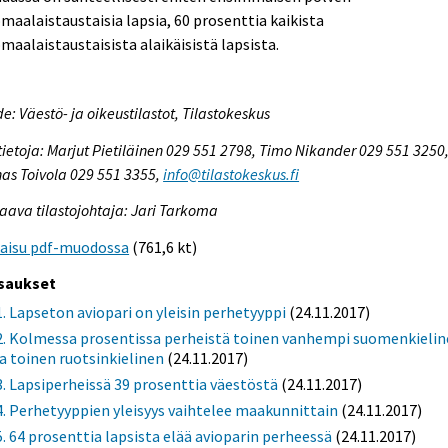
maalaistaustaisia lapsia, 60 prosenttia kaikista
maalaistaustaisista alaikäisistä lapsista.
e: Väestö- ja oikeustilastot, Tilastokeskus
tietoja: Marjut Pietiläinen 029 551 2798, Timo Nikander 029 551 3250
as Toivola 029 551 3355,
info@tilastokeskus.fi
aava tilastojohtaja: Jari Tarkoma
kaisu pdf-muodossa
(761,6 kt)
saukset
1. Lapseton aviopari on yleisin perhetyyppi
(24.11.2017)
2. Kolmessa prosentissa perheistä toinen vanhempi suomenkieli
ja toinen ruotsinkielinen
(24.11.2017)
3. Lapsiperheissä 39 prosenttia väestöstä
(24.11.2017)
4. Perhetyyppien yleisyys vaihtelee maakunnittain
(24.11.2017)
5. 64 prosenttia lapsista elää avioparin perheessä
(24.11.2017)