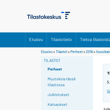
Etusivu
Tilastotieto
Tietoa tilastoist
Y
Y
Etusivu
>
Tilastot
>
Perheet
>
2016
>
Vuosikat
o
o
u
u
TILASTOT
a
a
r
r
Perheet
e
e
T
m
m
Muutoksia tässä
5
o
o
tilastossa
v
v
S
i
i
Julkistukset
n
n
g
g
Katsaukset
t
t
Julk