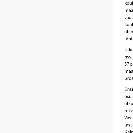
koul
määr
vuod
koul
ulko
läht
Ulko
hyvi
57 p
maak
pros
Ensi
osuu
ulko
miss
Vast
last
Kain