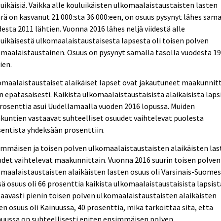
uikäisiä. Vaikka alle kouluikäisten ulkomaalaistaustaisten lasten
ä on kasvanut 21 000:sta 36 000:een, on osuus pysynyt lähes sam
esta 2011 lähtien. Vuonna 2016 lähes neljä viidestä alle
uikäisestä ulkomaalaistaustaisesta lapsesta oli toisen polven
maalaistaustainen. Osuus on pysynyt samalla tasolla vuodesta 1
ien.
maalaistaustaiset alaikäiset lapset ovat jakautuneet maakunnit
n epätasaisesti. Kaikista ulkomaalaistaustaisista alaikäisistä laps
rosenttia asui Uudellamaalla vuoden 2016 lopussa. Muiden
untien vastaavat suhteelliset osuudet vaihtelevat puolesta
entista yhdeksään prosenttiin.
mmäisen ja toisen polven ulkomaalaistaustaisten alaikäisten las
det vaihtelevat maakunnittain. Vuonna 2016 suurin toisen polven
maalaistaustaisten alaikäisten lasten osuus oli Varsinais-Suomes
ä osuus oli 66 prosenttia kaikista ulkomaalaistaustaisista lapsist
aavasti pienin toisen polven ulkomaalaistaustaisten alaikäisten
en osuus oli Kainuussa, 40 prosenttia, mikä tarkoittaa sitä, että
uussa on suhteellisesti eniten ensimmäisen polven