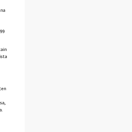
ana
999
tain
ista
ten
sa,
a.