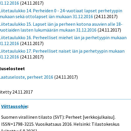
31.12.2016
(24.11.2017)
Liitetaulukko 14. Perheiden 0 - 24-vuotiaat lapset perhetyypin
mukaan sekä ottolapset iän mukaan 31.12.2016
(24.11.2017)
Liitetaulukko 15. Lapset iän ja perheen kotona asuvien alle 18-
vuotiaiden lasten lukumäärän mukaan 31.12.2016
(24.11.2017)
Liitetaulukko 16. Perheelliset miehet iän ja perhetyypin mukaan
31.12.2016
(24.11.2017)
Liitetaulukko 17. Perheelliset naiset iän ja perhetyypin mukaan
31.12.2016
(24.11.2017)
tuselosteet
Laatuseloste, perheet 2016
(24.11.2017)
itetty 24.11.2017
Viittausohje
:
Suomen virallinen tilasto (SVT): Perheet [verkkojulkaisu].
ISSN=1798-3215.
Vuosikatsaus
2016. Helsinki: Tilastokeskus