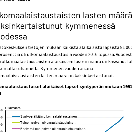
komaalaistaustaisten lasten määrä
aksinkertaistunut kymmenessä
uodessa
stokeskuksen tietojen mukaan kaikista alaikäisistä lapsista 81 000
prosenttia oli ulkomaalaistaustaisia vuoden 2016 lopussa. Vuodes
 ulkomaalaistaustaisten alaikäisten lasten määrä on kasvanut lä
tsemällä tuhannella. Kymmenen vuoden aikana
maalaistaustaisten lasten määrä on kaksinkertaistunut.
omaalaistaustaiset alaikäiset lapset syntyperän mukaan 1991
6