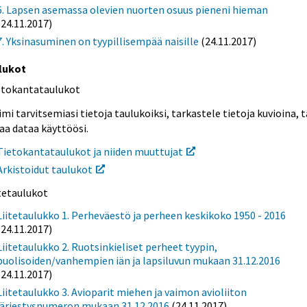
6. Lapsen asemassa olevien nuorten osuus pieneni hieman
(24.11.2017)
7. Yksinasuminen on tyypillisempää naisille
(24.11.2017)
lukot
etokantataulukot
mi tarvitsemiasi tietoja taulukoiksi, tarkastele tietoja kuvioina, t
aa dataa käyttöösi.
Tietokantataulukot ja niiden muuttujat
Arkistoidut taulukot
itetaulukot
Liitetaulukko 1. Perheväestö ja perheen keskikoko 1950 - 2016
(24.11.2017)
Liitetaulukko 2. Ruotsinkieliset perheet tyypin,
puolisoiden/vanhempien iän ja lapsiluvun mukaan 31.12.2016
(24.11.2017)
Liitetaulukko 3. Avioparit miehen ja vaimon avioliiton
järjestysnumeron mukaan 31.12.2016
(24.11.2017)