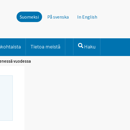
Suomeksi
På svenska
In English
nkohtaista
Tietoa meistä
Haku
menessä vuodessa