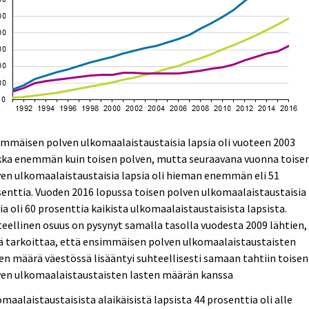
mmäisen polven ulkomaalaistaustaisia lapsia oli vuoteen 2003
kka enemmän kuin toisen polven, mutta seuraavana vuonna toise
en ulkomaalaistaustaisia lapsia oli hieman enemmän eli 51
enttia. Vuoden 2016 lopussa toisen polven ulkomaalaistaustaisia
ia oli 60 prosenttia kaikista ulkomaalaistaustaisista lapsista.
eellinen osuus on pysynyt samalla tasolla vuodesta 2009 lähtien,
ä tarkoittaa, että ensimmäisen polven ulkomaalaistaustaisten
en määrä väestössä lisääntyi suhteellisesti samaan tahtiin toisen
ven ulkomaalaistaustaisten lasten määrän kanssa
maalaistaustaisista alaikäisistä lapsista 44 prosenttia oli alle