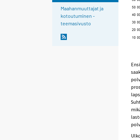
Maahanmuuttajat ja
kotoutuminen -
teemasivusto
Ensi
saa
polv
pros
laps
Suht
mik
last
pol
Ulko