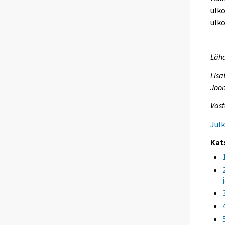
ulko
ulko
Lähd
Lisä
Joon
Vast
Jul
Kat