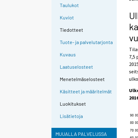
o
o
Taulukot
a
a
Ul
n
n
Kuviot
o
o
k
t
t
Tiedotteet
h
h
v
e
e
Tuote- ja palvelutarjonta
r
r
Tila
s
s
Kuvaus
7,5 
e
e
2015
r
r
Laatuselosteet
v
v
sei
i
i
ulko
Menetelmäselosteet
c
c
e
e
Ulk
Käsitteet ja määritelmät
.
.
201
Luokitukset
Lisätietoja
MUUALLA PALVELUSSA