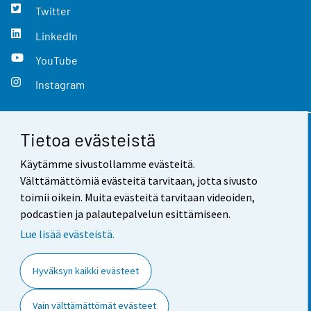
Twitter
LinkedIn
YouTube
Instagram
Tietoa evästeistä
Yhteystiedot
Käytämme sivustollamme evästeitä.
Palaute
Välttämättömiä evästeitä tarvitaan, jotta sivusto
toimii oikein. Muita evästeitä tarvitaan videoiden,
Käyttöehdot
podcastien ja palautepalvelun esittämiseen.
Tietosuoja
Lue lisää evästeistä.
Saavutettavuus
Hyväksyn kaikki evästeet
Tietoa sivustosta
Vain välttämättömät evästeet
Evästeasetukset