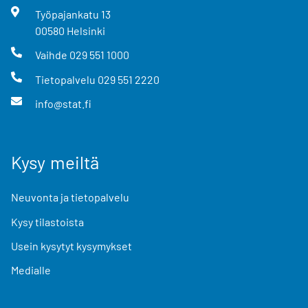
Työpajankatu
13
00580
Helsinki
Vaihde
029 551 1000
Tietopalvelu
029 551 2220
info@stat.fi
Kysy meiltä
Neuvonta ja tietopalvelu
Kysy tilastoista
Usein kysytyt kysymykset
Medialle