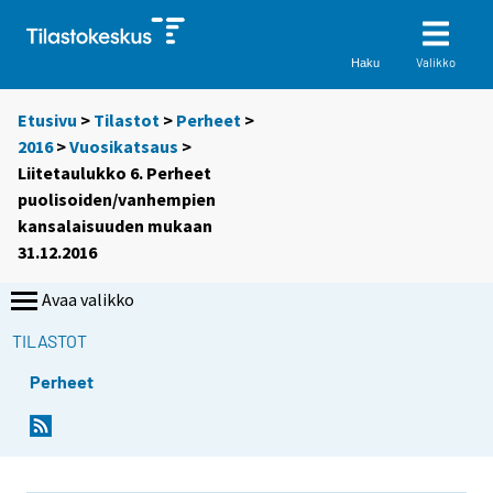
Valikko
Haku
Etusivu
>
Tilastot
>
Perheet
>
2016
>
Vuosikatsaus
>
Liitetaulukko 6. Perheet
puolisoiden/vanhempien
kansalaisuuden mukaan
31.12.2016
Avaa valikko
TILASTOT
Perheet