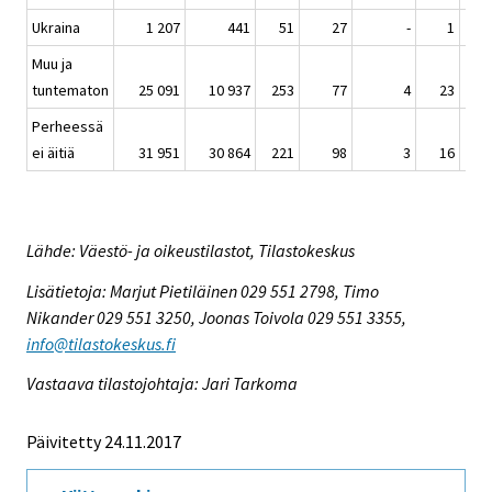
Ukraina
1 207
441
51
27
-
1
Muu ja
tuntematon
25 091
10 937
253
77
4
23
Perheessä
ei äitiä
31 951
30 864
221
98
3
16
Lähde: Väestö- ja oikeustilastot, Tilastokeskus
Lisätietoja: Marjut Pietiläinen 029 551 2798, Timo
Nikander 029 551 3250, Joonas Toivola 029 551 3355,
info@tilastokeskus.fi
Vastaava tilastojohtaja: Jari Tarkoma
Päivitetty 24.11.2017