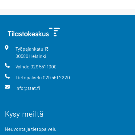
Työpajankatu
13
00580
Helsinki
Vaihde
029 551 1000
Tietopalvelu
029 551 2220
info@stat.fi
Kysy meiltä
Neuvonta ja tietopalvelu