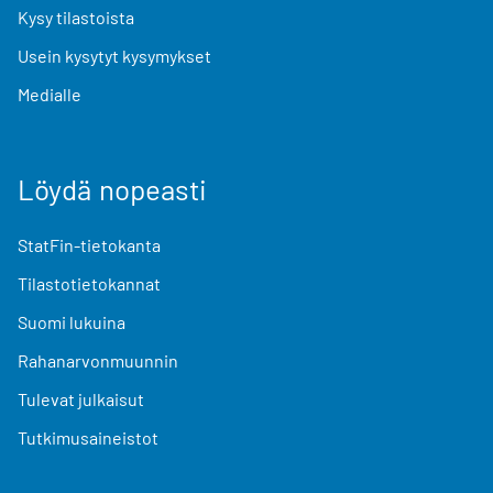
Kysy tilastoista
Usein kysytyt kysymykset
Medialle
Löydä nopeasti
StatFin-tietokanta
Tilastotietokannat
Suomi lukuina
Rahanarvonmuunnin
Tulevat julkaisut
Tutkimusaineistot