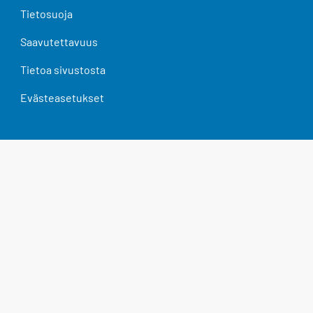
Tietosuoja
Saavutettavuus
Tietoa sivustosta
Evästeasetukset