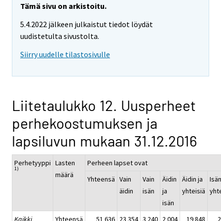
Tämä sivu on arkistoitu.
5.4.2022 jälkeen julkaistut tiedot löydät
uudistetulta sivustolta.
Siirry uudelle tilastosivulle
Liitetaulukko 12. Uusperheet
perhekoostumuksen ja
lapsiluvun mukaan 31.12.2016
Perhetyyppi
Lasten
Perheen lapset ovat
1)
määrä
Yhteensä
Vain
Vain
Äidin
Äidin ja
Isän
äidin
isän
ja
yhteisiä
yht
isän
Kaikki
Yhteensä
51 636
23 354
3 240
2 004
19 848
2