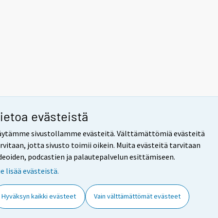
ietoa evästeistä
äytämme sivustollamme evästeitä. Välttämättömiä evästeitä
rvitaan, jotta sivusto toimii oikein. Muita evästeitä tarvitaan
deoiden, podcastien ja palautepalvelun esittämiseen.
e lisää evästeistä.
Hyväksyn kaikki evästeet
Vain välttämättömät evästeet