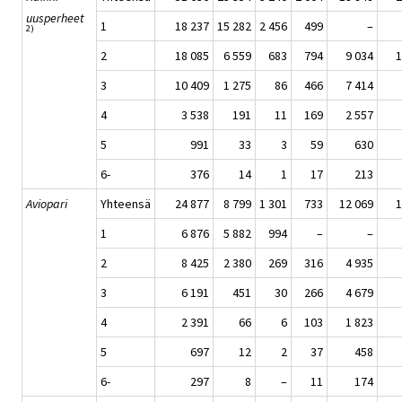
uusperheet
1
18 237
15 282
2 456
499
–
2)
2
18 085
6 559
683
794
9 034
1
3
10 409
1 275
86
466
7 414
4
3 538
191
11
169
2 557
5
991
33
3
59
630
6-
376
14
1
17
213
Aviopari
Yhteensä
24 877
8 799
1 301
733
12 069
1
1
6 876
5 882
994
–
–
2
8 425
2 380
269
316
4 935
3
6 191
451
30
266
4 679
4
2 391
66
6
103
1 823
5
697
12
2
37
458
6-
297
8
–
11
174