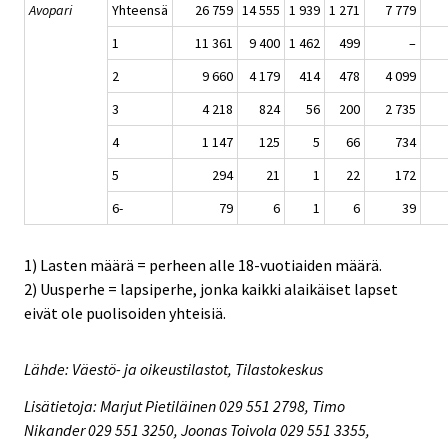
Avopari
Yhteensä
26 759
14 555
1 939
1 271
7 779
1
11 361
9 400
1 462
499
–
2
9 660
4 179
414
478
4 099
3
4 218
824
56
200
2 735
4
1 147
125
5
66
734
5
294
21
1
22
172
6-
79
6
1
6
39
1) Lasten määrä = perheen alle 18-vuotiaiden määrä.
2) Uusperhe = lapsiperhe, jonka kaikki alaikäiset lapset
eivät ole puolisoiden yhteisiä.
Lähde: Väestö- ja oikeustilastot, Tilastokeskus
Lisätietoja: Marjut Pietiläinen 029 551 2798, Timo
Nikander 029 551 3250, Joonas Toivola 029 551 3355,