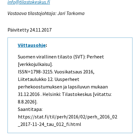
info@tilastokeskus.fi
Vastaava tilastojohtaja: Jari Tarkoma
Päivitetty 24.11.2017
Viittausohje
:
Suomen virallinen tilasto (SVT): Perheet
[verkkojulkaisu].
ISSN=1798-3215.
Vuosikatsaus
2016,
Liitetaulukko 12. Uusperheet
perhekoostumuksen ja lapsiluvun mukaan
31.12.2016 . Helsinki: Tilastokeskus [viitattu:
8.8.2026].
Saantitapa:
https://stat.fi/til/perh/2016/02/perh_2016_02
_2017-11-24_tau_012_fi.html