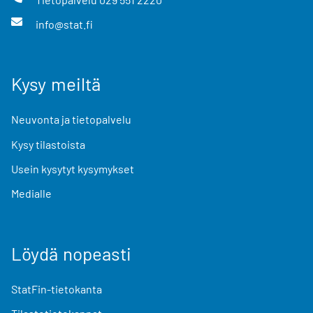
info@stat.fi
Kysy meiltä
Neuvonta ja tietopalvelu
Kysy tilastoista
Usein kysytyt kysymykset
Medialle
Löydä nopeasti
StatFin-tietokanta