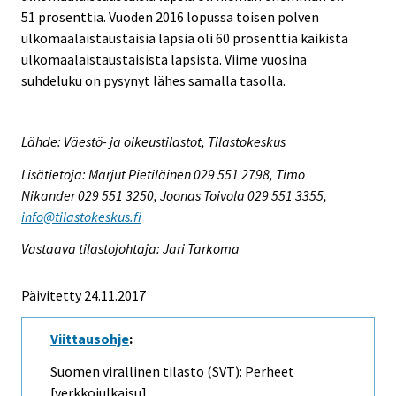
51 prosenttia. Vuoden 2016 lopussa toisen polven
ulkomaalaistaustaisia lapsia oli 60 prosenttia kaikista
ulkomaalaistaustaisista lapsista. Viime vuosina
suhdeluku on pysynyt lähes samalla tasolla.
Lähde: Väestö- ja oikeustilastot, Tilastokeskus
Lisätietoja: Marjut Pietiläinen 029 551 2798, Timo
Nikander 029 551 3250, Joonas Toivola 029 551 3355,
info@tilastokeskus.fi
Vastaava tilastojohtaja: Jari Tarkoma
Päivitetty 24.11.2017
Viittausohje
:
Suomen virallinen tilasto (SVT): Perheet
[verkkojulkaisu].