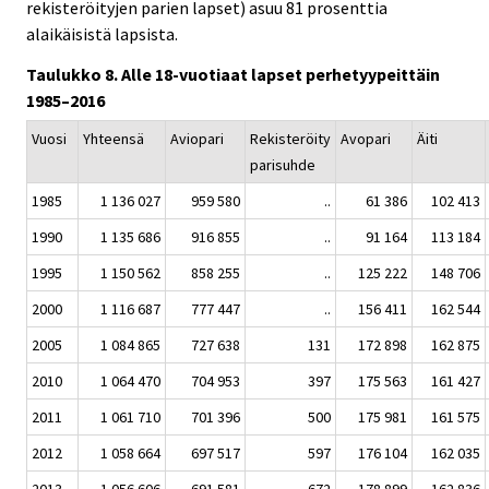
rekisteröityjen parien lapset) asuu 81 prosenttia
alaikäisistä lapsista.
Taulukko 8. Alle 18-vuotiaat lapset perhetyypeittäin
1985–2016
Vuosi
Yhteensä
Aviopari
Rekisteröity
Avopari
Äiti
parisuhde
1985
1 136 027
959 580
..
61 386
102 413
1990
1 135 686
916 855
..
91 164
113 184
1995
1 150 562
858 255
..
125 222
148 706
2000
1 116 687
777 447
..
156 411
162 544
2005
1 084 865
727 638
131
172 898
162 875
2010
1 064 470
704 953
397
175 563
161 427
2011
1 061 710
701 396
500
175 981
161 575
2012
1 058 664
697 517
597
176 104
162 035