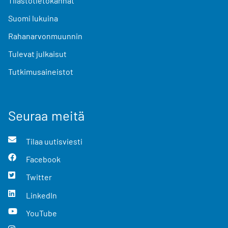
Tilastotietokannat
Suomi lukuina
Rahanarvonmuunnin
Tulevat julkaisut
Tutkimusaineistot
Seuraa meitä
Tilaa uutisviesti
Facebook
Twitter
LinkedIn
YouTube