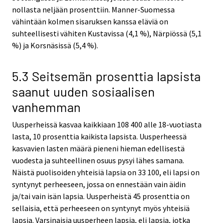
nollasta neljään prosenttiin. Manner-Suomessa
vähintään kolmen sisaruksen kanssa eläviä on
suhteellisesti vähiten Kustavissa (4,1 %), Närpiössä (5,1
%) ja Korsnäsissä (5,4 %).
5.3 Seitsemän prosenttia lapsista
saanut uuden sosiaalisen
vanhemman
Uusperheissä kasvaa kaikkiaan 108 400 alle 18-vuotiasta
lasta, 10 prosenttia kaikista lapsista. Uusperheessä
kasvavien lasten määrä pieneni hieman edellisestä
vuodesta ja suhteellinen osuus pysyi lähes samana.
Näistä puolisoiden yhteisiä lapsia on 33 100, eli lapsi on
syntynyt perheeseen, jossa on ennestään vain äidin
ja/tai vain isän lapsia. Uusperheistä 45 prosenttia on
sellaisia, että perheeseen on syntynyt myös yhteisiä
lapsia. Varsinaisia uusperheen lapsia, eli lapsia, jotka