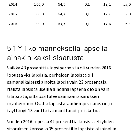
2014
100,0
64,9
0,1
17,2
15,6
2015
100,0
64,3
0,1
17,4
15,9
2016
100,0
63,7
0,1
17,6
16,3
5.1 Yli kolmanneksella lapsella
ainakin kaksi sisarusta
Vaikka 43 prosenttia lapsiperheistä oli vuoden 2016
lopussa yksilapsisia, perheiden lapsista oli
samanaikaisesti ainoita lapsia vain 23 prosenttia.
Näistä lapsista useilla ainoana lapsena olo on vain
tilapäistä, sillä osa tulee saamaan sisaruksen
myöhemmin. Osalla lapsista vanhempi sisarus on jo
täyttänyt 18 vuotta tai muuttanut pois kotoa.
Vuoden 2016 lopussa 42 prosenttia lapsista eli yhden
sisaruksen kanssa ja 35 prosentilla lapsista oli ainakin