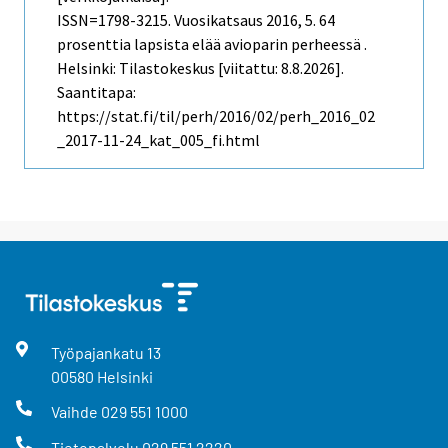
ISSN=1798-3215.
Vuosikatsaus
2016, 5. 64
prosenttia lapsista elää avioparin perheessä .
Helsinki: Tilastokeskus [viitattu: 8.8.2026].
Saantitapa:
https://stat.fi/til/perh/2016/02/perh_2016_02
_2017-11-24_kat_005_fi.html
Työpajankatu
13
00580
Helsinki
Vaihde
029 551 1000
Tietopalvelu
029 551 2220