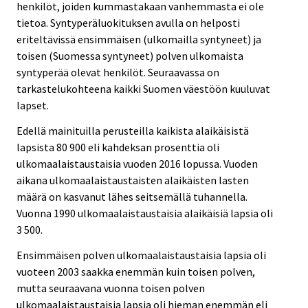
henkilöt, joiden kummastakaan vanhemmasta ei ole
tietoa. Syntyperäluokituksen avulla on helposti
eriteltävissä ensimmäisen (ulkomailla syntyneet) ja
toisen (Suomessa syntyneet) polven ulkomaista
syntyperää olevat henkilöt. Seuraavassa on
tarkastelukohteena kaikki Suomen väestöön kuuluvat
lapset.
Edellä mainituilla perusteilla kaikista alaikäisistä
lapsista 80 900 eli kahdeksan prosenttia oli
ulkomaalaistaustaisia vuoden 2016 lopussa. Vuoden
aikana ulkomaalaistaustaisten alaikäisten lasten
määrä on kasvanut lähes seitsemällä tuhannella.
Vuonna 1990 ulkomaalaistaustaisia alaikäisiä lapsia oli
3 500.
Ensimmäisen polven ulkomaalaistaustaisia lapsia oli
vuoteen 2003 saakka enemmän kuin toisen polven,
mutta seuraavana vuonna toisen polven
ulkomaalaistaustaisia lapsia oli hieman enemmän eli