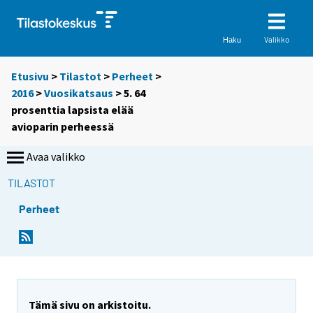
Valikko
Haku
Etusivu
>
Tilastot
>
Perheet
>
2016
>
Vuosikatsaus
> 5. 64
prosenttia lapsista elää
avioparin perheessä
Avaa valikko
TILASTOT
Perheet
Tämä sivu on arkistoitu.