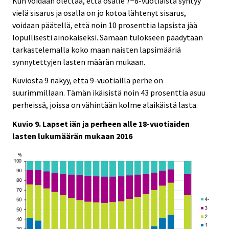
Kun voidaan olettaa, että osalle 7−8-vuotiaista syntyy
vielä sisarus ja osalla on jo kotoa lähtenyt sisarus,
voidaan päätellä, että noin 10 prosenttia lapsista jää
lopullisesti ainokaiseksi. Samaan tulokseen päädytään
tarkastelemalla koko maan naisten lapsimääriä
synnytettyjen lasten määrän mukaan.
Kuviosta 9 näkyy, että 9-vuotiailla perhe on
suurimmillaan. Tämän ikäisistä noin 43 prosenttia asuu
perheissä, joissa on vähintään kolme alaikäistä lasta.
Kuvio 9. Lapset iän ja perheen alle 18-vuotiaiden
lasten lukumäärän mukaan 2016