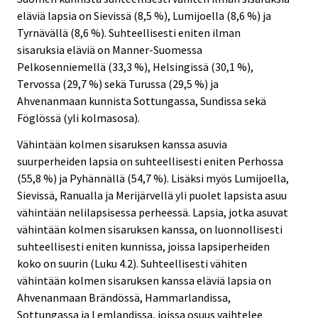
eläviä lapsia on Sievissä (8,5 %), Lumijoella (8,6 %) ja
Tyrnävällä (8,6 %). Suhteellisesti eniten ilman
sisaruksia eläviä on Manner-Suomessa
Pelkosenniemellä (33,3 %), Helsingissä (30,1 %),
Tervossa (29,7 %) sekä Turussa (29,5 %) ja
Ahvenanmaan kunnista Sottungassa, Sundissa sekä
Föglössä (yli kolmasosa).
Vähintään kolmen sisaruksen kanssa asuvia
suurperheiden lapsia on suhteellisesti eniten Perhossa
(55,8 %) ja Pyhännällä (54,7 %). Lisäksi myös Lumijoella,
Sievissä, Ranualla ja Merijärvellä yli puolet lapsista asuu
vähintään nelilapsisessa perheessä. Lapsia, jotka asuvat
vähintään kolmen sisaruksen kanssa, on luonnollisesti
suhteellisesti eniten kunnissa, joissa lapsiperheiden
koko on suurin (Luku 4.2). Suhteellisesti vähiten
vähintään kolmen sisaruksen kanssa eläviä lapsia on
Ahvenanmaan Brändössä, Hammarlandissa,
Sottungassa ja Lemlandissa, joissa osuus vaihtelee