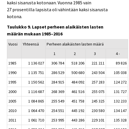
kaksi sisarusta kotonaan. Vuonna 1985 vain
27 prosentilla lapsista oli vähintään kaksi sisarusta
kotona.
Taulukko 9. Lapset perheen alaikäisten lasten
määrän mukaan 1985–2016
Vuosi
Yhteensä
Perheen alaikäisten lasten määrä
1
2
3
4 -
1985
1 136 027
306 784
518 206
221 211
89 826
1990
1 135 751
286 529
500 680
243 504
105 038
1995
1 150 562
284 915
484 092
257 283
124 272
2000
1 116 687
268 369
461 516
255 075
131 727
2005
1 084 865
255 549
451 758
245 325
132 233
2010
1 064 470
254 551
445 192
230 580
134 147
2011
1 061 710
253 995
443 286
229 101
135 328