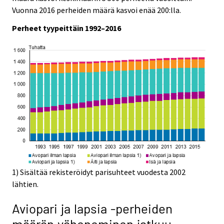
Vuonna 2016 perheiden määrä kasvoi enää 200:lla.
Perheet tyypeittäin 1992–2016
1) Sisältää rekisteröidyt parisuhteet vuodesta 2002
lähtien.
Aviopari ja lapsia -perheiden
määrän väheneminen jatkuu