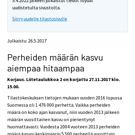
5.4.2022 jälkeen julkaistut tiedot löydät
o
o
v
v
uudistetulta sivustolta.
i
i
Siirry uudelle tilastosivulle
n
n
g
g
t
t
o
o
Julkaistu: 26.5.2017
a
a
n
n
Perheiden määrän kasvu
o
o
t
t
aiempaa hitaampaa
h
h
e
e
Korjaus. Liitetaulukkoa 2 on korjattu 27.11.2017 klo.
r
r
s
s
15.00.
e
e
Tilastokeskuksen tietojen mukaan vuoden 2016 lopussa
r
r
v
v
Suomessa oli 1 476 000 perhettä. Vaikka perheiden
i
i
määrä on koko ajan kasvanut, niin vuoden 2013 jälkeen
c
c
määrän vuosittainen kasvu on pienentynyt
e
e
huomattavasti. Vuodesta 2004 vuoteen 2013 perheiden
.
.
määrä kasvoi keskimäärin 5 500 perheellä vuosittain.