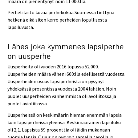
määrä on pienentynyt noin 11 000:lla.
Perhetilasto kuvaa perhekokoa Suomessa tiettynä
hetkenä eikä siten kerro perheiden lopullisesta
lapsiluvusta.
Lähes joka kymmenes lapsiperhe
on uusperhe
Uusperheitä oli vuoden 2016 lopussa 52 000.
Uusperheiden määrä väheni 600:lla edellisestä vuodesta.
Uusperheiden osuus lapsiperheistä on pysynyt
yhdeksässä prosentissa vuodesta 2004 lähtien. Noin
puolet uusperheiden vanhemmista oli avoliitossa ja
puolet avioliitossa.
Uusperheissä on keskimäärin hieman enemmän lapsia
kuin lapsiperheissä yleensä. Keskimääräinen lapsiluku
oli 2,1. Lapsista 59 prosenttia oli äidin mukanaan
tuomia lapsia. Osuus on pysynyt samalla tasolla jo