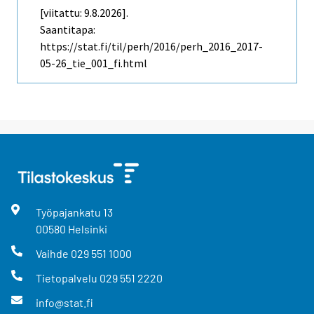
[viitattu: 9.8.2026].
Saantitapa:
https://stat.fi/til/perh/2016/perh_2016_2017-
05-26_tie_001_fi.html
Työpajankatu
13
00580
Helsinki
Vaihde
029 551 1000
Tietopalvelu
029 551 2220
info@stat.fi