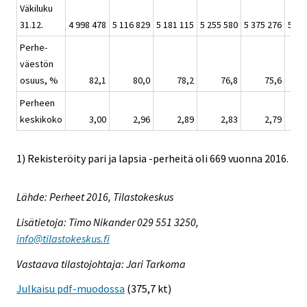
Väkiluku
31.12.
4 998 478
5 116 829
5 181 115
5 255 580
5 375 276
5 48
Perhe-
väestön
osuus, %
82,1
80,0
78,2
76,8
75,6
Perheen
keskikoko
3,00
2,96
2,89
2,83
2,79
1) Rekisteröity pari ja lapsia -perheitä oli 669 vuonna 2016.
Lähde: Perheet 2016, Tilastokeskus
Lisätietoja: Timo Nikander 029 551 3250,
info@tilastokeskus.fi
Vastaava tilastojohtaja: Jari Tarkoma
Julkaisu pdf-muodossa
(375,7 kt)