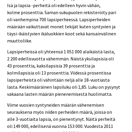
Isä ja lapsia -perheitä oli edelleen hyvin vähän,
kolme prosenttia. Saman sukupuolen rekisteröity pari
oli vanhempina 700 lapsiperheessä. Lapsiperheiden
määrään vaikuttavat monet tekijät kuten syntyvien ja
täysi-ikäistyvien ikäluokkien koot sekä kansainvälinen
muuttoliike.
Lapsiperheissä oli yhteensä 1 051 000 alaikäistä lasta,
2 200 edellisvuotta vähemmän. Näistä yksilapsisia oli
43 prosenttia, kaksilapsisia 39 prosenttia ja
kolmilapsisia oli 13 prosenttia. Viidessä prosentissa
lapsiperheistä oli vähintään neljä alle 18-vuotiasta
lasta. Keskimääräinen lapsiluku oli 1,85. Luku on pysynyt
vakaana lasten määrän pienenemisestä huolimatta.
Viime vuosien syntyneiden määrän vähenemisen
seurauksena myös niiden perheiden määrä, joissa on
alle 3-vuotiaita lapsia, on pienentynyt. Näitä perheitä
oli 149 000, edellisenä vuonna 153 000. Vuodesta 2011