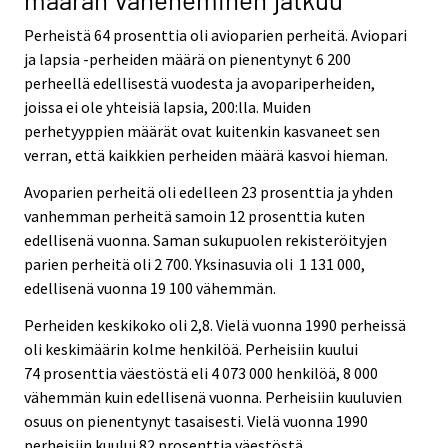
Perheistä 64 prosenttia oli avioparien perheitä. Aviopari
ja lapsia -perheiden määrä on pienentynyt 6 200
perheellä edellisestä vuodesta ja avopariperheiden,
joissa ei ole yhteisiä lapsia, 200:lla. Muiden
perhetyyppien määrät ovat kuitenkin kasvaneet sen
verran, että kaikkien perheiden määrä kasvoi hieman.
Avoparien perheitä oli edelleen 23 prosenttia ja yhden
vanhemman perheitä samoin 12 prosenttia kuten
edellisenä vuonna. Saman sukupuolen rekisteröityjen
parien perheitä oli 2 700. Yksinasuvia oli 1 131 000,
edellisenä vuonna 19 100 vähemmän.
Perheiden keskikoko oli 2,8. Vielä vuonna 1990 perheissä
oli keskimäärin kolme henkilöä. Perheisiin kuului
74 prosenttia väestöstä eli 4 073 000 henkilöä, 8 000
vähemmän kuin edellisenä vuonna. Perheisiin kuuluvien
osuus on pienentynyt tasaisesti. Vielä vuonna 1990
perheisiin kuului 82 prosenttia väestöstä.