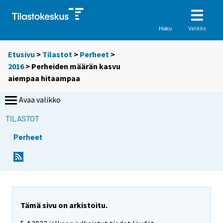
Valikko
Haku
Etusivu
>
Tilastot
>
Perheet
>
2016
> Perheiden määrän kasvu
aiempaa hitaampaa
Avaa valikko
TILASTOT
Perheet
Y
Y
o
o
u
u
a
a
r
r
e
e
Tämä sivu on arkistoitu.
m
m