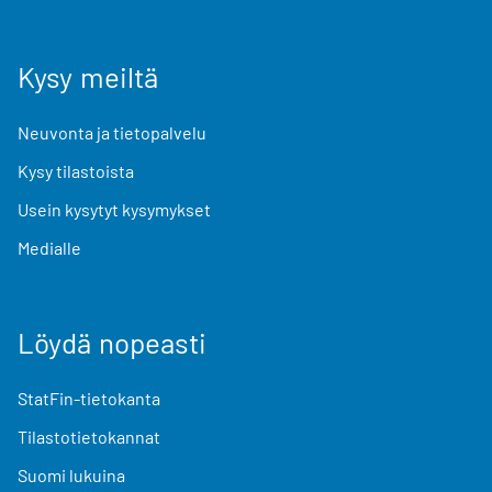
Kysy meiltä
Neuvonta ja tietopalvelu
Kysy tilastoista
Usein kysytyt kysymykset
Medialle
Löydä nopeasti
StatFin-tietokanta
Tilastotietokannat
Suomi lukuina