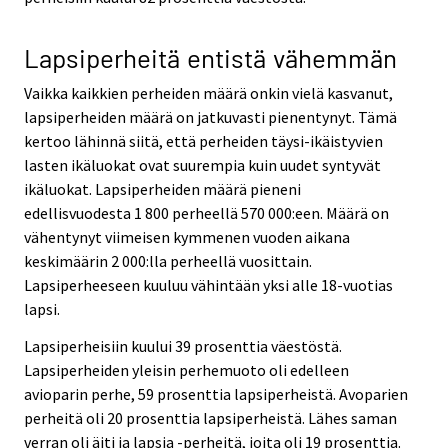
Lapsiperheitä entistä vähemmän
Vaikka kaikkien perheiden määrä onkin vielä kasvanut,
lapsiperheiden määrä on jatkuvasti pienentynyt. Tämä
kertoo lähinnä siitä, että perheiden täysi-ikäistyvien
lasten ikäluokat ovat suurempia kuin uudet syntyvät
ikäluokat. Lapsiperheiden määrä pieneni
edellisvuodesta 1 800 perheellä 570 000:een. Määrä on
vähentynyt viimeisen kymmenen vuoden aikana
keskimäärin 2 000:lla perheellä vuosittain.
Lapsiperheeseen kuuluu vähintään yksi alle 18-vuotias
lapsi.
Lapsiperheisiin kuului 39 prosenttia väestöstä.
Lapsiperheiden yleisin perhemuoto oli edelleen
avioparin perhe, 59 prosenttia lapsiperheistä. Avoparien
perheitä oli 20 prosenttia lapsiperheistä. Lähes saman
verran oli äiti ja lapsia -perheitä, joita oli 19 prosenttia.