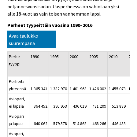
neljännesvuosisadan. Uusperheessä on vähintään yksi
alle 18-vuotias vain toisen vanhemman lapsi.
Perheet tyypeittäin vuosina 1990–2016
Avaa taulukko
suurempana
Perhe-
1990
1995
2000
2005
2010
2015
tyyppi
Perheitä
yhteensä
1 365 341
1 382 970
1 401 963
1 426 002
1 455 073
1 47
Aviopari,
ei lapsia
364 452
395 953
436 019
481 209
513 889
52
Aviopari
ja lapsia
640 062
579 578
514 868
468 266
446 433
42
Avopari,