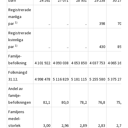
barn
24 161
27 071
28 931
29 238
30 278
Registrerade
manliga
1)
par
..
..
..
398
706
Registrerade
kvinnliga
1)
par
..
..
..
430
895
Familje-
befolkning
4 101 922
4 093 038
4 053 850
4 037 753
4 065 168
4
Folkmängd
31.12.
4 998 478
5 116 829
5 181 115
5 255 580
5 375 276
5
Andel av
familje-
befolkningen
82,1
80,0
78,2
76,8
75,6
Familjens
medel-
storlek
3,00
2,96
2,89
2,83
2,79