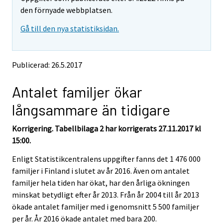
v
v
den förnyade webbplatsen.
i
i
Gå till den nya statistiksidan.
n
n
g
g
t
t
o
o
Publicerad: 26.5.2017
a
a
n
n
Antalet familjer ökar
o
o
t
t
långsammare än tidigare
h
h
e
e
Korrigering. Tabellbilaga 2 har korrigerats 27.11.2017 kl
r
r
s
s
15:00.
e
e
Enligt Statistikcentralens uppgifter fanns det 1 476 000
r
r
v
v
familjer i Finland i slutet av år 2016. Även om antalet
i
i
familjer hela tiden har ökat, har den årliga ökningen
c
c
minskat betydligt efter år 2013. Från år 2004 till år 2013
e
e
ökade antalet familjer med i genomsnitt 5 500 familjer
.
.
per år. År 2016 ökade antalet med bara 200.