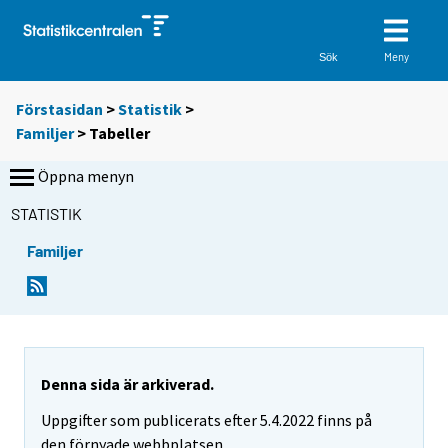
Meny
Sök
Förstasidan
>
Statistik
>
Familjer
> Tabeller
Öppna menyn
STATISTIK
Familjer
D
D
u
u
f
f
l
l
y
y
t
t
Denna sida är arkiverad.
t
t
Uppgifter som publicerats efter 5.4.2022 finns på
a
a
r
r
den förnyade webbplatsen.