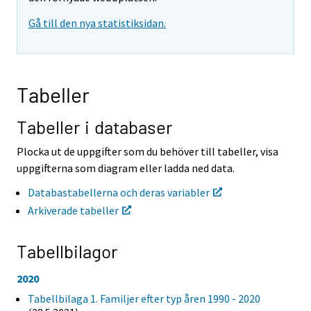
t
t
Gå till den nya statistiksidan.
i
i
l
l
l
l
e
e
n
n
Tabeller
a
a
n
n
n
n
Tabeller i databaser
a
a
n
n
Plocka ut de uppgifter som du behöver till tabeller, visa
t
t
uppgifterna som diagram eller ladda ned data.
j
j
Ã
Ã
Databastabellerna och deras variabler
¤
¤
Arkiverade tabeller
n
n
s
s
t
t
Tabellbilagor
.
.
2020
Tabellbilaga 1. Familjer efter typ åren 1990 - 2020