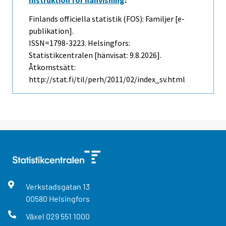
Instruktion för hänvisning
:
Finlands officiella statistik (FOS): Familjer [e-
publikation].
ISSN=1798-3223. Helsingfors:
Statistikcentralen [hänvisat: 9.8.2026].
Åtkomstsätt:
http://stat.fi/til/perh/2011/02/index_sv.html
Verkstadsgatan
13
00580
Helsingfors
Växel
029 551 1000