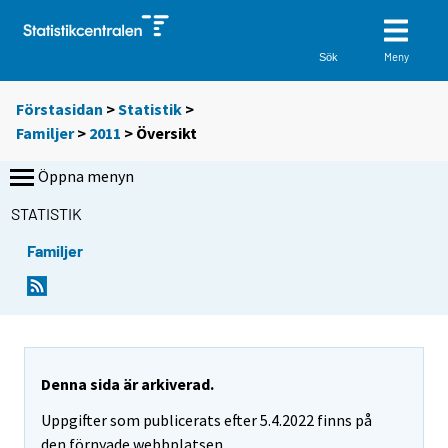
Meny
Sök
Förstasidan
>
Statistik
>
Familjer
>
2011
>
Översikt
Öppna menyn
STATISTIK
Familjer
Denna sida är arkiverad.
Uppgifter som publicerats efter 5.4.2022 finns på
den förnyade webbplatsen.