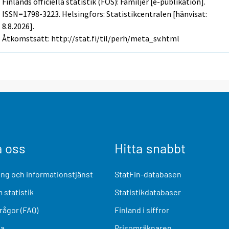
Finlands officiella statistik (FOS): Familjer [e-publikation].
ISSN=1798-3223. Helsingfors: Statistikcentralen [hänvisat:
8.8.2026].
Åtkomstsätt: http://stat.fi/til/perh/meta_sv.html
a oss
Hitta snabbt
ng och informationstjänst
StatFin-databasen
 statistik
Statistikdatabaser
frågor (FAQ)
Finland i siffror
ia
Prisomräknaren