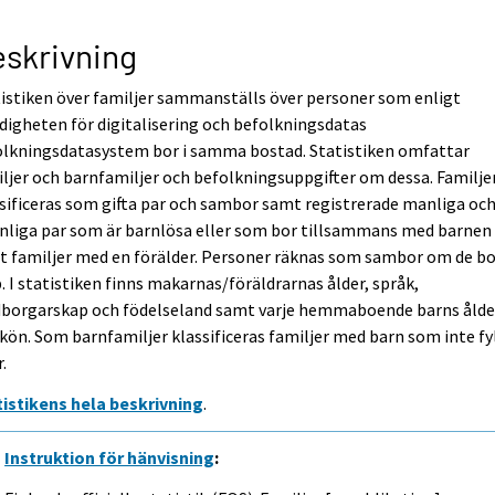
skrivning
istiken över familjer sammanställs över personer som enligt
igheten för digitalisering och befolkningsdatas
olkningsdatasystem bor i samma bostad. Statistiken omfattar
ljer och barnfamiljer och befolkningsuppgifter om dessa. Familje
sificeras som gifta par och sambor samt registrerade manliga oc
nliga par som är barnlösa eller som bor tillsammans med barnen
 familjer med en förälder. Personer räknas som sambor om de bo
. I statistiken finns makarnas/föräldrarnas ålder, språk,
borgarskap och födelseland samt varje hemmaboende barns ålde
kön. Som barnfamiljer klassificeras familjer med barn som inte fy
r.
tistikens hela beskrivning
.
Instruktion för hänvisning
: