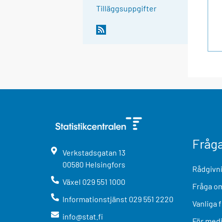
Tilläggsuppgifter
Fråg
Verkstadsgatan
13
00580
Helsingfors
Rådgivni
Växel
029 551 1000
Fråga om
Informationstjänst
029 551 2220
Vanliga 
info@stat.fi
För med