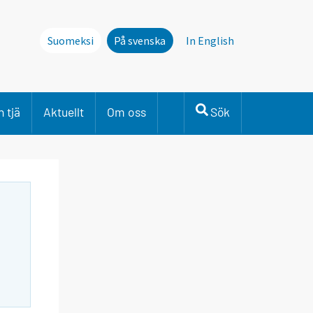
Suomeksi
På svenska
In English
 tjä
Aktuellt
Om oss
Sök