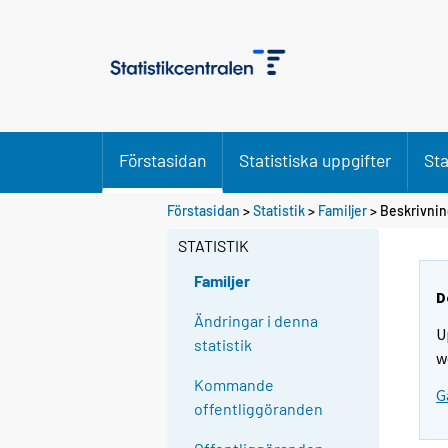
Förstasidan
Statistiska uppgifter
Sta
Förstasidan
>
Statistik
>
Familjer
> Beskrivni
STATISTIK
Familjer
D
Ändringar i denna
U
statistik
w
Kommande
G
offentliggöranden