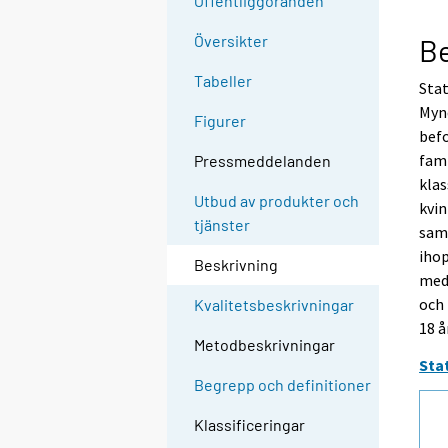
Offentliggöranden
Översikter
Be
Tabeller
Stat
Mynd
Figurer
bef
fami
Pressmeddelanden
klas
Utbud av produkter och
kvin
tjänster
samt
ihop
Beskrivning
med
och 
Kvalitetsbeskrivningar
18 å
Metodbeskrivningar
Sta
Begrepp och definitioner
Klassificeringar