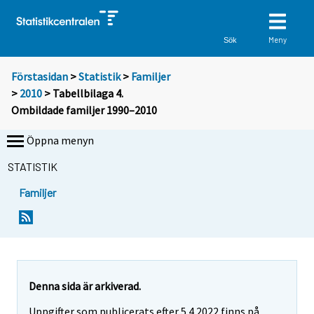
Meny
Sök
Förstasidan
>
Statistik
>
Familjer
>
2010
> Tabellbilaga 4.
Ombildade familjer 1990–2010
Öppna menyn
STATISTIK
Familjer
Denna sida är arkiverad.
Uppgifter som publicerats efter 5.4.2022 finns på