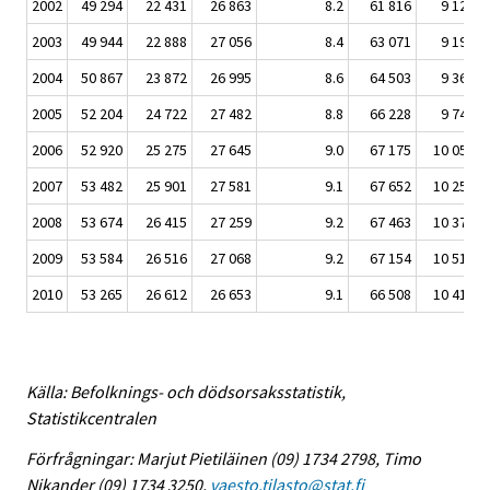
2002
49 294
22 431
26 863
8.2
61 816
9 120
2003
49 944
22 888
27 056
8.4
63 071
9 198
2004
50 867
23 872
26 995
8.6
64 503
9 366
2005
52 204
24 722
27 482
8.8
66 228
9 746
2006
52 920
25 275
27 645
9.0
67 175
10 054
2007
53 482
25 901
27 581
9.1
67 652
10 254
2008
53 674
26 415
27 259
9.2
67 463
10 378
2009
53 584
26 516
27 068
9.2
67 154
10 517
2010
53 265
26 612
26 653
9.1
66 508
10 417
Källa: Befolknings- och dödsorsaksstatistik,
Statistikcentralen
Förfrågningar: Marjut Pietiläinen (09) 1734 2798, Timo
Nikander (09) 1734 3250,
vaesto.tilasto@stat.fi