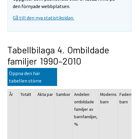
den förnyade webbplatsen.
Gå till den nya statistiksidan.
Tabellbilaga 4. Ombildade
familjer 1990–2010
Öppna den här
tabellen större
År
Totalt
Äkta par
Sambor
Andelen
Moderns
Faderns
ombildade
barn
barn
familjer av
barnfamiljer,
%