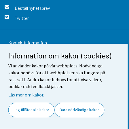
Beställ nyhetsbrev
Twitter
Kontaktinformation
Information om kakor (cookies)
Respons
Vi använder kakor på vår webbplats. Nödvändiga
Användarvillkor
kakor behövs för att webbplatsen ska fungera på
Dataskydd
rätt sätt. Andra kakor behövs för att visa videor,
poddar och feedbacktjäster.
Tillgänglighet
Läs mer om kakor.
Information om webbplatsen
Jag tillåter alla kakor
Bara nödvändiga kakor
Cookie-inställningar