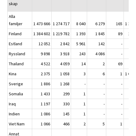
skap
Alla
familjer
1 473 666
1 274 717
8 040
6 279
165
1 374
Finland
1 384 602
1 219 782
1 393
1 845
89
241
Estland
12 052
2 842
5 961
142
-
1
Ryssland
9 898
3 918
243
4 086
-
6
Thailand
4 522
4 059
14
2
69
-
Kina
2 375
1 058
3
6
1
1 078
Sverige
1 886
1 268
-
-
-
3
Somalia
1 433
299
1
-
-
-
Iraq
1 197
330
1
-
-
-
Indien
1 086
145
1
-
-
2
Viet Nam
1 066
466
2
5
1
5
Annat