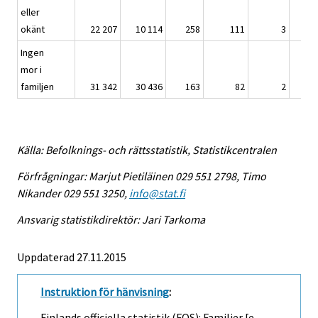
eller
okänt
22 207
10 114
258
111
3
23
Ingen
mor i
familjen
31 342
30 436
163
82
2
15
Källa: Befolknings- och rättsstatistik, Statistikcentralen
Förfrågningar: Marjut Pietiläinen 029 551 2798, Timo
Nikander 029 551 3250,
info@stat.fi
Ansvarig statistikdirektör: Jari Tarkoma
Uppdaterad 27.11.2015
Instruktion för hänvisning
:
Finlands officiella statistik (FOS): Familjer [e-