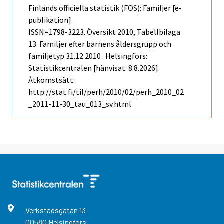
Finlands officiella statistik (FOS): Familjer [e-
publikation].
ISSN=1798-3223.
Översikt
2010, Tabellbilaga
13. Familjer efter barnens åldersgrupp och
familjetyp 31.12.2010 . Helsingfors:
Statistikcentralen [hänvisat: 8.8.2026].
Åtkomstsätt:
http://stat.fi/til/perh/2010/02/perh_2010_02
_2011-11-30_tau_013_sv.html
Verkstadsgatan
13
00580
Helsingfors