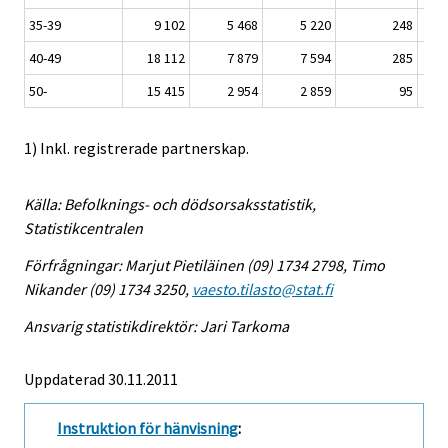
35-39
9 102
5 468
5 220
248
40-49
18 112
7 879
7 594
285
50-
15 415
2 954
2 859
95
1) Inkl. registrerade partnerskap.
Källa: Befolknings- och dödsorsaksstatistik,
Statistikcentralen
Förfrågningar: Marjut Pietiläinen (09) 1734 2798, Timo
Nikander (09) 1734 3250,
vaesto.tilasto@stat.fi
Ansvarig statistikdirektör: Jari Tarkoma
Uppdaterad 30.11.2011
Instruktion för hänvisning
: