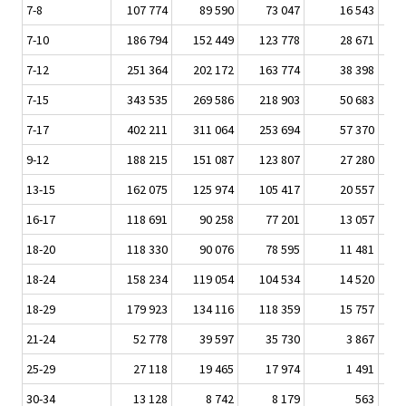
7-8
107 774
89 590
73 047
16 543
7-10
186 794
152 449
123 778
28 671
7-12
251 364
202 172
163 774
38 398
7-15
343 535
269 586
218 903
50 683
7-17
402 211
311 064
253 694
57 370
9-12
188 215
151 087
123 807
27 280
13-15
162 075
125 974
105 417
20 557
16-17
118 691
90 258
77 201
13 057
18-20
118 330
90 076
78 595
11 481
18-24
158 234
119 054
104 534
14 520
18-29
179 923
134 116
118 359
15 757
21-24
52 778
39 597
35 730
3 867
25-29
27 118
19 465
17 974
1 491
30-34
13 128
8 742
8 179
563