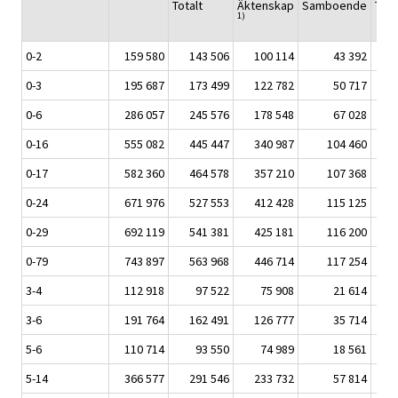
Totalt
Äktenskap
Samboende
To
1)
0-2
159 580
143 506
100 114
43 392
0-3
195 687
173 499
122 782
50 717
0-6
286 057
245 576
178 548
67 028
0-16
555 082
445 447
340 987
104 460
10
0-17
582 360
464 578
357 210
107 368
11
0-24
671 976
527 553
412 428
115 125
14
0-29
692 119
541 381
425 181
116 200
15
0-79
743 897
563 968
446 714
117 254
17
3-4
112 918
97 522
75 908
21 614
3-6
191 764
162 491
126 777
35 714
5-6
110 714
93 550
74 989
18 561
5-14
366 577
291 546
233 732
57 814