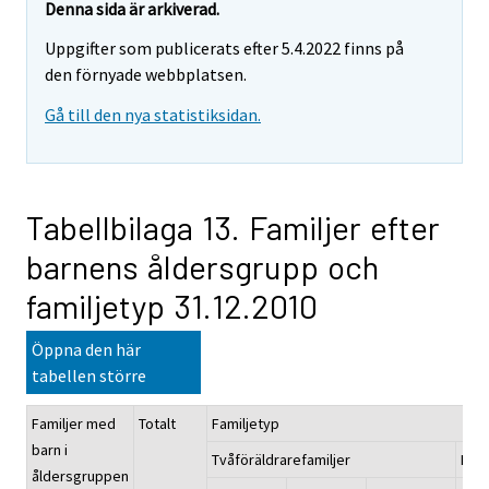
Denna sida är arkiverad.
Uppgifter som publicerats efter 5.4.2022 finns på
den förnyade webbplatsen.
Gå till den nya statistiksidan.
Tabellbilaga 13. Familjer efter
barnens åldersgrupp och
familjetyp 31.12.2010
Öppna den här
tabellen större
Familjer med
Totalt
Familjetyp
barn i
Tvåföräldrarefamiljer
Ensa
åldersgruppen