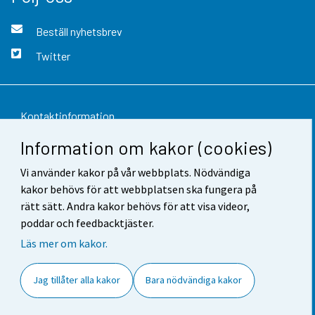
Beställ nyhetsbrev
Twitter
Kontaktinformation
Information om kakor (cookies)
Respons
Vi använder kakor på vår webbplats. Nödvändiga
Användarvillkor
kakor behövs för att webbplatsen ska fungera på
Dataskydd
rätt sätt. Andra kakor behövs för att visa videor,
poddar och feedbacktjäster.
Tillgänglighet
Läs mer om kakor.
Information om webbplatsen
Jag tillåter alla kakor
Bara nödvändiga kakor
Cookie-inställningar