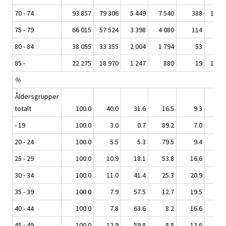
70 - 74
93 857
79 306
5 449
7 540
388
1 138
75 - 79
66 015
57 524
3 398
4 080
114
876
80 - 84
38 055
33 355
2 004
1 794
53
844
85 -
22 275
18 970
1 247
880
19
1 158
%
Åldersgrupper
totalt
100.0
40.0
31.6
16.5
9.3
2.4
- 19
100.0
3.0
0.7
89.2
7.0
0.1
20 - 24
100.0
5.5
5.3
79.5
9.4
0.2
25 - 29
100.0
10.9
18.1
53.8
16.6
0.6
30 - 34
100.0
11.0
41.4
25.3
20.9
1.2
35 - 39
100.0
7.9
57.5
12.7
19.5
2.2
40 - 44
100.0
7.8
63.6
8.2
16.6
3.5
45 - 49
100.0
12.9
59.8
8.8
13.6
4.6