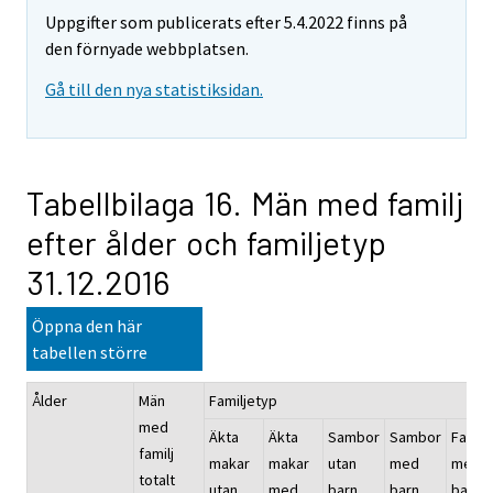
Uppgifter som publicerats efter 5.4.2022 finns på
den förnyade webbplatsen.
Gå till den nya statistiksidan.
Tabellbilaga 16. Män med familj
efter ålder och familjetyp
31.12.2016
Öppna den här
tabellen större
Ålder
Män
Familjetyp
med
Äkta
Äkta
Sambor
Sambor
Far
familj
makar
makar
utan
med
med
totalt
utan
med
barn
barn
barn