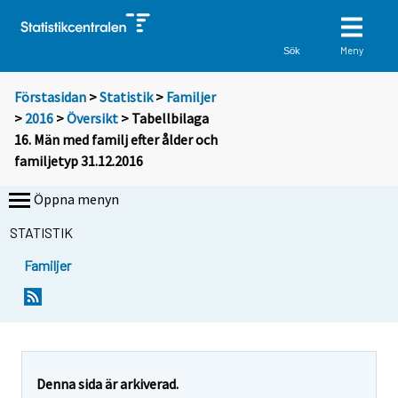
Meny
Sök
Förstasidan
>
Statistik
>
Familjer
>
2016
>
Översikt
> Tabellbilaga
16. Män med familj efter ålder och
familjetyp 31.12.2016
Öppna menyn
STATISTIK
Familjer
Denna sida är arkiverad.