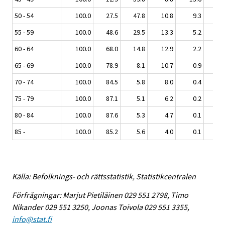
50 - 54
100.0
27.5
47.8
10.8
9.3
4.4
55 - 59
100.0
48.6
29.5
13.3
5.2
3.2
60 - 64
100.0
68.0
14.8
12.9
2.2
1.9
65 - 69
100.0
78.9
8.1
10.7
0.9
1.3
70 - 74
100.0
84.5
5.8
8.0
0.4
1.2
75 - 79
100.0
87.1
5.1
6.2
0.2
1.3
80 - 84
100.0
87.6
5.3
4.7
0.1
2.2
85 -
100.0
85.2
5.6
4.0
0.1
5.2
Källa: Befolknings- och rättsstatistik, Statistikcentralen
Förfrågningar: Marjut Pietiläinen 029 551 2798, Timo
Nikander 029 551 3250, Joonas Toivola 029 551 3355,
info@stat.fi