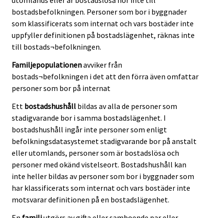
utomlands eller är bostadslösa hör inte till
bostadsbefolkningen. Personer som bor i byggnader
som klassificerats som internat och vars bostäder inte
uppfyller definitionen på bostadslägenhet, räknas inte
till bostads¬befolkningen.
Familjepopulationen
avviker från
bostads¬befolkningen i det att den förra även omfattar
personer som bor på internat
Ett
bostadshushåll
bildas av alla de personer som
stadigvarande bor i samma bostadslägenhet. I
bostadshushåll ingår inte personer som enligt
befolkningsdatasystemet stadigvarande bor på anstalt
eller utomlands, personer som är bostadslösa och
personer med okänd vistelseort. Bostadshushåll kan
inte heller bildas av personer som bor i byggnader som
har klassificerats som internat och vars bostäder inte
motsvarar definitionen på en bostadslägenhet.
En
familj
utgörs av gifta eller samboende par eller