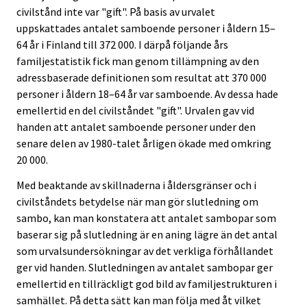
civilstånd inte var "gift". På basis av urvalet
uppskattades antalet samboende personer i åldern 15–
64 år i Finland till 372 000. I därpå följande års
familjestatistik fick man genom tillämpning av den
adressbaserade definitionen som resultat att 370 000
personer i åldern 18–64 år var samboende. Av dessa hade
emellertid en del civilståndet "gift". Urvalen gav vid
handen att antalet samboende personer under den
senare delen av 1980-talet årligen ökade med omkring
20 000.
Med beaktande av skillnaderna i åldersgränser och i
civilståndets betydelse när man gör slutledning om
sambo, kan man konstatera att antalet sambopar som
baserar sig på slutledning är en aning lägre än det antal
som urvalsundersökningar av det verkliga förhållandet
ger vid handen. Slutledningen av antalet sambopar ger
emellertid en tillräckligt god bild av familjestrukturen i
samhället. På detta sätt kan man följa med åt vilket