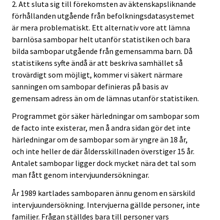
2. Att sluta sig till förekomsten av äktenskapsliknande
förhållanden utgående från befolkningsdatasystemet
är mera problematiskt. Ett alternativ vore att lämna
barnlösa sambopar helt utanför statistiken och bara
bilda sambopar utgående från gemensamma barn. Då
statistikens syfte ändå är att beskriva samhället så
trovärdigt som möjligt, kommer vi säkert närmare
sanningen om sambopar definieras på basis av
gemensam adress än om de lämnas utanför statistiken.
Programmet gör säker härledningar om sambopar som
de facto inte existerar, men å andra sidan gör det inte
härledningar om de sambopar som är yngre än 18 år,
och inte heller de där åldersskillnaden överstiger 15 år.
Antalet sambopar ligger dock mycket nära det tal som
man fått genom intervjuundersökningar.
År 1989 kartlades samboparen ännu genom en särskild
intervjuundersökning. Intervjuerna gällde personer, inte
familjer. Frågan ställdes bara till personer vars