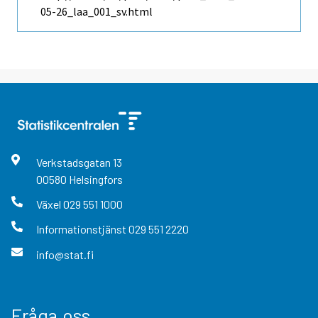
05-26_laa_001_sv.html
Verkstadsgatan
13
00580
Helsingfors
Växel
029 551 1000
Informationstjänst
029 551 2220
info@stat.fi
Fråga oss