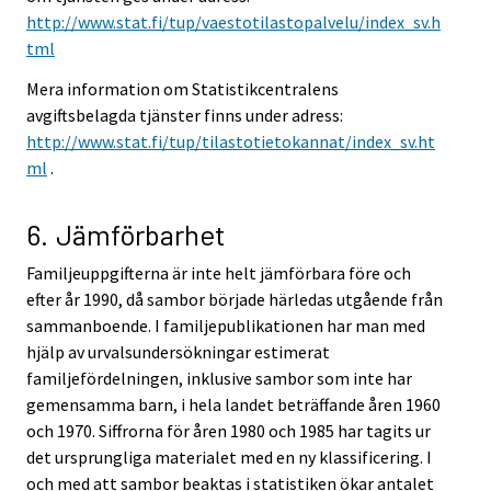
http://www.stat.fi/tup/vaestotilastopalvelu/index_sv.h
tml
Mera information om Statistikcentralens
avgiftsbelagda tjänster finns under adress:
http://www.stat.fi/tup/tilastotietokannat/index_sv.ht
ml
.
6. Jämförbarhet
Familjeuppgifterna är inte helt jämförbara före och
efter år 1990, då sambor började härledas utgående från
sammanboende. I familjepublikationen har man med
hjälp av urvalsundersökningar estimerat
familjefördelningen, inklusive sambor som inte har
gemensamma barn, i hela landet beträffande åren 1960
och 1970. Siffrorna för åren 1980 och 1985 har tagits ur
det ursprungliga materialet med en ny klassificering. I
och med att sambor beaktas i statistiken ökar antalet