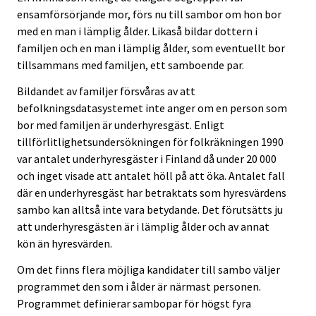
ensamförsörjande mor, förs nu till sambor om hon bor
med en man i lämplig ålder. Likaså bildar dottern i
familjen och en man i lämplig ålder, som eventuellt bor
tillsammans med familjen, ett samboende par.
Bildandet av familjer försvåras av att
befolkningsdatasystemet inte anger om en person som
bor med familjen är underhyresgäst. Enligt
tillförlitlighetsundersökningen för folkräkningen 1990
var antalet underhyresgäster i Finland då under 20 000
och inget visade att antalet höll på att öka. Antalet fall
där en underhyresgäst har betraktats som hyresvärdens
sambo kan alltså inte vara betydande. Det förutsätts ju
att underhyresgästen är i lämplig ålder och av annat
kön än hyresvärden.
Om det finns flera möjliga kandidater till sambo väljer
programmet den som i ålder är närmast personen.
Programmet definierar sambopar för högst fyra