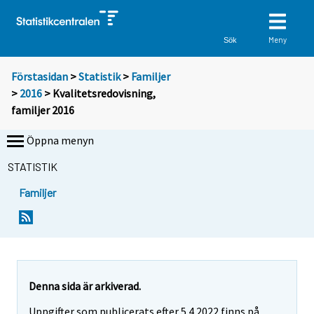
Meny
Sök
Förstasidan
>
Statistik
>
Familjer
>
2016
> Kvalitetsredovisning,
familjer 2016
Öppna menyn
STATISTIK
Familjer
Denna sida är arkiverad.
Uppgifter som publicerats efter 5.4.2022 finns på