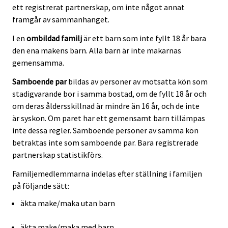
ett registrerat partnerskap, om inte något annat
framgår av sammanhanget.
I en
ombildad familj
är ett barn som inte fyllt 18 år bara
den ena makens barn. Alla barn är inte makarnas
gemensamma.
Samboende par
bildas av personer av motsatta kön som
stadigvarande bor i samma bostad, om de fyllt 18 år och
om deras åldersskillnad är mindre än 16 år, och de inte
är syskon. Om paret har ett gemensamt barn tillämpas
inte dessa regler. Samboende personer av samma kön
betraktas inte som samboende par. Bara registrerade
partnerskap statistikförs.
Familjemedlemmarna indelas efter ställning i familjen
på följande sätt:
äkta make/maka utan barn
äkta make/maka med barn