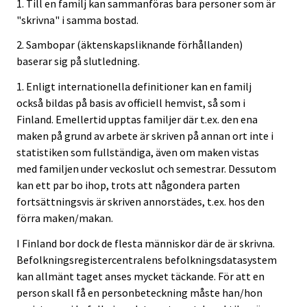
1. Till en familj kan sammanföras bara personer som är
"skrivna" i samma bostad.
2. Sambopar (äktenskapsliknande förhållanden)
baserar sig på slutledning.
1. Enligt internationella definitioner kan en familj
också bildas på basis av officiell hemvist, så som i
Finland. Emellertid upptas familjer där t.ex. den ena
maken på grund av arbete är skriven på annan ort inte i
statistiken som fullständiga, även om maken vistas
med familjen under veckoslut och semestrar. Dessutom
kan ett par bo ihop, trots att någondera parten
fortsättningsvis är skriven annorstädes, t.ex. hos den
förra maken/makan.
I Finland bor dock de flesta människor där de är skrivna.
Befolkningsregistercentralens befolkningsdatasystem
kan allmänt taget anses mycket täckande. För att en
person skall få en personbeteckning måste han/hon