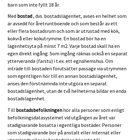
barn som inte fyllt 18 år.
Med
bostad
, dvs. bostadslägenhet, avses en helhet som
är avsedd för åretruntboende och som består av ett
eller flera bostadsrum och som är utrustad med kök,
kokvrå eller kokutrymme. En bostad bör ha en
lägenhetsyta på minst 7 m2. Varje bostad skall ha en
egen direkt ingång. Som ingång räknas också en separat
ytterveranda (farstu) i t.ex. ett egnahemshus. Om
inträde till bostaden förutsätter passage via utrymmen
som egentligen hör till en annan bostadslägenhet,
anses den förstnämnda inte utgöra en separat
bostadslägenhet, utan de två helheterna bildar en enda
bostadslägenhet.
Till
bostadsbefolkningen
hör alla personer som enligt
befolkningsdatasystemet vid utgången av året var
stadigvarande bosatta i egentliga bostäder. Personer
som stadigvarande bor på anstalt eller internat eller