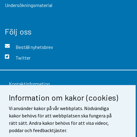
Undersökningsmaterial
Följ oss
Beställ nyhetsbrev
Twitter
Kontaktinformation
Information om kakor (cookies)
Respons
Vi använder kakor på vår webbplats. Nödvändiga
Användarvillkor
kakor behövs för att webbplatsen ska fungera på
Dataskydd
rätt sätt. Andra kakor behövs för att visa videor,
poddar och feedbacktjäster.
Tillgänglighet