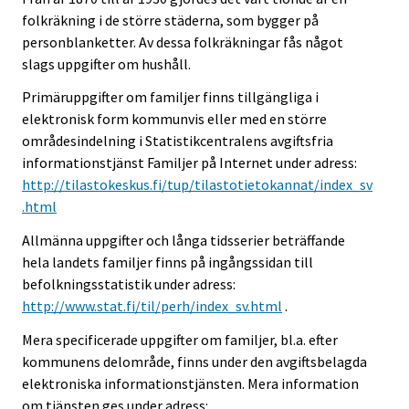
folkräkning i de större städerna, som bygger på
personblanketter. Av dessa folkräkningar fås något
slags uppgifter om hushåll.
Primäruppgifter om familjer finns tillgängliga i
elektronisk form kommunvis eller med en större
områdesindelning i Statistikcentralens avgiftsfria
informationstjänst Familjer på Internet under adress:
http://tilastokeskus.fi/tup/tilastotietokannat/index_sv
.html
Allmänna uppgifter och långa tidsserier beträffande
hela landets familjer finns på ingångssidan till
befolkningsstatistik under adress:
http://www.stat.fi/til/perh/index_sv.html
.
Mera specificerade uppgifter om familjer, bl.a. efter
kommunens delområde, finns under den avgiftsbelagda
elektroniska informationstjänsten. Mera information
om tjänsten ges under adress: