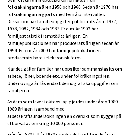
folkräkningarna åren 1950 och 1960. Sedan år 1970 har
folkräkningarna gjorts med fem års intervaller.
Dessutom har familjeuppgifter publicerats åren 1977,
1978, 1982, 1984 och 1987. Fr.o.m. år 1992 har
familjestatistik framställts årligen. En
familjepublikationen har producerats årligen sedan år
1994. Fr.o.m. år 2009 har familjepublikationen
producerats bara i elektronisk form.
När det gäller familjer har uppgifter sammanslagits om
arbete, löner, boende etc. under folkräkningsåren.
Under övriga år fås endast demografiska uppgifter om
familjerna.
Av dem som lever i äktenskap gjordes under åren 1980–
1989 årligen i samband med
arbetskraftsundersökningen en översikt som bygger på
ett urval av omkring 10 000 personer.
Från år 1870 till år 1930 gjordes det vart tionde år en