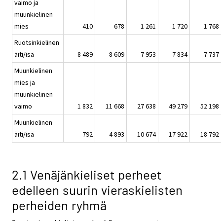
vaimo ja
muunkielinen
mies
410
678
1 261
1 720
1 768
Ruotsinkielinen
äiti/isä
8 489
8 609
7 953
7 834
7 737
Muunkielinen
mies ja
muunkielinen
vaimo
1 832
11 668
27 638
49 279
52 198
Muunkielinen
äiti/isä
792
4 893
10 674
17 922
18 792
2.1 Venäjänkieliset perheet
edelleen suurin vieraskielisten
perheiden ryhmä