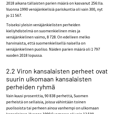
2018 aikana tällaisten parien määrä on kasvanut 256:lla.
Vuonna 1990 venäjänkielisiä pariskuntia oli vain 300, nyt
jo 11 567.
Toiseksi yleisin venäjänkielisten perheiden
kieliyhdistelmä on suomenkielinen mies ja
venäjänkielinen vaimo, 8 728. On edelleen melko
harvinaista, että suomenkielisellä naisella on
venäjänkielinen puoliso. Näiden parien määrä oli 1 797
vuoden 2018 lopussa.
2.2 Viron kansalaisten perheet ovat
suurin ulkomaan kansalaisten
perheiden ryhmä
Vain kuusi prosenttia, 90 838 perhettä, Suomen
perheistä on sellaisia, joissa vähintään toinen
puolisoista tai perheen ainoa vanhempi on ulkomaan
kansalainen. Vuonna 1990 Suomessa oli vain 12 500