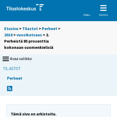
Valikko
Haku
Etusivu
>
Tilastot
>
Perheet
>
2018
>
vuosikatsaus
> 2.
Perheistä 85 prosenttia
kokonaan suomenkielisiä
Avaa valikko
TILASTOT
Perheet
Tämä sivu on arkistoitu.