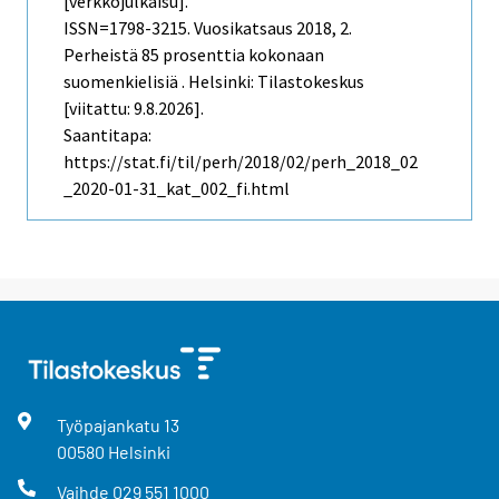
[verkkojulkaisu].
ISSN=1798-3215.
Vuosikatsaus
2018, 2.
Perheistä 85 prosenttia kokonaan
suomenkielisiä . Helsinki: Tilastokeskus
[viitattu: 9.8.2026].
Saantitapa:
https://stat.fi/til/perh/2018/02/perh_2018_02
_2020-01-31_kat_002_fi.html
Työpajankatu
13
00580
Helsinki
Vaihde
029 551 1000