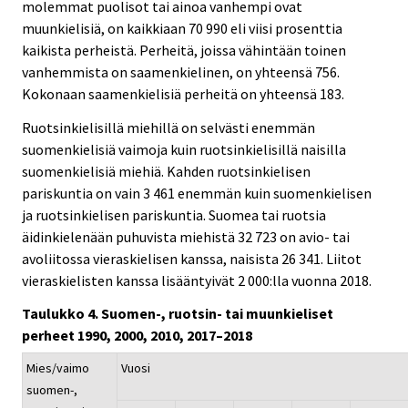
molemmat puolisot tai ainoa vanhempi ovat
muunkielisiä, on kaikkiaan 70 990 eli viisi prosenttia
kaikista perheistä. Perheitä, joissa vähintään toinen
vanhemmista on saamenkielinen, on yhteensä 756.
Kokonaan saamenkielisiä perheitä on yhteensä 183.
Ruotsinkielisillä miehillä on selvästi enemmän
suomenkielisiä vaimoja kuin ruotsinkielisillä naisilla
suomenkielisiä miehiä. Kahden ruotsinkielisen
pariskuntia on vain 3 461 enemmän kuin suomenkielisen
ja ruotsinkielisen pariskuntia. Suomea tai ruotsia
äidinkielenään puhuvista miehistä 32 723 on avio- tai
avoliitossa vieraskielisen kanssa, naisista 26 341. Liitot
vieraskielisten kanssa lisääntyivät 2 000:lla vuonna 2018.
Taulukko 4. Suomen-, ruotsin- tai muunkieliset
perheet 1990, 2000, 2010, 2017–2018
Mies/vaimo
Vuosi
suomen-,