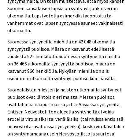
syntymämaita. On tosin muistettava, että myös kahden
Suomen kansalaisen lapsia on syntynyt jonkin verran
ulkomailla. Lapsi voi olla esimerkiksi adoptoitu tai
vanhemmat ovat lapsen syntyessä asuneet vakinaisesti
ulkomailla.
Suomessa syntyneillä miehillä on 42 048 ulkomailla
syntynyttä puolisoa. Määrä on kasvanut edellisestä
vuodesta 922 henkilöllä. Suomessa syntyneillä naisilla
on 36 466 ulkomailla syntynyttä puolisoa, määrä on
kasvanut 966 henkilöllä. Nykyään miehillä on siis
useammin ulkomailla syntynyt puoliso kuin naisilla.
Suomalaisten miesten ja naisten ulkomailla syntyneet
puolisot ovat lähtöisin eri maista. Miesten puolisot
ovat lähinnä naapurimaissa ja Itä-Aasiassa syntyneitä.
Entisen Neuvostoliiton alueella syntyneitä ei voida
erotella virolaisiksi tai venäläisiksi (tai muissa entisissä
neuvostotasavalloissa syntyneiksi), koska virolaisillakin
on syntymämaana usein Neuvostoliitto ja suuri osa