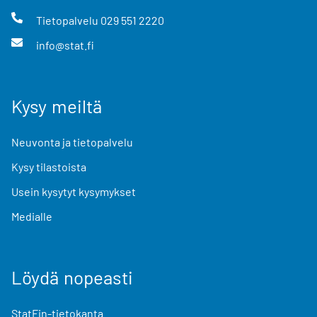
Tietopalvelu
029 551 2220
info@stat.fi
Kysy meiltä
Neuvonta ja tietopalvelu
Kysy tilastoista
Usein kysytyt kysymykset
Medialle
Löydä nopeasti
StatFin-tietokanta