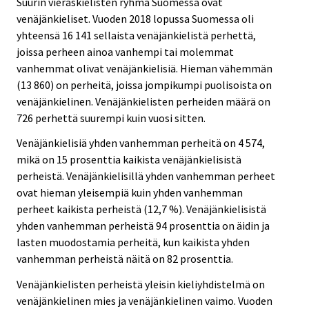
Suurin vieraskielisten ryhmä Suomessa ovat
venäjänkieliset. Vuoden 2018 lopussa Suomessa oli
yhteensä 16 141 sellaista venäjänkielistä perhettä,
joissa perheen ainoa vanhempi tai molemmat
vanhemmat olivat venäjänkielisiä. Hieman vähemmän
(13 860) on perheitä, joissa jompikumpi puolisoista on
venäjänkielinen. Venäjänkielisten perheiden määrä on
726 perhettä suurempi kuin vuosi sitten.
Venäjänkielisiä yhden vanhemman perheitä on 4 574,
mikä on 15 prosenttia kaikista venäjänkielisistä
perheistä. Venäjänkielisillä yhden vanhemman perheet
ovat hieman yleisempiä kuin yhden vanhemman
perheet kaikista perheistä (12,7 %). Venäjänkielisistä
yhden vanhemman perheistä 94 prosenttia on äidin ja
lasten muodostamia perheitä, kun kaikista yhden
vanhemman perheistä näitä on 82 prosenttia.
Venäjänkielisten perheistä yleisin kieliyhdistelmä on
venäjänkielinen mies ja venäjänkielinen vaimo. Vuoden