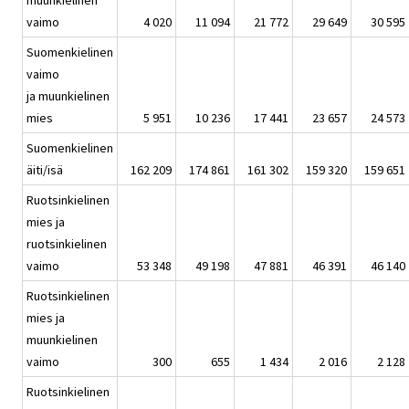
vaimo
4 020
11 094
21 772
29 649
30 595
Suomenkielinen
vaimo
ja muunkielinen
mies
5 951
10 236
17 441
23 657
24 573
Suomenkielinen
äiti/isä
162 209
174 861
161 302
159 320
159 651
Ruotsinkielinen
mies ja
ruotsinkielinen
vaimo
53 348
49 198
47 881
46 391
46 140
Ruotsinkielinen
mies ja
muunkielinen
vaimo
300
655
1 434
2 016
2 128
Ruotsinkielinen