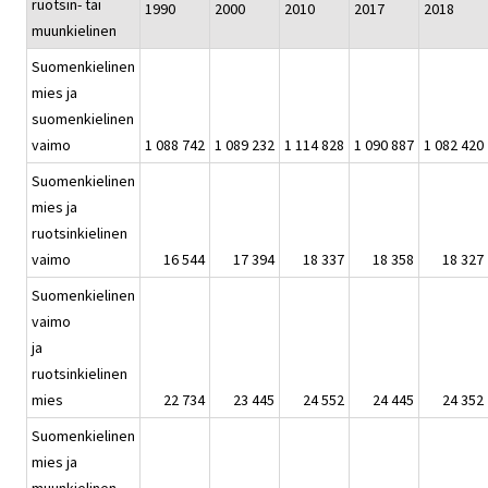
ruotsin- tai
1990
2000
2010
2017
2018
muunkielinen
Suomenkielinen
mies ja
suomenkielinen
vaimo
1 088 742
1 089 232
1 114 828
1 090 887
1 082 420
Suomenkielinen
mies ja
ruotsinkielinen
vaimo
16 544
17 394
18 337
18 358
18 327
Suomenkielinen
vaimo
ja
ruotsinkielinen
mies
22 734
23 445
24 552
24 445
24 352
Suomenkielinen
mies ja
muunkielinen