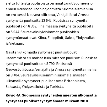
sieltä tulleista puolisoista on muuttanut Suomeen jo
ennen Neuvostoliiton hajoamista. Suomalaismiehillä
on entisessä Neuvostoliitossa, Venäjällä tai Virossa
syntyneitä puolisoita 12 645, Ruotsissa syntyneitä
puolisoita on 8 362. Thaimaassa syntyneitä puolisoita
on 5 044. Seuraavaksi yleisimmät puolisoiden
syntymämaat ovat Kiina, Filippiinit, Saksa, Yhdysvallat
ja Vietnam.
Naisten ulkomailla syntyneet puolisot ovat
useammista eri maista kuin miesten puolisot. Ruotsissa
syntyneitä puolisoita on 8 790. Entisessä
Neuvostoliitossa, Venäjällä ja Virossa syntyneitä miehiä
on 3 404. Seuraavaksi useimmin suomalaisnaisten
ulkomailla syntyneet puolisot ovat Britanniasta,
Saksasta, Yhdysvalloista ja Turkista.
Kuvio 4A. Suomessa syntyneiden miesten ulkomailla
syntyneet puolisot syntymämaan mukaan 2018