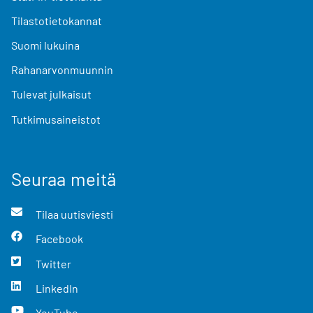
Tilastotietokannat
Suomi lukuina
Rahanarvonmuunnin
Tulevat julkaisut
Tutkimusaineistot
Seuraa meitä
Tilaa uutisviesti
Facebook
Twitter
LinkedIn
YouTube