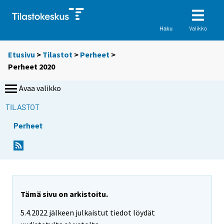
Valikko
Haku
Etusivu
>
Tilastot
>
Perheet
>
Perheet 2020
Avaa valikko
TILASTOT
Perheet
Tämä sivu on arkistoitu.
5.4.2022 jälkeen julkaistut tiedot löydät