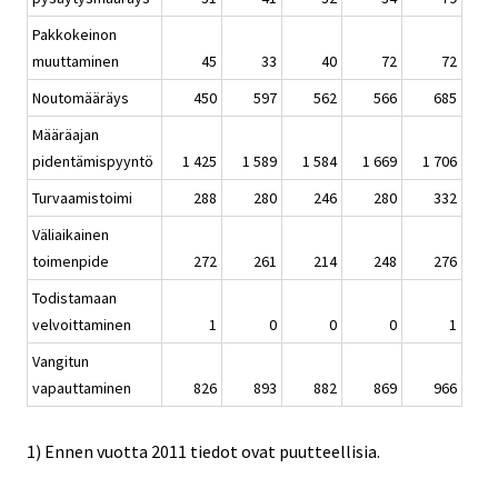
Pakkokeinon
muuttaminen
45
33
40
72
72
Noutomääräys
450
597
562
566
685
Määräajan
pidentämispyyntö
1 425
1 589
1 584
1 669
1 706
Turvaamistoimi
288
280
246
280
332
Väliaikainen
toimenpide
272
261
214
248
276
Todistamaan
velvoittaminen
1
0
0
0
1
Vangitun
vapauttaminen
826
893
882
869
966
1) Ennen vuotta 2011 tiedot ovat puutteellisia.