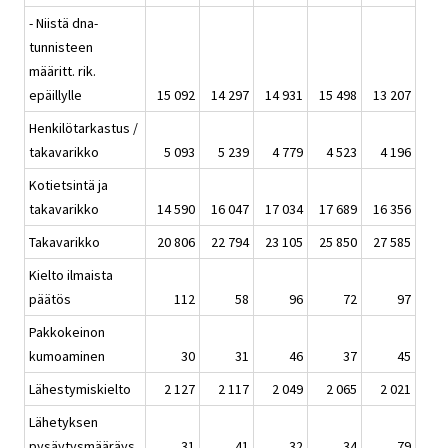
- Niistä dna-
tunnisteen
määritt. rik.
epäillylle
15 092
14 297
14 931
15 498
13 207
Henkilötarkastus /
takavarikko
5 093
5 239
4 779
4 523
4 196
Kotietsintä ja
takavarikko
14 590
16 047
17 034
17 689
16 356
Takavarikko
20 806
22 794
23 105
25 850
27 585
Kielto ilmaista
päätös
112
58
96
72
97
Pakkokeinon
kumoaminen
30
31
46
37
45
Lähestymiskielto
2 127
2 117
2 049
2 065
2 021
Lähetyksen
pysäytysmääräys
31
41
32
34
79