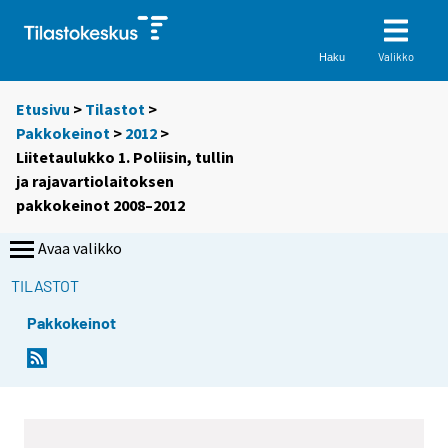
Valikko
Haku
Etusivu
>
Tilastot
>
Pakkokeinot
>
2012
>
Liitetaulukko 1. Poliisin, tullin
ja rajavartiolaitoksen
pakkokeinot 2008–2012
Avaa valikko
TILASTOT
Pakkokeinot