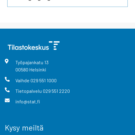
Työpajankatu
13
00580
Helsinki
Vaihde
029 551 1000
Tietopalvelu
029 551 2220
info@stat.fi
Kysy meiltä