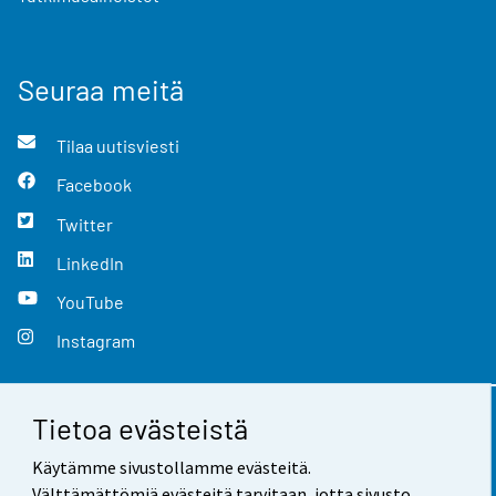
Seuraa meitä
Tilaa uutisviesti
Facebook
Twitter
LinkedIn
YouTube
Instagram
Tietoa evästeistä
Yhteystiedot
Käytämme sivustollamme evästeitä.
Palaute
Välttämättömiä evästeitä tarvitaan, jotta sivusto