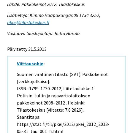
Lähde: Pakkokeinot 2012. Tilastokeskus
Lisätietoja: Kimmo Haapakangas 09 1734 3252,
rikos@tilastokeskus.fi
Vastaava tilastojohtaja: Riitta Harala
Päivitetty 31.5.2013
Viittausohje
:
Suomen virallinen tilasto (SVT): Pakkokeinot
[verkkojulkaisu].
ISSN=1799-1730. 2012, Liitetaulukko 1.
Poliisin, tullin ja rajavartiolaitoksen
pakkokeinot 2008–2012 . Helsinki:
Tilastokeskus [viitattu: 7.8.2026].
Saantitapa:
https://stat.fi/til/pkei/2012/pkei_2012_2013-
05-31_tau_001_fi.html