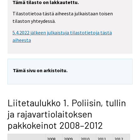
Tämä tilasto on lakkautettu.
Tilastotietoa tästä aiheesta julkaistaan toisen
tilaston yhteydessä.
5.4.2022 jälkeen julkaistuja tilastotietoja tästä
aiheesta
Tämä sivu on arkistoitu.
Liitetaulukko 1. Poliisin, tullin
ja rajavartiolaitoksen
pakkokeinot 2008–2012
2008
2009
2010
2011
2012