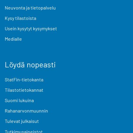
Neuvonta ja tietopalvelu
Kysy tilastoista
Usein kysytyt kysymykset
Medialle
Löydä nopeasti
StatFin-tietokanta
Tilastotietokannat
Suomi lukuina
Rahanarvonmuunnin
Tulevat julkaisut
Tutkimusaineistot