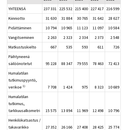
YHTEENSÄ
237 331
225 532
215 400
227 417
216 599
Kiinniotto
31 630
31 884
30 765
31 642
28 627
Pidättäminen
10 794
10 965
11 123
11 097
10 584
Vangitseminen
2 263
2 323
2 334
2 373
2 548
Matkustuskielto
667
535
593
611
726
Päihtyneenä
säilöönotetut
95 228
88 347
79 555
78 463
72 413
Humalatilan
tutkimuspyyntö,
1)
verikoe
7 708
1 424
975
8 323
10 689
Humalatilan
tutkimus,
tarkkuusalkometri
15 575
13 894
11 969
12 498
10 796
Henkilökatsastus /
takavarikko
27 352
26 166
27 408
28 425
25 774