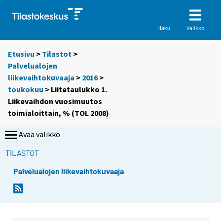
Valikko
Haku
Etusivu
>
Tilastot
>
Palvelualojen
liikevaihtokuvaaja
>
2016
>
toukokuu
> Liitetaulukko 1.
Liikevaihdon vuosimuutos
toimialoittain, % (TOL 2008)
Avaa valikko
TILASTOT
Palvelualojen liikevaihtokuvaaja