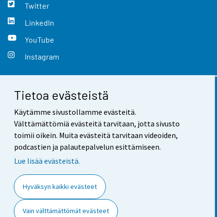
Twitter
LinkedIn
YouTube
Instagram
Tietoa evästeistä
Yhteystiedot
Käytämme sivustollamme evästeitä.
Palaute
Välttämättömiä evästeitä tarvitaan, jotta sivusto
toimii oikein. Muita evästeitä tarvitaan videoiden,
Käyttöehdot
podcastien ja palautepalvelun esittämiseen.
Tietosuoja
Lue lisää evästeistä.
Saavutettavuus
Hyväksyn kaikki evästeet
Tietoa sivustosta
Vain välttämättömät evästeet
Evästeasetukset