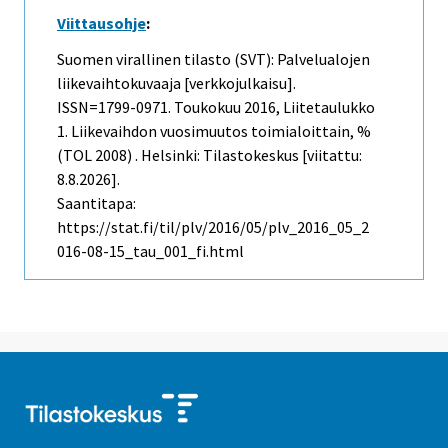
Viittausohje
:
Suomen virallinen tilasto (SVT): Palvelualojen
liikevaihtokuvaaja [verkkojulkaisu].
ISSN=1799-0971.
Toukokuu
2016, Liitetaulukko
1. Liikevaihdon vuosimuutos toimialoittain, %
(TOL 2008) . Helsinki: Tilastokeskus [viitattu:
8.8.2026].
Saantitapa:
https://stat.fi/til/plv/2016/05/plv_2016_05_2
016-08-15_tau_001_fi.html