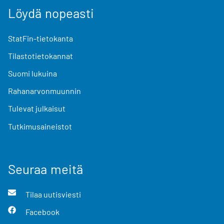
Löydä nopeasti
StatFin-tietokanta
Tilastotietokannat
Suomi lukuina
Rahanarvonmuunnin
Tulevat julkaisut
Tutkimusaineistot
Seuraa meitä
Tilaa uutisviesti
Facebook