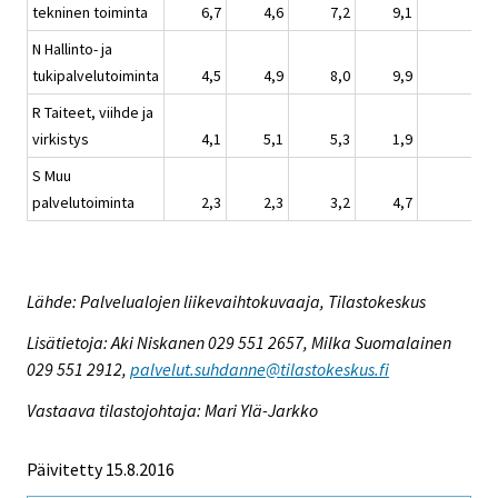
tekninen toiminta
6,7
4,6
7,2
9,1
N Hallinto- ja
tukipalvelutoiminta
4,5
4,9
8,0
9,9
R Taiteet, viihde ja
virkistys
4,1
5,1
5,3
1,9
S Muu
palvelutoiminta
2,3
2,3
3,2
4,7
Lähde: Palvelualojen liikevaihtokuvaaja, Tilastokeskus
Lisätietoja: Aki Niskanen 029 551 2657, Milka Suomalainen
029 551 2912,
palvelut.suhdanne@tilastokeskus.fi
Vastaava tilastojohtaja: Mari Ylä-Jarkko
Päivitetty 15.8.2016