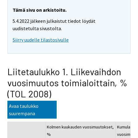
Tämä sivu on arkistoitu.
5.4.2022 jälkeen julkaistut tiedot löydät
uudistetulta sivustolta.
Siirry uudelle tilastosivulle
Liitetaulukko 1. Liikevaihdon
vuosimuutos toimialoittain, %
(TOL 2008)
Avaa taulukko
suurempana
Kolmen kuukauden vuosimuutokset,
Kumulatiivi
%
vuosimuuto