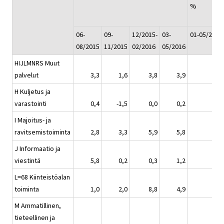
%
06-
09-
12/2015-
03-
01-05/2016
08/2015
11/2015
02/2016
05/2016
HIJLMNRS Muut
palvelut
3,3
1,6
3,8
3,9
H Kuljetus ja
varastointi
0,4
-1,5
0,0
0,2
I Majoitus- ja
ravitsemistoiminta
2,8
3,3
5,9
5,8
J Informaatio ja
viestintä
5,8
0,2
0,3
1,2
L=68 Kiinteistöalan
toiminta
1,0
2,0
8,8
4,9
M Ammatillinen,
tieteellinen ja