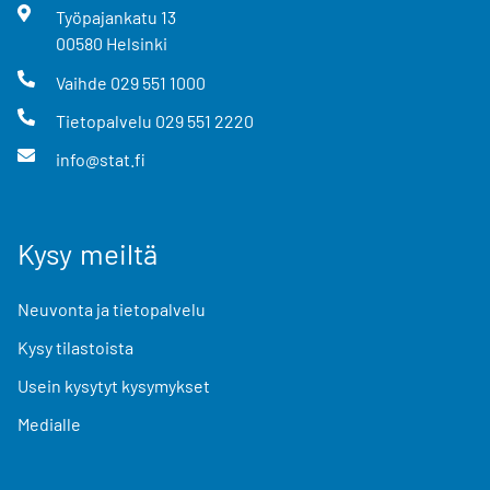
Työpajankatu
13
00580
Helsinki
Vaihde
029 551 1000
Tietopalvelu
029 551 2220
info@stat.fi
Kysy meiltä
Neuvonta ja tietopalvelu
Kysy tilastoista
Usein kysytyt kysymykset
Medialle