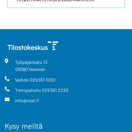
Työpajankatu
13
00580
Helsinki
Vaihde
029 551 1000
Tietopalvelu
029 551 2220
info@stat.fi
Kysy meiltä