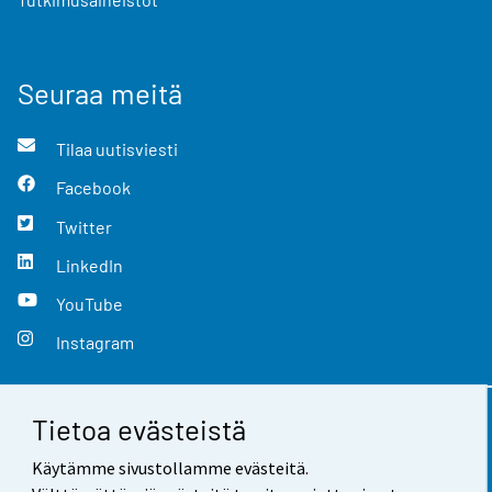
Seuraa meitä
Tilaa uutisviesti
Facebook
Twitter
LinkedIn
YouTube
Instagram
Tietoa evästeistä
Yhteystiedot
Käytämme sivustollamme evästeitä.
Palaute