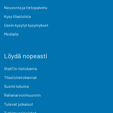
Neuvonta ja tietopalvelu
Kysy tilastoista
Usein kysytyt kysymykset
Medialle
Löydä nopeasti
StatFin-tietokanta
Tilastotietokannat
Suomi lukuina
Rahanarvonmuunnin
Tulevat julkaisut
Tutkimusaineistot