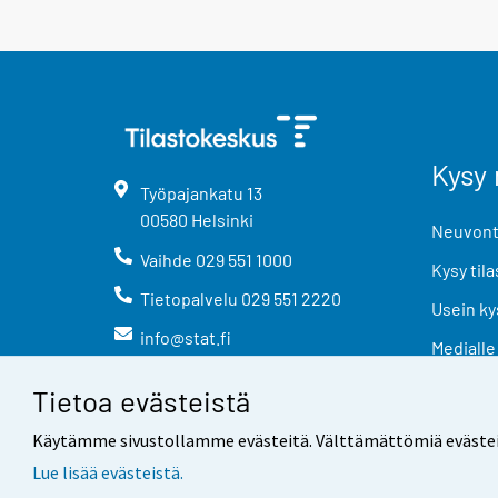
Kysy 
Työpajankatu
13
00580
Helsinki
Neuvonta
Vaihde
029 551 1000
Kysy tila
Tietopalvelu
029 551 2220
Usein ky
info@stat.fi
Medialle
Tietoa evästeistä
Käytämme sivustollamme evästeitä. Välttämättömiä evästeitä t
Lue lisää evästeistä.