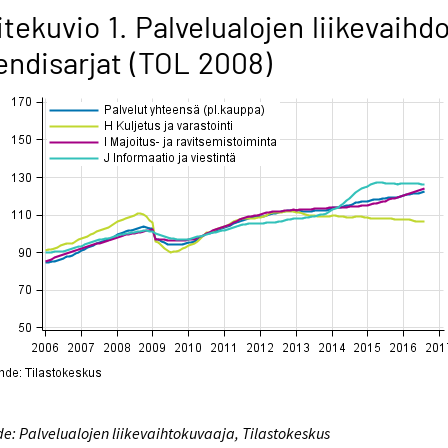
itekuvio 1. Palvelualojen liikevaihd
endisarjat (TOL 2008)
e: Palvelualojen liikevaihtokuvaaja, Tilastokeskus