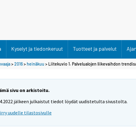
a
Kyselyt ja tiedonkeruut
Tuotteet ja palvelut
Aja
uvaaja
>
2016
>
heinäkuu
> Liitekuvio 1. Palvelualojen liikevaihdon trendis
ämä sivu on arkistoitu.
.4.2022 jälkeen julkaistut tiedot löydät uudistetulta sivustolta.
iirry uudelle tilastosivulle