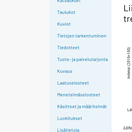
Katsaukset
Li
Taulukot
tr
Kuviot
Tietojen tarkentuminen
Tiedotteet
Tuote- ja palvelutarjonta
Kuvaus
Laatuselosteet
Menetelmäselosteet
Käsitteet ja määritelmät
Luokitukset
Lähd
Lisätietoja