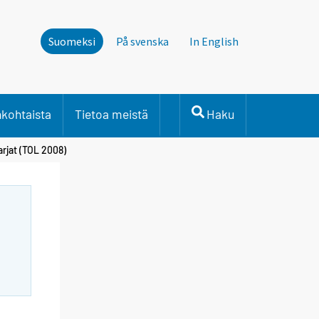
Suomeksi
På svenska
In English
nkohtaista
Tietoa meistä
Haku
arjat (TOL 2008)