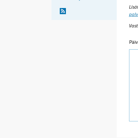
Lisä
palv
Vast
Päiv