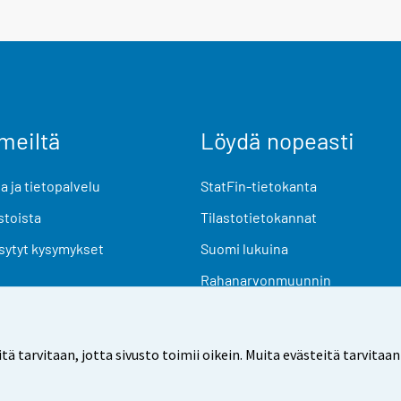
meiltä
Löydä nopeasti
 ja tietopalvelu
StatFin-tietokanta
stoista
Tilastotietokannat
sytyt kysymykset
Suomi lukuina
Rahanarvonmuunnin
Tulevat julkaisut
Tutkimusaineistot
arvitaan, jotta sivusto toimii oikein. Muita evästeitä tarvitaan