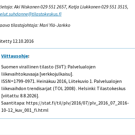
tietoja: Aki Niskanen 029 551 2657, Katja Liukkonen 029 551 3515,
elut.suhdanne@tilastokeskus.fi
aava tilastojohtaja: Mari Ylä-Jarkko
itetty 12.10.2016
Viittausohje
:
Suomen virallinen tilasto (SVT): Palvelualojen
liikevaihtokuvaaja [verkkojulkaisu].
ISSN=1799-0971.
Heinäkuu
2016, Liitekuvio 1. Palvelualojen
liikevaihdon trendisarjat (TOL 2008) . Helsinki: Tilastokeskus
[viitattu: 8.8.2026].
Saantitapa: https://stat.fi/til/plv/2016/07/plv_2016_07_2016-
10-12_kuv_001_fi.html