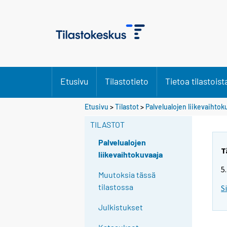
Etusivu
Tilastotieto
Tietoa tilastoist
Etusivu
>
Tilastot
>
Palvelualojen liikevaihtok
TILASTOT
Palvelualojen
T
liikevaihtokuvaaja
5
Muutoksia tässä
tilastossa
S
Julkistukset