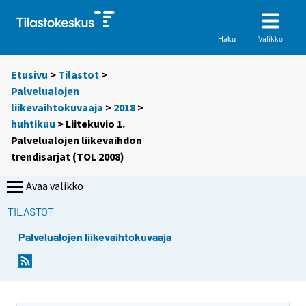
Valikko
Haku
Etusivu
>
Tilastot
>
Palvelualojen
liikevaihtokuvaaja
>
2018
>
huhtikuu
> Liitekuvio 1.
Palvelualojen liikevaihdon
trendisarjat (TOL 2008)
Avaa valikko
TILASTOT
Palvelualojen liikevaihtokuvaaja