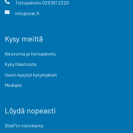
Tietopalvelu
029 551 2220
info@stat.fi
Kysy meiltä
Neuvonta ja tietopalvelu
Kysy tilastoista
Usein kysytyt kysymykset
Medialle
Löydä nopeasti
StatFin-tietokanta