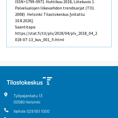
ISSN=1799-0971.
Huhtikuu
2018, Liitekuvio 1.
Palvelualojen liikevaihdon trendisarjat (TOL
2008) . Helsinki: Tilastokeskus [viitattu:
10.8.2026].
Saantitapa:
https://stat.fi/til/plv/2018/04/plv_2018_04_2
018-07-13_kuv_001_fi.html
Työpajankatu
13
00580
Helsinki
Vaihde
029 551 1000