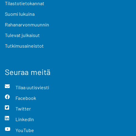
Tilastotietokannat
Suomi lukuina
Rahanarvonmuunnin
Tulevat julkaisut
Tutkimusaineistot
Seuraa meitä
Tilaa uutisviesti
Facebook
Twitter
LinkedIn
YouTube