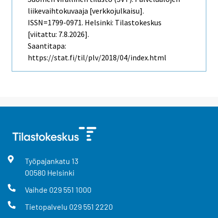
liikevaihtokuvaaja [verkkojulkaisu].
ISSN=1799-0971. Helsinki: Tilastokeskus
[viitattu: 7.8.2026].
Saantitapa:
https://stat.fi/til/plv/2018/04/index.html
Työpajankatu
13
00580
Helsinki
Vaihde
029 551 1000
Tietopalvelu
029 551 2220