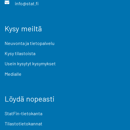
info@stat.fi
Kysy meiltä
Neuvonta ja tietopalvelu
Kysy tilastoista
Usein kysytyt kysymykset
Medialle
Löydä nopeasti
StatFin-tietokanta
Tilastotietokannat