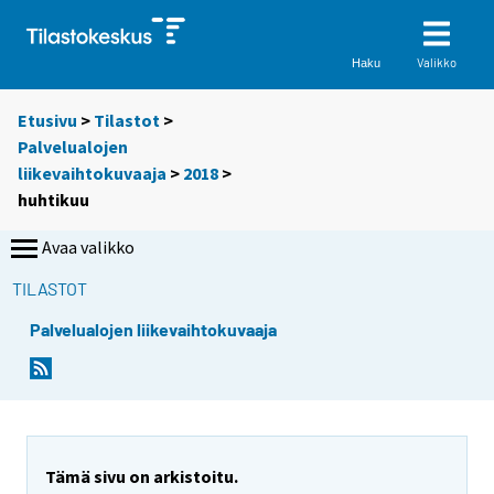
Valikko
Haku
Etusivu
>
Tilastot
>
Palvelualojen
liikevaihtokuvaaja
>
2018
>
huhtikuu
Avaa valikko
TILASTOT
Palvelualojen liikevaihtokuvaaja
Tämä sivu on arkistoitu.