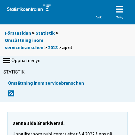
Meny
Sök
Förstasidan
>
Statistik
>
Omsättning inom
servicebranschen
>
2018
>
april
Öppna menyn
STATISTIK
Omsättning inom servicebranschen
Denna sida är arkiverad.
Uppgifter som publicerats efter 5.4.2022 finns på