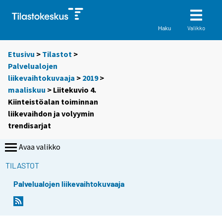
Valikko
Haku
Etusivu
>
Tilastot
>
Palvelualojen
liikevaihtokuvaaja
>
2019
>
maaliskuu
> Liitekuvio 4.
Kiinteistöalan toiminnan
liikevaihdon ja volyymin
trendisarjat
Avaa valikko
TILASTOT
Palvelualojen liikevaihtokuvaaja