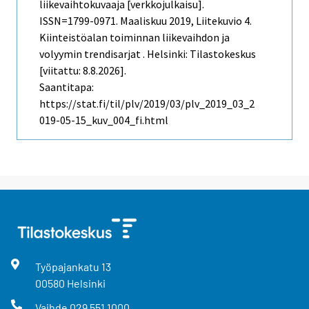
liikevaihtokuvaaja [verkkojulkaisu].
ISSN=1799-0971.
Maaliskuu
2019, Liitekuvio 4.
Kiinteistöalan toiminnan liikevaihdon ja
volyymin trendisarjat . Helsinki: Tilastokeskus
[viitattu: 8.8.2026].
Saantitapa:
https://stat.fi/til/plv/2019/03/plv_2019_03_2
019-05-15_kuv_004_fi.html
Työpajankatu
13
00580
Helsinki
Vaihde
029 551 1000