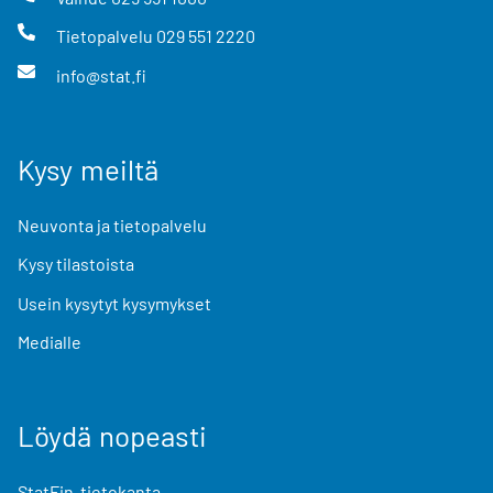
Tietopalvelu
029 551 2220
info@stat.fi
Kysy meiltä
Neuvonta ja tietopalvelu
Kysy tilastoista
Usein kysytyt kysymykset
Medialle
Löydä nopeasti
StatFin-tietokanta