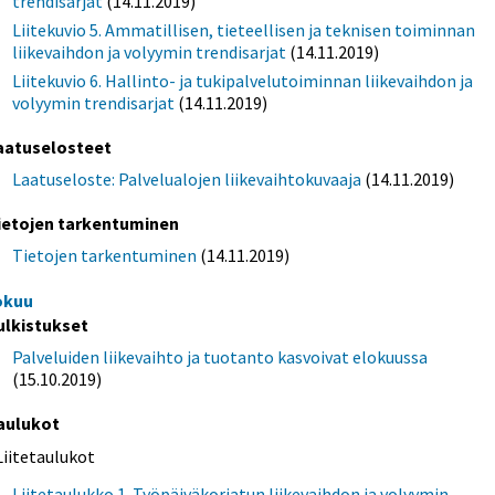
trendisarjat
(14.11.2019)
Liitekuvio 5. Ammatillisen, tieteellisen ja teknisen toiminnan
liikevaihdon ja volyymin trendisarjat
(14.11.2019)
Liitekuvio 6. Hallinto- ja tukipalvelutoiminnan liikevaihdon ja
volyymin trendisarjat
(14.11.2019)
aatuselosteet
Laatuseloste: Palvelualojen liikevaihtokuvaaja
(14.11.2019)
ietojen tarkentuminen
Tietojen tarkentuminen
(14.11.2019)
okuu
ulkistukset
Palveluiden liikevaihto ja tuotanto kasvoivat elokuussa
(15.10.2019)
aulukot
Liitetaulukot
Liitetaulukko 1. Työpäiväkorjatun liikevaihdon ja volyymin