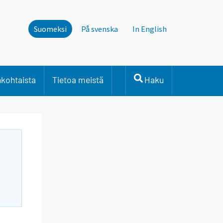
Suomeksi
På svenska
In English
nkohtaista
Tietoa meistä
Haku