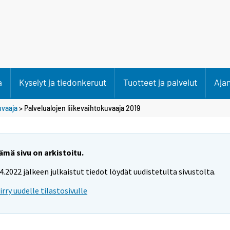
a
Kyselyt ja tiedonkeruut
Tuotteet ja palvelut
Aja
uvaaja
> Palvelualojen liikevaihtokuvaaja 2019
ämä sivu on arkistoitu.
.4.2022 jälkeen julkaistut tiedot löydät uudistetulta sivustolta.
iirry uudelle tilastosivulle