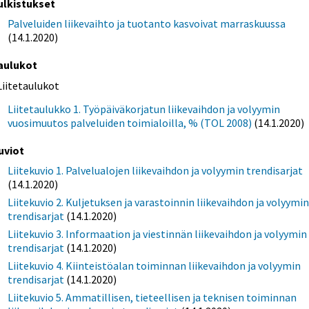
ulkistukset
Palveluiden liikevaihto ja tuotanto kasvoivat marraskuussa
(14.1.2020)
aulukot
Liitetaulukot
Liitetaulukko 1. Työpäiväkorjatun liikevaihdon ja volyymin
vuosimuutos palveluiden toimialoilla, % (TOL 2008)
(14.1.2020)
uviot
Liitekuvio 1. Palvelualojen liikevaihdon ja volyymin trendisarjat
(14.1.2020)
Liitekuvio 2. Kuljetuksen ja varastoinnin liikevaihdon ja volyymi
trendisarjat
(14.1.2020)
Liitekuvio 3. Informaation ja viestinnän liikevaihdon ja volyymin
trendisarjat
(14.1.2020)
Liitekuvio 4. Kiinteistöalan toiminnan liikevaihdon ja volyymin
trendisarjat
(14.1.2020)
Liitekuvio 5. Ammatillisen, tieteellisen ja teknisen toiminnan