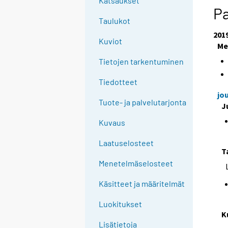
Katsaukset
Pa
Taulukot
201
Kuviot
Me
Tietojen tarkentuminen
Tiedotteet
jo
Tuote- ja palvelutarjonta
J
Kuvaus
Laatuselosteet
T
Menetelmäselosteet
Käsitteet ja määritelmät
Luokitukset
K
Lisätietoja