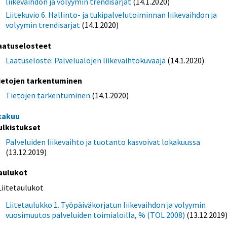
liikevaihdon ja volyymin trendisarjat
(14.1.2020)
Liitekuvio 6. Hallinto- ja tukipalvelutoiminnan liikevaihdon ja
volyymin trendisarjat
(14.1.2020)
aatuselosteet
Laatuseloste: Palvelualojen liikevaihtokuvaaja
(14.1.2020)
ietojen tarkentuminen
Tietojen tarkentuminen
(14.1.2020)
kakuu
ulkistukset
Palveluiden liikevaihto ja tuotanto kasvoivat lokakuussa
(13.12.2019)
aulukot
Liitetaulukot
Liitetaulukko 1. Työpäiväkorjatun liikevaihdon ja volyymin
vuosimuutos palveluiden toimialoilla, % (TOL 2008)
(13.12.2019