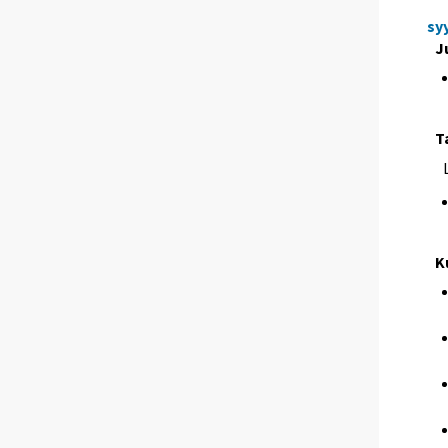
sy
J
T
K