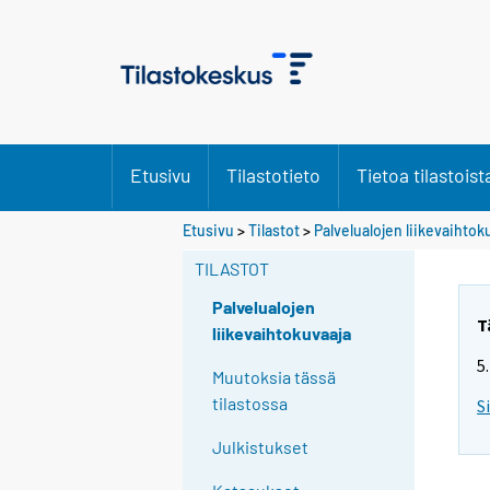
Etusivu
Tilastotieto
Tietoa tilastoist
Etusivu
>
Tilastot
>
Palvelualojen liikevaihtok
TILASTOT
Palvelualojen
T
liikevaihtokuvaaja
5
Muutoksia tässä
tilastossa
S
Julkistukset