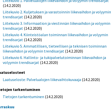
Liitekuvio 1. Palvelualojen liikevaihdon ja volyymin trendisarjat
(14.2.2020)
Liitekuvio 2. Kuljetuksen ja varastoinnin liikevaihdon ja volyymi
trendisarjat
(14.2.2020)
Liitekuvio 3. Informaation ja viestinnän liikevaihdon ja volyymin
trendisarjat
(14.2.2020)
Liitekuvio 4. Kiinteistöalan toiminnan liikevaihdon ja volyymin
trendisarjat
(14.2.2020)
Liitekuvio 5. Ammatillisen, tieteellisen ja teknisen toiminnan
liikevaihdon ja volyymin trendisarjat
(14.2.2020)
Liitekuvio 6. Hallinto- ja tukipalvelutoiminnan liikevaihdon ja
volyymin trendisarjat
(14.2.2020)
aatuselosteet
Laatuseloste: Palvelualojen liikevaihtokuvaaja
(14.2.2020)
ietojen tarkentuminen
Tietojen tarkentuminen
(14.2.2020)
rraskuu