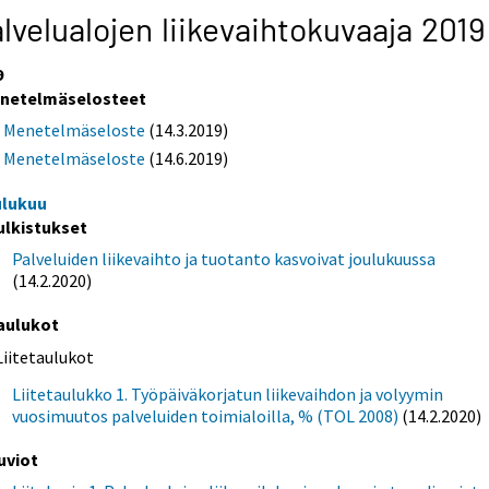
lvelualojen liikevaihtokuvaaja 2019
9
netelmäselosteet
Menetelmäseloste
(14.3.2019)
Menetelmäseloste
(14.6.2019)
ulukuu
ulkistukset
Palveluiden liikevaihto ja tuotanto kasvoivat joulukuussa
(14.2.2020)
aulukot
Liitetaulukot
Liitetaulukko 1. Työpäiväkorjatun liikevaihdon ja volyymin
vuosimuutos palveluiden toimialoilla, % (TOL 2008)
(14.2.2020)
uviot