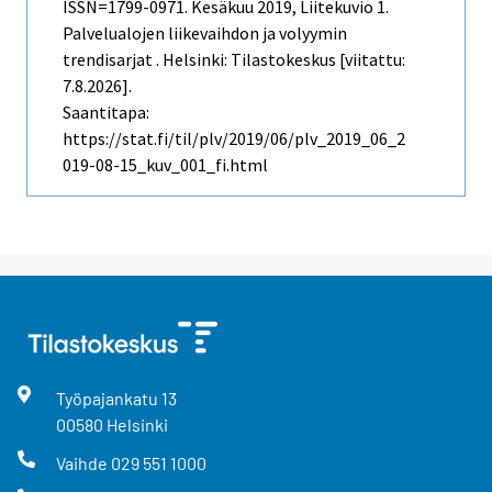
ISSN=1799-0971.
Kesäkuu
2019, Liitekuvio 1.
Palvelualojen liikevaihdon ja volyymin
trendisarjat . Helsinki: Tilastokeskus [viitattu:
7.8.2026].
Saantitapa:
https://stat.fi/til/plv/2019/06/plv_2019_06_2
019-08-15_kuv_001_fi.html
Työpajankatu
13
00580
Helsinki
Vaihde
029 551 1000