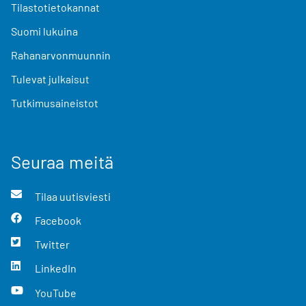
Tilastotietokannat
Suomi lukuina
Rahanarvonmuunnin
Tulevat julkaisut
Tutkimusaineistot
Seuraa meitä
Tilaa uutisviesti
Facebook
Twitter
LinkedIn
YouTube