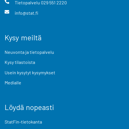
Tietopalvelu
029 551 2220
info@stat.fi
Kysy meiltä
Neuvonta ja tietopalvelu
Kysy tilastoista
Usein kysytyt kysymykset
Medialle
Löydä nopeasti
StatFin-tietokanta