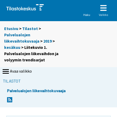
Valikko
Haku
Etusivu
>
Tilastot
>
Palvelualojen
liikevaihtokuvaaja
>
2019
>
kesäkuu
> Liitekuvio 1.
Palvelualojen liikevaihdon ja
volyymin trendisarjat
Avaa valikko
TILASTOT
Palvelualojen liikevaihtokuvaaja