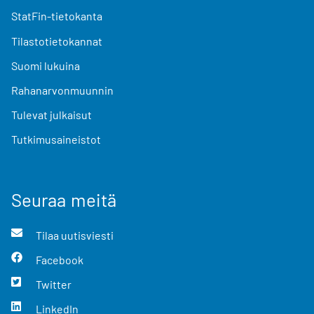
StatFin-tietokanta
Tilastotietokannat
Suomi lukuina
Rahanarvonmuunnin
Tulevat julkaisut
Tutkimusaineistot
Seuraa meitä
Tilaa uutisviesti
Facebook
Twitter
LinkedIn