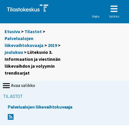
Valikko
Haku
Etusivu
>
Tilastot
>
Palvelualojen
liikevaihtokuvaaja
>
2019
>
joulukuu
> Liitekuvio 3.
Informaation ja viestinnän
liikevaihdon ja volyymin
trendisarjat
Avaa valikko
TILASTOT
Palvelualojen liikevaihtokuvaaja