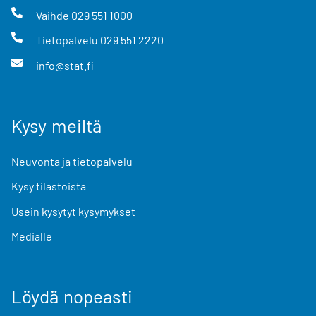
Vaihde
029 551 1000
Tietopalvelu
029 551 2220
info@stat.fi
Kysy meiltä
Neuvonta ja tietopalvelu
Kysy tilastoista
Usein kysytyt kysymykset
Medialle
Löydä nopeasti