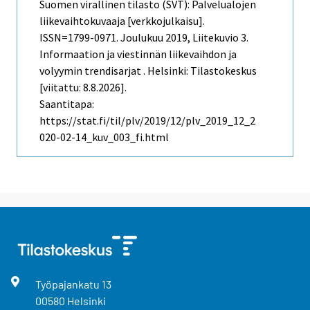
Suomen virallinen tilasto (SVT): Palvelualojen
liikevaihtokuvaaja [verkkojulkaisu].
ISSN=1799-0971.
Joulukuu
2019, Liitekuvio 3.
Informaation ja viestinnän liikevaihdon ja
volyymin trendisarjat . Helsinki: Tilastokeskus
[viitattu: 8.8.2026].
Saantitapa:
https://stat.fi/til/plv/2019/12/plv_2019_12_2
020-02-14_kuv_003_fi.html
Työpajankatu
13
00580
Helsinki