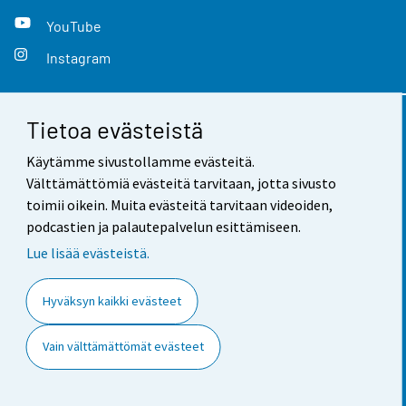
YouTube
Instagram
Tietoa evästeistä
Yhteystiedot
Käytämme sivustollamme evästeitä.
Palaute
Välttämättömiä evästeitä tarvitaan, jotta sivusto
toimii oikein. Muita evästeitä tarvitaan videoiden,
Käyttöehdot
podcastien ja palautepalvelun esittämiseen.
Tietosuoja
Lue lisää evästeistä.
Saavutettavuus
Hyväksyn kaikki evästeet
Tietoa sivustosta
Vain välttämättömät evästeet
Evästeasetukset