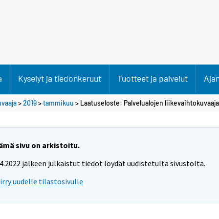
a
Kyselyt ja tiedonkeruut
Tuotteet ja palvelut
Aja
uvaaja
>
2019
>
tammikuu
> Laatuseloste: Palvelualojen liikevaihtokuvaaja
ämä sivu on arkistoitu.
.4.2022 jälkeen julkaistut tiedot löydät uudistetulta sivustolta.
iirry uudelle tilastosivulle