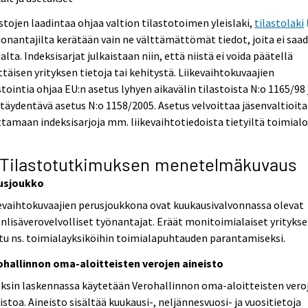
stojen laadintaa ohjaa valtion tilastotoimen yleislaki,
tilastolaki
onantajilta kerätään vain ne välttämättömät tiedot, joita ei saa
lta. Indeksisarjat julkaistaan niin, että niistä ei voida päätellä
ttäisen yrityksen tietoja tai kehitystä. Liikevaihtokuvaajien
stointia ohjaa EU:n asetus lyhyen aikavälin tilastoista N:o 1165/98 
 täydentävä asetus N:o 1158/2005. Asetus velvoittaa jäsenvaltioita
tamaan indeksisarjoja mm. liikevaihtotiedoista tietyiltä toimialoi
 Tilastotutkimuksen menetelmäkuvaus
usjoukko
evaihtokuvaajien perusjoukkona ovat kuukausivalvonnassa olevat
nlisäverovelvolliset työnantajat. Eräät monitoimialaiset yritykse
tu ns. toimialayksiköihin toimialapuhtauden parantamiseksi.
ohallinnon oma-aloitteisten verojen aineisto
ksin laskennassa käytetään Verohallinnon oma-aloitteisten vero
istoa. Aineisto sisältää kuukausi-, neljännesvuosi- ja vuositietoja