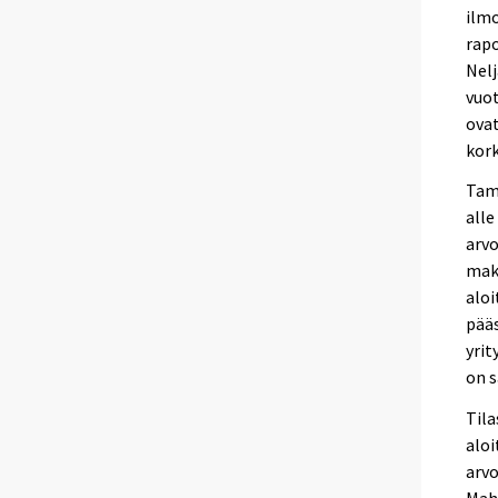
ilmo
rapo
Nelj
vuot
ovat
kork
Tamm
alle
arvo
mak
aloi
pääs
yrit
on 
Til
aloi
arvo