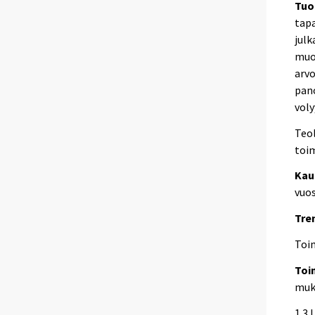
Tuo
tapa
julk
muod
arvo
pano
voly
Teol
toi
Kau
vuos
Tre
Toi
Toi
muka
1.3 