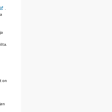
.
da
ja
lta.
t on
jen