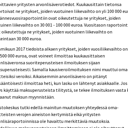
ittavien yritysten arvonlisäverotiedot. Kuukausittain tietonsa
rtoivat ne yritykset, joiden vuotuinen liikevaihto on yli 100 000 eu
ännesvuosiraportointiin ovat oikeutettuja ne yritykset, joiden
uinen liikevaihto on 30 001 - 100 000 euroa. Vuositason raportoint
 oikeutettuja ne yritykset, joiden vuotuinen liikevaihto on
eintaan 30 000 euroa.
ikuun 2017 tiedoista alkaen yritykset, joiden vuosiliikevaihto on
 500 000 euroa, ovat voineet ilmoittaa kuukausittaisen
nlisäveronsa suoriteperusteisen ilmoituksen sijaan
superusteisesti. Samalla kausiveroilmoituksen nimi muuttui oma
tteisiksi veroiksi. Aikaisemmin arvonlisävero on pitänyt
ääntöisesti ilmoittaa heti, kun lasku on lähtenyt asiakkaalle. Jos
ys käyttää maksuperusteista tilitystä, se tekee ilmoituksen vasta
saanut maksun myynnistään.
astokeskus tutki edellä mainitun muutoksen yhteydessä oma-
tteisten verojen aineiston kertymistä eikä yritysten
nlisäraportoinnissa ole havaittu merkittäviä muutoksia.