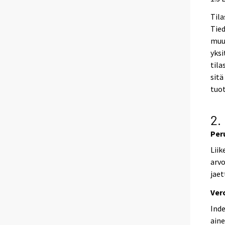
Tila
Tied
muua
yksi
tila
sitä
tuot
2.
Per
Liik
arvo
jaet
Ver
Inde
aine