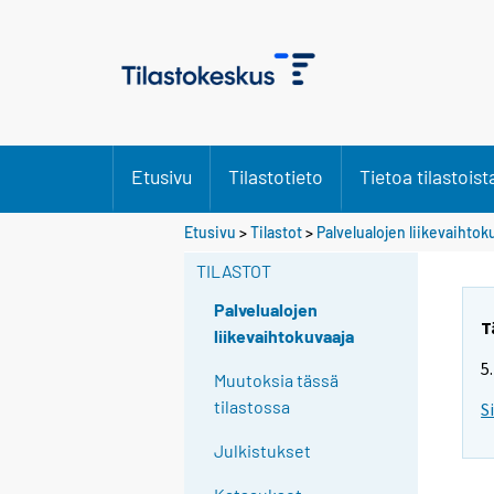
Etusivu
Tilastotieto
Tietoa tilastoist
Y
Y
Etusivu
>
Tilastot
>
Palvelualojen liikevaihtok
o
o
TILASTOT
u
u
a
a
Palvelualojen
r
r
T
liikevaihtokuvaaja
e
e
5
m
m
Muutoksia tässä
o
o
tilastossa
S
v
v
Julkistukset
i
i
n
n