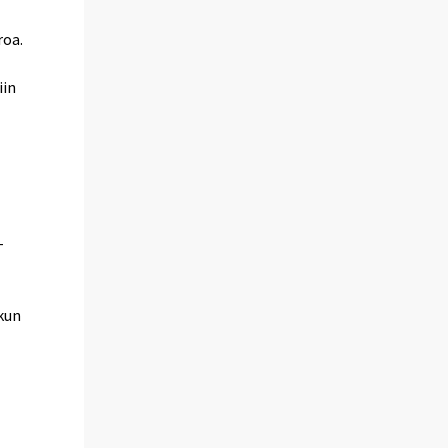
roa.
iin
-
 kun