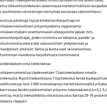
dollisuus maksuperusteiseen ilmoittamiseen ei ole aiheuttanut
etta liikevaihtoindeksien laskennassa menetelmällisiin korjauksii
aloitteisten verotietojen kertymää seurataan säännöllisesti.
roita ja palveluja myyvä elinkeinonharjoittaja on
nlisäverovelvollinen yritysmuodosta riippumatta.
nlisäverotuksen soveltamisalan ulkopuolelle jäävät mm.
keinonharjoittajat, joiden toiminta on vähäistä, pankki- ja
itustoiminta sekä eräät uskonnolliset yhdyskunnat ja
shyödylliset yhteisöt. Valtio ja kunta ovat verovelvollisia
ketoiminnan muodossa harjoitetusta toiminnasta.
astokeskuksen oma tiedonkeruu
onlisäveroaineistoa täydennetään Tilastokeskuksen omalla
onkeruulla. Myyntitiedustelussa Tilastokeskus kerää kuukausittai
evaihtotietoja noin 2 000 toimialojensa merkittävimmältä yritykse
sen osuus kunkin päätoimialan yritysten lukumäärästä on 0,1-5,
enttia, mutta liikevaihdolla mitattuna otos kattaa 19-76 prosent
ialasta riippuen.