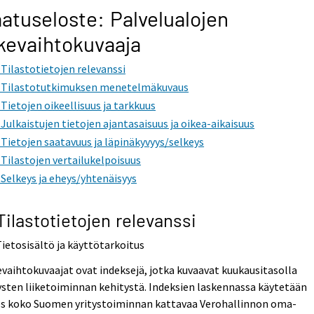
atuseloste: Palvelualojen
ikevaihtokuvaaja
. Tilastotietojen relevanssi
. Tilastotutkimuksen menetelmäkuvaus
. Tietojen oikeellisuus ja tarkkuus
. Julkaistujen tietojen ajantasaisuus ja oikea-aikaisuus
. Tietojen saatavuus ja läpinäkyvyys/selkeys
. Tilastojen vertailukelpoisuus
. Selkeys ja eheys/yhtenäisyys
 Tilastotietojen relevanssi
Tietosisältö ja käyttötarkoitus
evaihtokuvaajat ovat indeksejä, jotka kuvaavat kuukausitasolla
ysten liiketoiminnan kehitystä. Indeksien laskennassa käytetään
es koko Suomen yritystoiminnan kattavaa Verohallinnon oma-