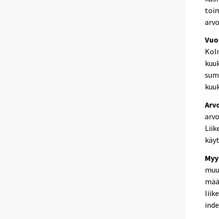
toi
arv
Vuo
Kol
kuu
sum
kuuk
Arv
arvo
Liik
käyt
Myy
muut
mää
liik
inde