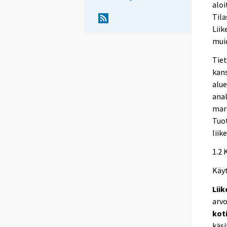
aloi
Tila
Liik
muid
Tiet
kans
alue
anal
mark
Tuo
liik
1.2 
Käyt
Lii
arvo
koti
käsi