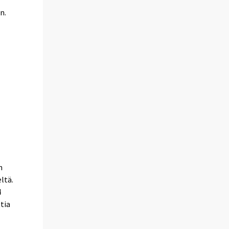
n.
n
ltä.
4
tia