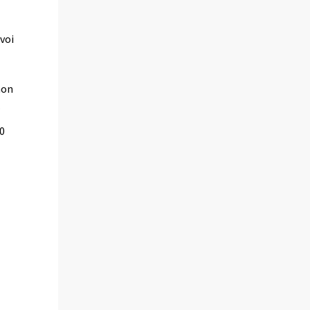
voi
non
.
00