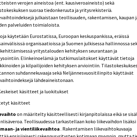
tteisten verojen aineistoa (ent. kausiveroaineisto) sekä
stokeskuksen suoraa tiedonkeruuta ja yritysrekisteriä.
evaihtoindeksejä julkaistaan teollisuuden, rakentamisen, kaupan j
en palveluiden toimialoista.
oja käytetään Eurostatissa, Euroopan keskuspankissa, eräissä
ainvälisissä organisaatioissa ja Suomen julkisessa hallinnossa se
kehittämisessä yritystalouden kehityksen seurantaan ja
ysointiin. Elinkeinoelämä ja tutkimuslaitokset käyttävät tietoja
kinoiden ja kilpailijoiden kehityksen arviointiin. Tilastokeskukse
tannon suhdannekuvaaja sekä Neljännesvuositilinpito käyttävät
evaihtoindeksejä lähdeaineistonaan.
Keskeiset käsitteet ja luokitukset
etyt käsitteet
kevaihto
on määritelty käsitteellisesti kirjanpitolaissa eikä se sisä
nlisäveroa. Teollisuudessa tarkastellaan koko liikevaihdon lisäksi
maan- ja vientiliikevaihtoa
. Rakentamisen liikevaihtokuvaaja
ttää ensisijaisesti rakennusyritysten kotimaan myynnin, mutta ti