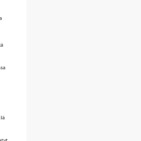
a
kä
ssa
llä
etyt