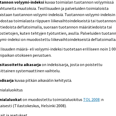
tannon volyymi-indeksi
kuvaa toimialan tuotannon volyymissä
htuneita muutoksia. Teollisuuden ja palveluiden toimialoista
aistaan tuotannon volyymi-indeksiä. Tuotannon volyymi-indeksin 
ostaa toimialasta riippuen liikevaihtoindekseistä tai tuotannon
tiedoista deflatoimalla, suoraan tuotannon määrätiedoista tai
stietojen, kuten tehtyjen työtuntien, avulla. Palveluiden tuotan
ymi-indeksi on muodostettu liikevaihtoindekseistä deflatoimalla
lisuuden määrä- eli volyymi-indeksi tuotetaan erilliseen noin 1 0
mipaikan otokseen perustuen.
sitasoitettu aikasarja
on indeksisarja, josta on poistettu
ittainen systemaattinen vaihtelu.
ndisarja
kuvaa pitkän aikavälin kehitystä.
mialaluokitus
mialaluokat
on muodostettu toimialaluokitus
TOL 2008
:n
isesti (Tilastokeskus, Helsinki 2008).
Lait ja asetukset