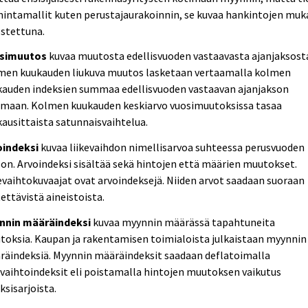
mintamallit kuten perustajaurakoinnin, se kuvaa hankintojen mu
ostettuna.
simuutos
kuvaa muutosta edellisvuoden vastaavasta ajanjaksost
men kuukauden liukuva muutos lasketaan vertaamalla kolmen
kauden indeksien summaa edellisvuoden vastaavan ajanjakson
maan. Kolmen kuukauden keskiarvo vuosimuutoksissa tasaa
ausittaista satunnaisvaihtelua.
oindeksi
kuvaa liikevaihdon nimellisarvoa suhteessa perusvuoden
on. Arvoindeksi sisältää sekä hintojen että määrien muutokset.
evaihtokuvaajat ovat arvoindeksejä. Niiden arvot saadaan suoraan
ettävistä aineistoista.
nnin määräindeksi
kuvaa myynnin määrässä tapahtuneita
oksia. Kaupan ja rakentamisen toimialoista julkaistaan myynnin
räindeksiä. Myynnin määräindeksit saadaan deflatoimalla
evaihtoindeksit eli poistamalla hintojen muutoksen vaikutus
ksisarjoista.