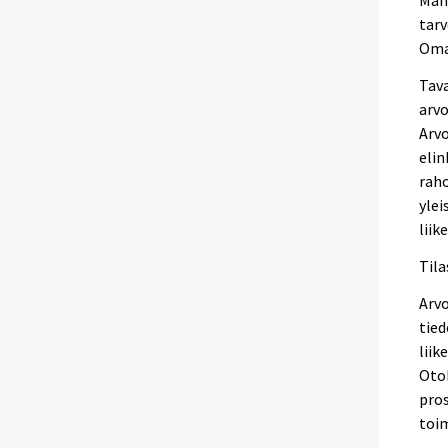
Mah
tarv
Oma-
Tava
arvo
Arvo
elin
raho
ylei
lii
Til
Arv
tied
liik
Otok
pros
toim