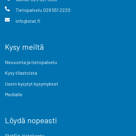
Tietopalvelu
029 551 2220
info@stat.fi
Kysy meiltä
Neuvonta ja tietopalvelu
Kysy tilastoista
Usein kysytyt kysymykset
Medialle
Löydä nopeasti
StatFin-tietokanta