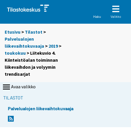
Valikko
Haku
Etusivu
>
Tilastot
>
Palvelualojen
liikevaihtokuvaaja
>
2019
>
toukokuu
> Liitekuvio 4.
Kiinteistöalan toiminnan
liikevaihdon ja volyymin
trendisarjat
Avaa valikko
TILASTOT
Palvelualojen liikevaihtokuvaaja