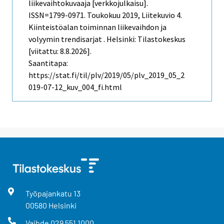
liikevaihtokuvaaja [verkkojulkaisu].
ISSN=1799-0971.
Toukokuu
2019, Liitekuvio 4.
Kiinteistöalan toiminnan liikevaihdon ja
volyymin trendisarjat . Helsinki: Tilastokeskus
[viitattu: 8.8.2026].
Saantitapa:
https://stat.fi/til/plv/2019/05/plv_2019_05_2
019-07-12_kuv_004_fi.html
Työpajankatu
13
00580
Helsinki
Vaihde
029 551 1000