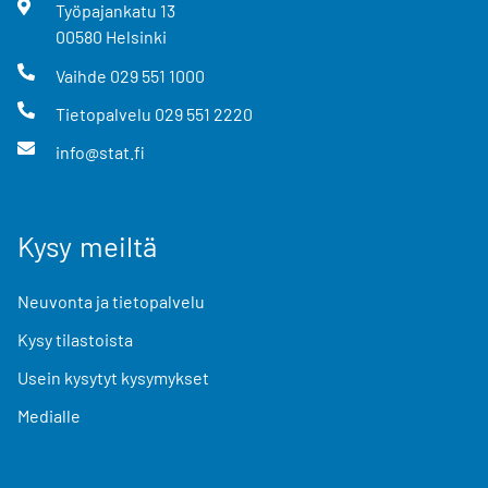
Työpajankatu
13
00580
Helsinki
Vaihde
029 551 1000
Tietopalvelu
029 551 2220
info@stat.fi
Kysy meiltä
Neuvonta ja tietopalvelu
Kysy tilastoista
Usein kysytyt kysymykset
Medialle