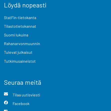
Löydä nopeasti
StatFin-tietokanta
Tilastotietokannat
Suomi lukuina
Rahanarvonmuunnin
Tulevat julkaisut
Tutkimusaineistot
Seuraa meitä
Tilaa uutisviesti
Facebook