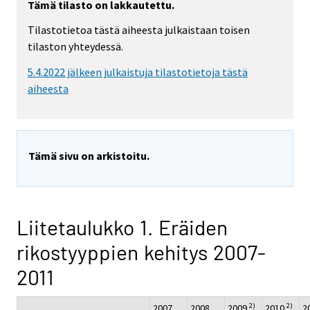
Tämä tilasto on lakkautettu.
Tilastotietoa tästä aiheesta julkaistaan toisen
tilaston yhteydessä.
5.4.2022 jälkeen julkaistuja tilastotietoja tästä
aiheesta
Tämä sivu on arkistoitu.
Liitetaulukko 1. Eräiden
rikostyyppien kehitys 2007-
2011
2)
2)
2007
2008
2009
2010
2