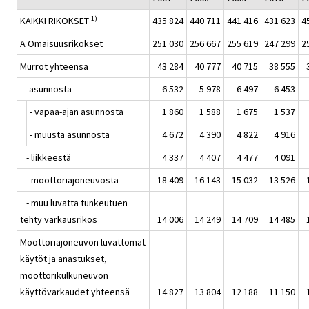
1)
KAIKKI RIKOKSET
435 824
440 711
441 416
431 623
4
A Omaisuusrikokset
251 030
256 667
255 619
247 299
2
Murrot yhteensä
43 284
40 777
40 715
38 555
- asunnosta
6 532
5 978
6 497
6 453
- vapaa-ajan asunnosta
1 860
1 588
1 675
1 537
- muusta asunnosta
4 672
4 390
4 822
4 916
- liikkeestä
4 337
4 407
4 477
4 091
- moottoriajoneuvosta
18 409
16 143
15 032
13 526
- muu luvatta tunkeutuen
tehty varkausrikos
14 006
14 249
14 709
14 485
Moottoriajoneuvon luvattomat
käytöt ja anastukset,
moottorikulkuneuvon
käyttövarkaudet yhteensä
14 827
13 804
12 188
11 150