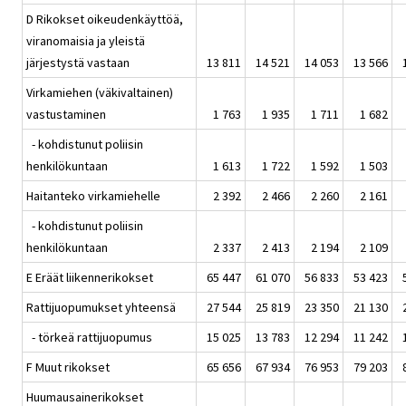
D Rikokset oikeudenkäyttöä,
viranomaisia ja yleistä
järjestystä vastaan
13 811
14 521
14 053
13 566
Virkamiehen (väkivaltainen)
vastustaminen
1 763
1 935
1 711
1 682
- kohdistunut poliisin
henkilökuntaan
1 613
1 722
1 592
1 503
Haitanteko virkamiehelle
2 392
2 466
2 260
2 161
- kohdistunut poliisin
henkilökuntaan
2 337
2 413
2 194
2 109
E Eräät liikennerikokset
65 447
61 070
56 833
53 423
Rattijuopumukset yhteensä
27 544
25 819
23 350
21 130
- törkeä rattijuopumus
15 025
13 783
12 294
11 242
F Muut rikokset
65 656
67 934
76 953
79 203
Huumausainerikokset