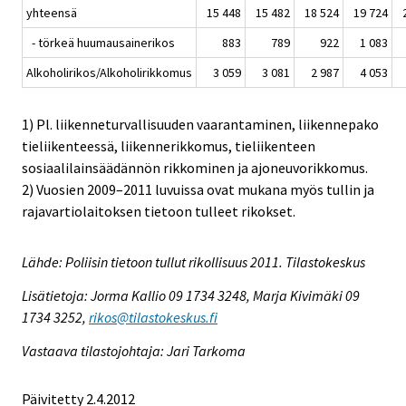
yhteensä
15 448
15 482
18 524
19 724
- törkeä huumausainerikos
883
789
922
1 083
Alkoholirikos/Alkoholirikkomus
3 059
3 081
2 987
4 053
1) Pl. liikenneturvallisuuden vaarantaminen, liikennepako
tieliikenteessä, liikennerikkomus, tieliikenteen
sosiaalilainsäädännön rikkominen ja ajoneuvorikkomus.
2) Vuosien 2009–2011 luvuissa ovat mukana myös tullin ja
rajavartiolaitoksen tietoon tulleet rikokset.
Lähde: Poliisin tietoon tullut rikollisuus 2011. Tilastokeskus
Lisätietoja: Jorma Kallio 09 1734 3248, Marja Kivimäki 09
1734 3252,
rikos@tilastokeskus.fi
Vastaava tilastojohtaja: Jari Tarkoma
Päivitetty 2.4.2012