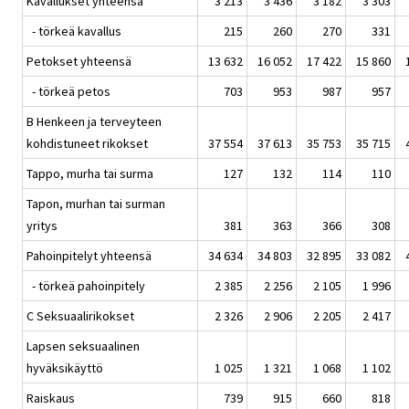
Kavallukset yhteensä
3 213
3 436
3 182
3 303
- törkeä kavallus
215
260
270
331
Petokset yhteensä
13 632
16 052
17 422
15 860
- törkeä petos
703
953
987
957
B Henkeen ja terveyteen
kohdistuneet rikokset
37 554
37 613
35 753
35 715
Tappo, murha tai surma
127
132
114
110
Tapon, murhan tai surman
yritys
381
363
366
308
Pahoinpitelyt yhteensä
34 634
34 803
32 895
33 082
- törkeä pahoinpitely
2 385
2 256
2 105
1 996
C Seksuaalirikokset
2 326
2 906
2 205
2 417
Lapsen seksuaalinen
hyväksikäyttö
1 025
1 321
1 068
1 102
Raiskaus
739
915
660
818