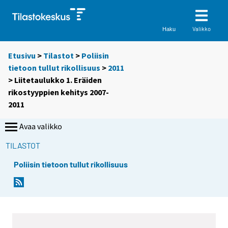
Valikko
Haku
Etusivu
>
Tilastot
>
Poliisin
tietoon tullut rikollisuus
>
2011
> Liitetaulukko 1. Eräiden
rikostyyppien kehitys 2007-
2011
Avaa valikko
TILASTOT
Poliisin tietoon tullut rikollisuus