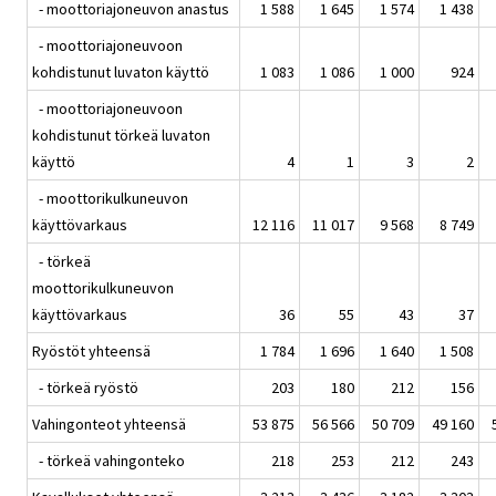
- moottoriajoneuvon anastus
1 588
1 645
1 574
1 438
- moottoriajoneuvoon
kohdistunut luvaton käyttö
1 083
1 086
1 000
924
- moottoriajoneuvoon
kohdistunut törkeä luvaton
käyttö
4
1
3
2
- moottorikulkuneuvon
käyttövarkaus
12 116
11 017
9 568
8 749
- törkeä
moottorikulkuneuvon
käyttövarkaus
36
55
43
37
Ryöstöt yhteensä
1 784
1 696
1 640
1 508
- törkeä ryöstö
203
180
212
156
Vahingonteot yhteensä
53 875
56 566
50 709
49 160
- törkeä vahingonteko
218
253
212
243