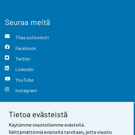
Seuraa meitä
Tilaa uutisviesti
Facebook
Twitter
LinkedIn
YouTube
Instagram
Tietoa evästeistä
Yhteystiedot
Käytämme sivustollamme evästeitä.
Palaute
Välttämättömiä evästeitä tarvitaan, jotta sivusto