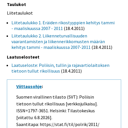
Taulukot
Liitetaulukot
Liitetaulukko 1. Eräiden rikostyyppien kehitys tammi
- maaliskuussa 2007 - 2011
(18.4.2011)
Liitetaulukko 2. Liikenneturvallisuuden
vaarantamisten ja liikennerikkomusten määrän
kehitys tammi - maaliskuussa 2007-2011
(18.4.2011)
Laatuselosteet
Laatuseloste: Poliisin, tullin ja rajavartiolaitoksen
tietoon tullut rikollisuus
(18.4.2011)
Viittausohje
:
Suomen virallinen tilasto (SVT): Poliisin
tietoon tullut rikollisuus [verkkojulkaisu].
ISSN=1797-3651. Helsinki: Tilastokeskus
[viitattu: 6.8.2026].
Saantitapa: https://stat.fi/til/polrik/2011/