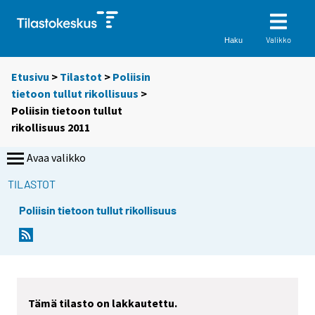
Valikko
Haku
Etusivu
>
Tilastot
>
Poliisin
tietoon tullut rikollisuus
>
Poliisin tietoon tullut
rikollisuus 2011
Avaa valikko
TILASTOT
Poliisin tietoon tullut rikollisuus
Tämä tilasto on lakkautettu.