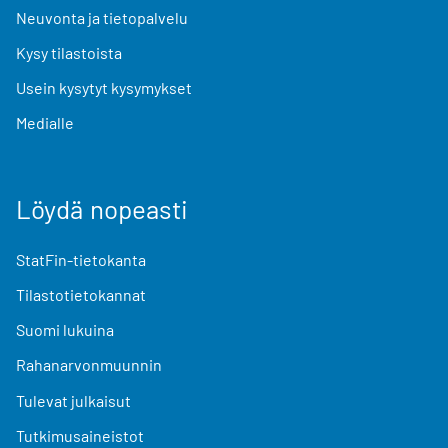
Neuvonta ja tietopalvelu
Kysy tilastoista
Usein kysytyt kysymykset
Medialle
Löydä nopeasti
StatFin-tietokanta
Tilastotietokannat
Suomi lukuina
Rahanarvonmuunnin
Tulevat julkaisut
Tutkimusaineistot