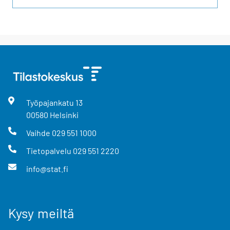
Työpajankatu
13
00580
Helsinki
Vaihde
029 551 1000
Tietopalvelu
029 551 2220
info@stat.fi
Kysy meiltä