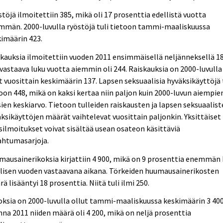
töjä ilmoitettiin 385, mikä oli 17 prosenttia edellistä vuotta
mmän. 2000-luvulla ryöstöjä tuli tietoon tammi-maaliskuussa
imäärin 423.
kauksia ilmoitettiin vuoden 2011 ensimmäisellä neljänneksellä 1
vastaava luku vuotta aiemmin oli 244. Raiskauksia on 2000-luvulla
t vuosittain keskimäärin 137. Lapsen seksuaalisia hyväksikäyttöjä 
oon 448, mikä on kaksi kertaa niin paljon kuin 2000-luvun aiempie
ien keskiarvo. Tietoon tulleiden raiskausten ja lapsen seksuaalis
ksikäyttöjen määrät vaihtelevat vuosittain paljonkin. Yksittäiset
silmoitukset voivat sisältää usean osateon käsittäviä
ahtumasarjoja.
ausainerikoksia kirjattiin 4 900, mikä on 9 prosenttia enemmän 
lisen vuoden vastaavana aikana. Törkeiden huumausainerikosten
ä lisääntyi 18 prosenttia. Niitä tuli ilmi 250.
ksia on 2000-luvulla ollut tammi-maaliskuussa keskimäärin 3 400
na 2011 niiden määrä oli 4 200, mikä on neljä prosenttia