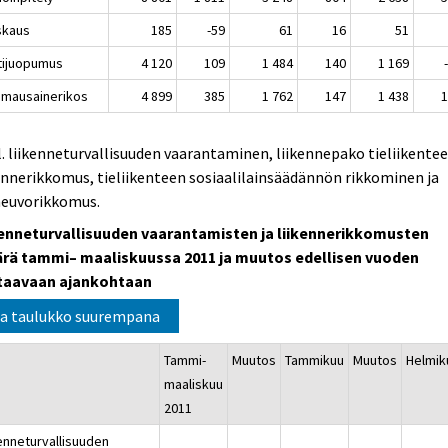
iskaus
185
-59
61
16
51
ttijuopumus
4 120
109
1 484
140
1 169
umausainerikos
4 899
385
1 762
147
1 438
l. liikenneturvallisuuden vaarantaminen, liikennepako tieliikentee
ennerikkomus, tieliikenteen sosiaalilainsäädännön rikkominen ja
neuvorikkomus.
kenneturvallisuuden vaarantamisten ja liikennerikkomusten
rä tammi– maaliskuussa 2011 ja muutos edellisen vuoden
taavaan ajankohtaan
a taulukko suurempana
Tammi-
Muutos
Tammikuu
Muutos
Helmik
maaliskuu
2011
kenneturvallisuuden