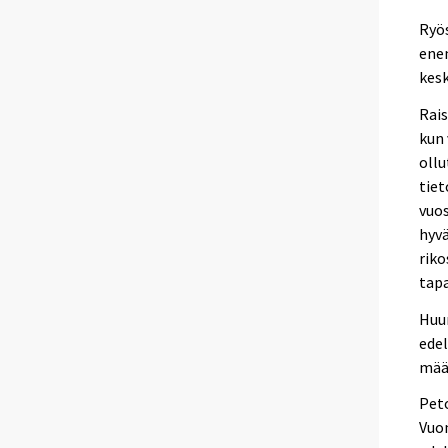
Ryös
ene
kesk
Rais
kun 
ollu
tiet
vuos
hyvä
riko
tap
Huum
edel
määr
Peto
Vuon