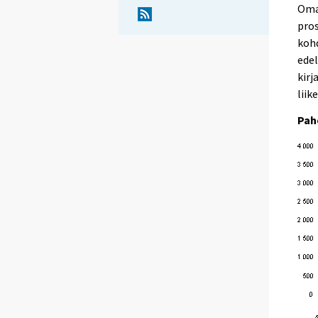
Omai
pro
kohd
edel
kirj
liik
Pah