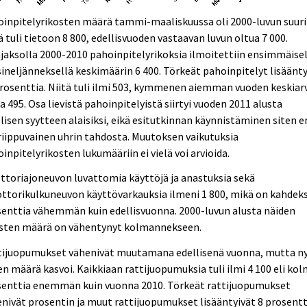
inpitelyrikosten määrä tammi-maaliskuussa oli 2000-luvun suuri
ä tuli tietoon 8 800, edellisvuoden vastaavan luvun oltua 7 000.
jaksolla 2000-2010 pahoinpitelyrikoksia ilmoitettiin ensimmäise
ineljänneksellä keskimäärin 6 400. Törkeät pahoinpitelyt lisäänty
rosenttia. Niitä tuli ilmi 503, kymmenen aiemman vuoden keskiar
a 495. Osa lievistä pahoinpitelyistä siirtyi vuoden 2011 alusta
llisen syytteen alaisiksi, eikä esitutkinnan käynnistäminen siten 
riippuvainen uhrin tahdosta. Muutoksen vaikutuksia
inpitelyrikosten lukumääriin ei vielä voi arvioida.
toriajoneuvon luvattomia käyttöjä ja anastuksia sekä
ttorikulkuneuvon käyttövarkauksia ilmeni 1 800, mikä on kahdek
enttia vähemmän kuin edellisvuonna. 2000-luvun alusta näiden
osten määrä on vähentynyt kolmannekseen.
tijuopumukset vähenivät muutamana edellisenä vuonna, mutta n
en määrä kasvoi. Kaikkiaan rattijuopumuksia tuli ilmi 4 100 eli ko
senttia enemmän kuin vuonna 2010. Törkeät rattijuopumukset
nivät prosentin ja muut rattijuopumukset lisääntyivät 8 prosentt