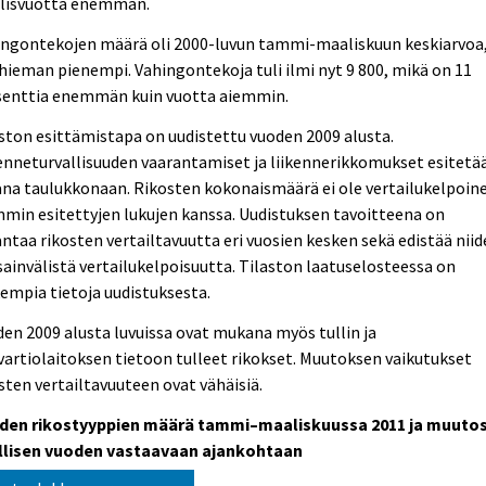
llisvuotta enemmän.
ingontekojen määrä oli 2000-luvun tammi-maaliskuun keskiarvoa,
hieman pienempi. Vahingontekoja tuli ilmi nyt 9 800, mikä on 11
senttia enemmän kuin vuotta aiemmin.
ston esittämistapa on uudistettu vuoden 2009 alusta.
enneturvallisuuden vaarantamiset ja liikennerikkomukset esitetä
na taulukkonaan. Rikosten kokonaismäärä ei ole vertailukelpoin
min esitettyjen lukujen kanssa. Uudistuksen tavoitteena on
ntaa rikosten vertailtavuutta eri vuosien kesken sekä edistää nii
ainvälistä vertailukelpoisuutta. Tilaston laatuselosteessa on
empia tietoja uudistuksesta.
en 2009 alusta luvuissa ovat mukana myös tullin ja
vartiolaitoksen tietoon tulleet rikokset. Muutoksen vaikutukset
sten vertailtavuuteen ovat vähäisiä.
iden rikostyyppien määrä tammi–maaliskuussa 2011 ja muuto
llisen vuoden vastaavaan ajankohtaan