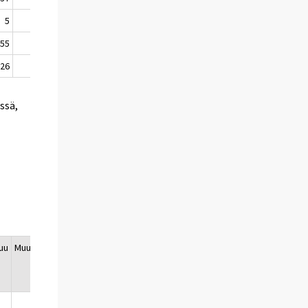
5
73
-80
-55
1 467
24
126
1 699
112
ssä,
uu
Muutos
Maaliskuu
Muutos