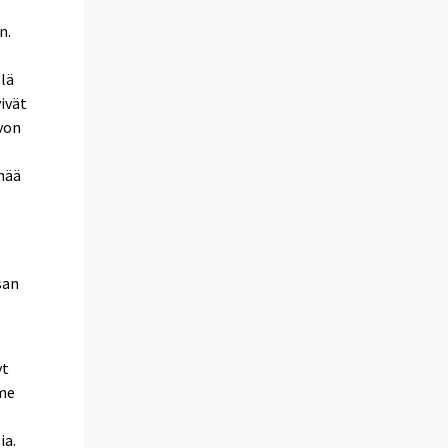
n.
llä
ivät
von
enää
san
yt
lme
ia.