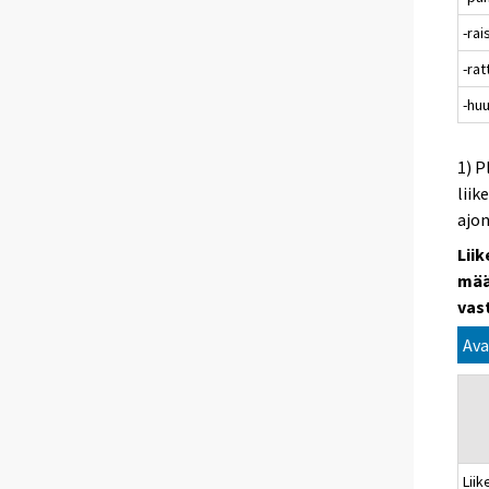
-ra
-ra
-hu
1) P
liik
ajo
Lii
mää
vas
Ava
Lii