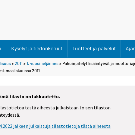
a
Kyselyt ja tiedonkeruut
Tuotteet ja palvelut
Aja
llisuus
>
2011
>
1. vuosineljännes
> Pahoinpitelyt lisääntyivät ja moottoria
mi-maaliskuussa 2011
ämä tilasto on lakkautettu.
ilastotietoa tästä aiheesta julkaistaan toisen tilaston
hteydessä.
.4.2022 jälkeen julkaistuja tilastotietoja tästä aiheesta