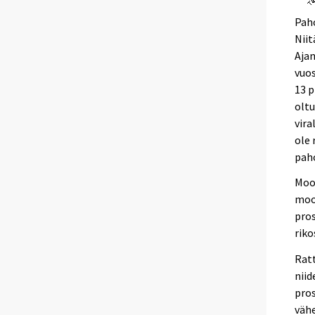
Paho
Niit
Ajan
vuos
13 p
oltu
vira
ole 
paho
Moot
moo
pros
rik
Rat
niid
pro
vähe