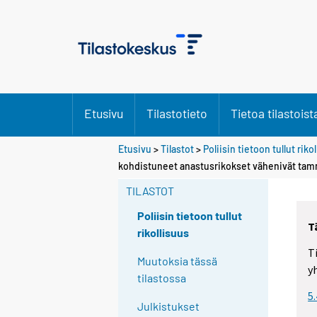
Etusivu
Tilastotieto
Tietoa tilastoist
Etusivu
>
Tilastot
>
Poliisin tietoon tullut riko
Y
Y
kohdistuneet anastusrikokset vähenivät tam
o
o
u
u
TILASTOT
a
a
r
r
Poliisin tietoon tullut
T
e
e
rikollisuus
m
m
T
o
o
Muutoksia tässä
y
v
v
tilastossa
i
i
5
n
n
Julkistukset
g
g