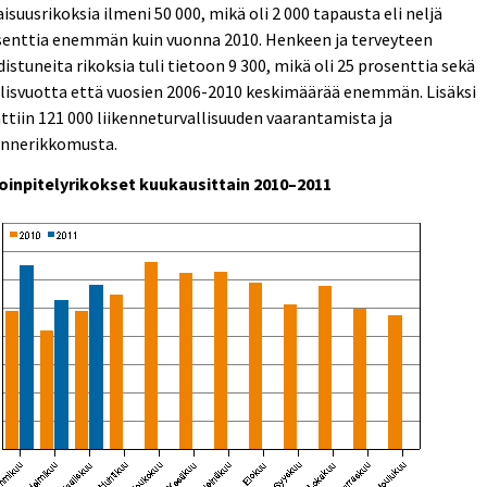
suusrikoksia ilmeni 50 000, mikä oli 2 000 tapausta eli neljä
senttia enemmän kuin vuonna 2010. Henkeen ja terveyteen
istuneita rikoksia tuli tietoon 9 300, mikä oli 25 prosenttia sekä
lisvuotta että vuosien 2006-2010 keskimäärää enemmän. Lisäksi
attiin 121 000 liikenneturvallisuuden vaarantamista ja
ennerikkomusta.
oinpitelyrikokset kuukausittain 2010–2011