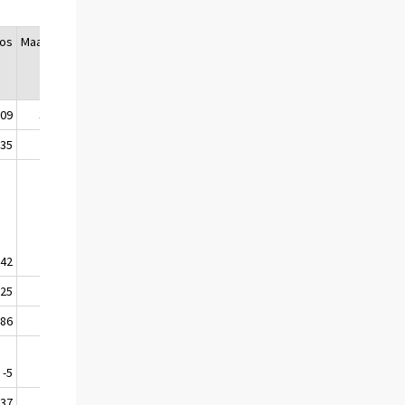
os
Maaliskuu
Muutos
509
32 750
1 413
235
2 720
205
-42
621
-36
25
121
-
486
3 519
188
-5
9
-1
537
2 915
470