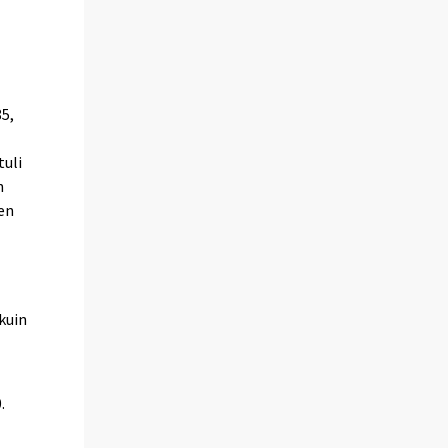
85,
tuli
n
ten
kuin
.