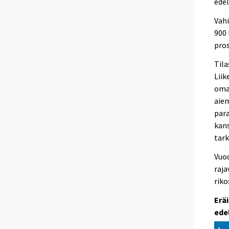
ede
Vah
900 
pro
Tila
Liik
oma
aiem
para
kans
tark
Vuod
raja
riko
Erä
ede