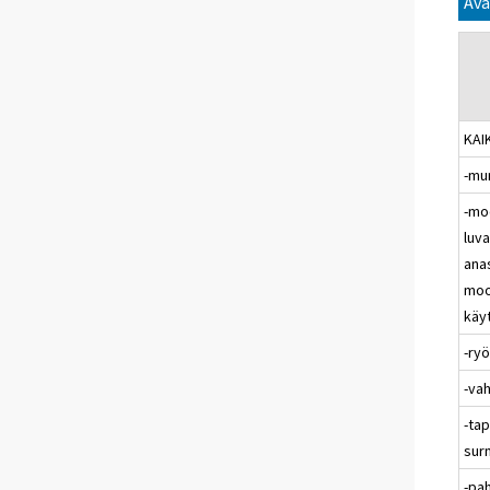
Ava
KAI
-mu
-mo
luva
ana
moo
käy
-ry
-va
-ta
sur
-pa