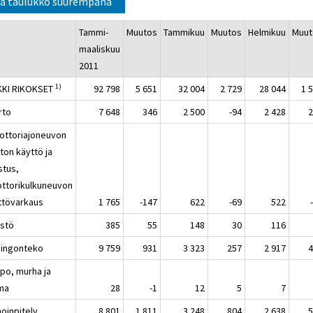
a taulukko suurempana
Tammi-
Muutos
Tammikuu
Muutos
Helmikuu
Muut
maaliskuu
2011
1)
KKI RIKOKSET
92 798
5 651
32 004
2 729
28 044
1 
rto
7 648
346
2 500
-94
2 428
ottoriajoneuvon
ton käyttö ja
stus,
ttorikulkuneuvon
ttövarkaus
1 765
-147
622
-69
522
östö
385
55
148
30
116
hingonteko
9 759
931
3 323
257
2 917
ppo, murha ja
ma
28
-1
12
5
7
hoinpitely
8 801
1 811
3 248
804
2 638