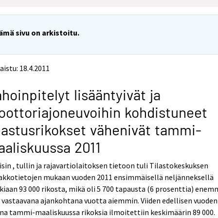
ämä sivu on arkistoitu.
aistu: 18.4.2011
hoinpitelyt lisääntyivät ja
ottoriajoneuvoihin kohdistuneet
astusrikokset vähenivät tammi-
aliskuussa 2011
isin , tullin ja rajavartiolaitoksen tietoon tuli Tilastokeskuksen
akkotietojen mukaan vuoden 2011 ensimmäisellä neljänneksellä
kiaan 93 000 rikosta, mikä oli 5 700 tapausta (6 prosenttia) ene
 vastaavana ajankohtana vuotta aiemmin. Viiden edellisen vuoden
na tammi-maaliskuussa rikoksia ilmoitettiin keskimäärin 89 000.