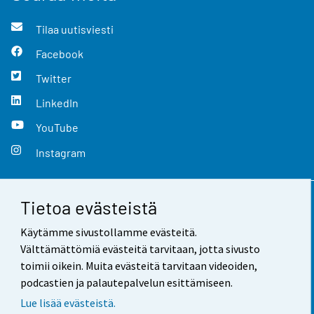
Tilaa uutisviesti
Facebook
Twitter
LinkedIn
YouTube
Instagram
Tietoa evästeistä
Yhteystiedot
Käytämme sivustollamme evästeitä.
Palaute
Välttämättömiä evästeitä tarvitaan, jotta sivusto
toimii oikein. Muita evästeitä tarvitaan videoiden,
Käyttöehdot
podcastien ja palautepalvelun esittämiseen.
Tietosuoja
Lue lisää evästeistä.