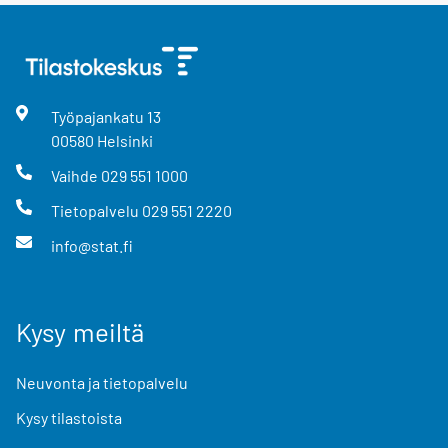
Työpajankatu
13
00580
Helsinki
Vaihde
029 551 1000
Tietopalvelu
029 551 2220
info@stat.fi
Kysy meiltä
Neuvonta ja tietopalvelu
Kysy tilastoista