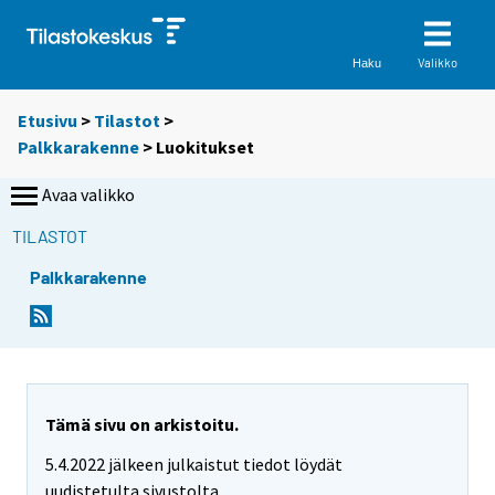
Valikko
Haku
Etusivu
>
Tilastot
>
Palkkarakenne
> Luokitukset
Avaa valikko
TILASTOT
Palkkarakenne
Tämä sivu on arkistoitu.
5.4.2022 jälkeen julkaistut tiedot löydät
uudistetulta sivustolta.