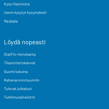
Kysy tilastoista
Usein kysytyt kysymykset
Medialle
Löydä nopeasti
StatFin-tietokanta
Tilastotietokannat
Suomi lukuina
Rahanarvonmuunnin
Tulevat julkaisut
Tutkimusaineistot