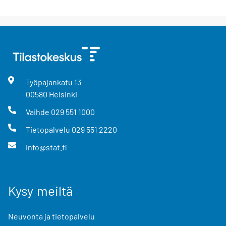
Työpajankatu
13
00580
Helsinki
Vaihde
029 551 1000
Tietopalvelu
029 551 2220
info@stat.fi
Kysy meiltä
Neuvonta ja tietopalvelu