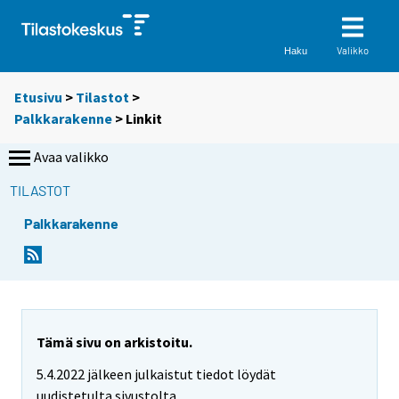
Valikko
Haku
Etusivu
>
Tilastot
>
Palkkarakenne
> Linkit
Avaa valikko
TILASTOT
Palkkarakenne
S
S
i
i
i
i
r
r
r
r
y
y
Tämä sivu on arkistoitu.
t
t
5.4.2022 jälkeen julkaistut tiedot löydät
t
t
o
o
uudistetulta sivustolta.