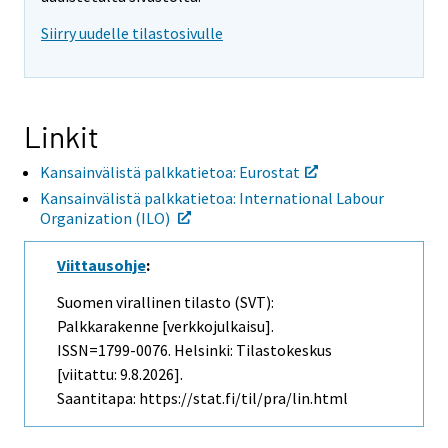
i
i
Siirry uudelle tilastosivulle
s
s
e
e
e
e
n
n
p
p
Linkit
a
a
l
l
Kansainvälistä palkkatietoa: Eurostat
v
v
e
e
Kansainvälistä palkkatietoa: International Labour
l
l
Organization (ILO)
u
u
u
u
Viittausohje
:
n
n
.
.
Suomen virallinen tilasto (SVT):
Palkkarakenne [verkkojulkaisu].
ISSN=1799-0076. Helsinki: Tilastokeskus
[viitattu: 9.8.2026].
Saantitapa: https://stat.fi/til/pra/lin.html